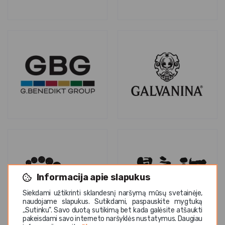
Informacija apie slapukus
Siekdami užtikrinti sklandesnį naršymą mūsų svetainėje,
naudojame slapukus. Sutikdami, paspauskite mygtuką
,,Sutinku". Savo duotą sutikimą bet kada galėsite atšaukti
pakeisdami savo interneto naršyklės nustatymus. Daugiau
H