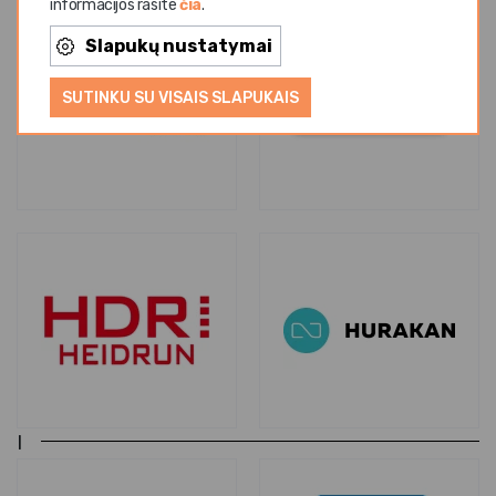
informacijos rasite
čia
.
Slapukų nustatymai
SUTINKU SU VISAIS SLAPUKAIS
I