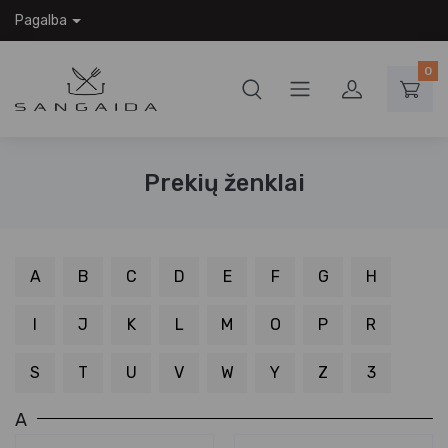
Pagalba
0
Prekių ženklai
A
B
C
D
E
F
G
H
I
J
K
L
M
O
P
R
S
T
U
V
W
Y
Z
3
A