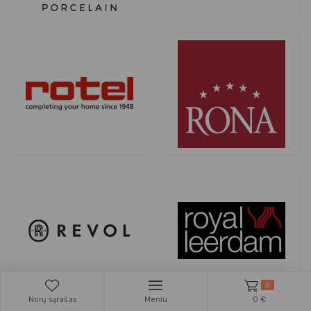
0
Norų sąrašas
Meniu
0 €