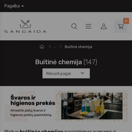
Pagalba
0
...
Buitinė chemija
Buitinė chemija
(147)
Platus
buitinės chemijos
pasirinkimas namams ir