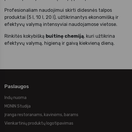
Profesionaliam naudojimui skirti didesnės talpos
produktai (5 l, 10 l, 20 l), užtikrinantys ekonomišką ir
efektyvų valymą intensyviai naudojamose vietose.
Rinkitės kokybišką
buitinę chemiją
, kuri užtikrina
efektyvų valymą, higieną ir gaivą kiekvieną dieną.
Paslaugos
Indų nuoma
MONIN Studija
Įranga restoranams, kavinėms, barams
Vienkartinių produktų logotipavimas