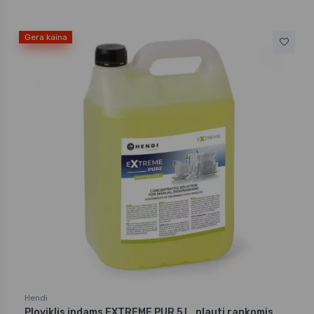
Gera kaina
Hendi
Ploviklis indams EXTREME PUR 5 L, plauti rankomis