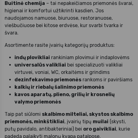
Buitinė chemija
– tai nepakeičiamos priemonės švarai,
higienai ir komfortui užtikrinti kasdien. Jos
naudojamos namuose, biuruose, restoranuose,
viešbučiuose bei kitose erdvėse, kur svarbi tvarka ir
švara.
Asortimente rasite įvairių kategorijų produktus:
indų plovikliai
rankiniam plovimui ir indaplovėms
universalūs valikliai
bei specializuoti valikliai
virtuvei, voniai, WC, orkaitėms ir grindims
dezinfekavimo priemonės
rankoms ir paviršiams
kalkių ir riebalų šalinimo priemonės
kavos aparatų, plieno, grilių ir krosnelių
valymo priemonės
Taip pat siūlomi
skalbimo milteliai, skystos skalbimo
priemonės, minkštikliai
, įvairių tipų
muilai
(skysti,
putų pavidalo, antibakteriniai) bei
oro gaivikliai
, kurie
padeda palaikyti malonų kvapą patalpose.