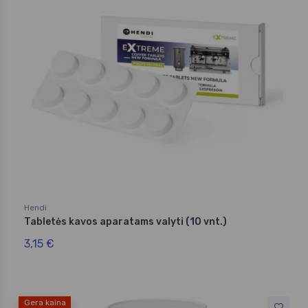
Hendi
Tabletės kavos aparatams valyti (10 vnt.)
3,15 €
Gera kaina