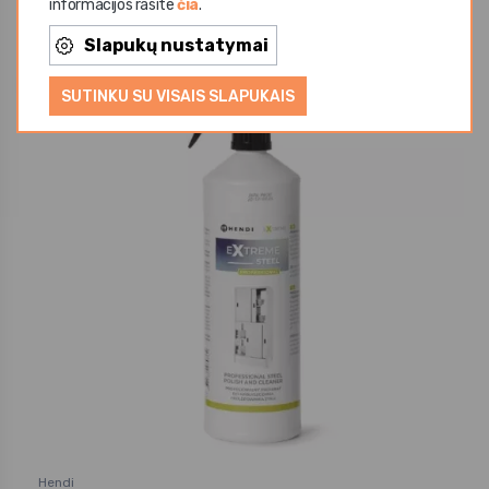
informacijos rasite
čia
.
Slapukų nustatymai
Gera kaina
SUTINKU SU VISAIS SLAPUKAIS
Hendi