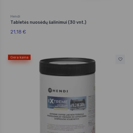
Hendi
Tabletės nuosėdų šalinimui (30 vnt.)
21,18 €
Gera kaina