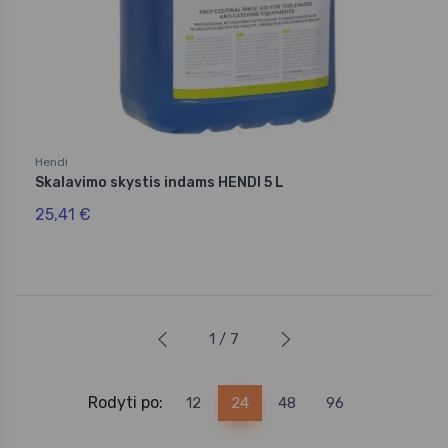
Hendi
Skalavimo skystis indams HENDI 5 L
25,41 €
1 / 7
Rodyti po:
12
24
48
96