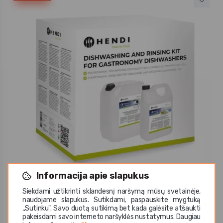
Informacija apie slapukus
Hendi
Siekdami užtikrinti sklandesnį naršymą mūsų svetainėje,
Priemonės indaplovei 10 L ploviklis + 5 L skalavimo
skystis
naudojame slapukus. Sutikdami, paspauskite mygtuką
,,Sutinku". Savo duotą sutikimą bet kada galėsite atšaukti
67,76 €
pakeisdami savo interneto naršyklės nustatymus. Daugiau