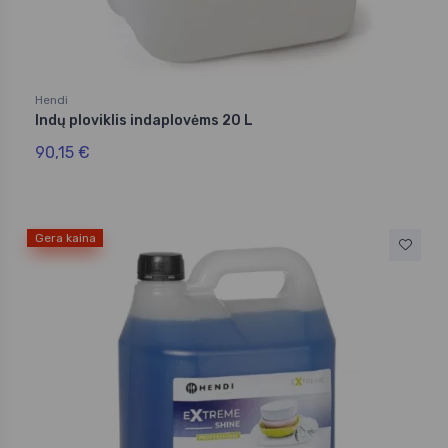
Hendi
Indų ploviklis indaplovėms 20 L
90,15 €
Gera kaina