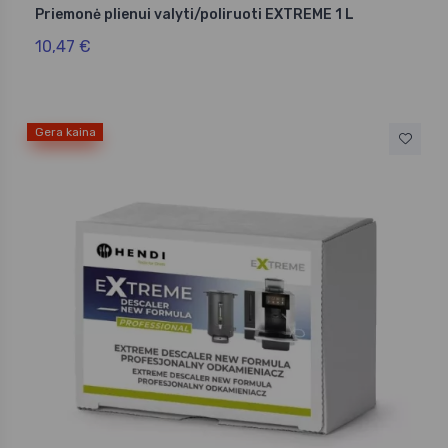
Priemonė plienui valyti/poliruoti EXTREME 1 L
10,47 €
Gera kaina