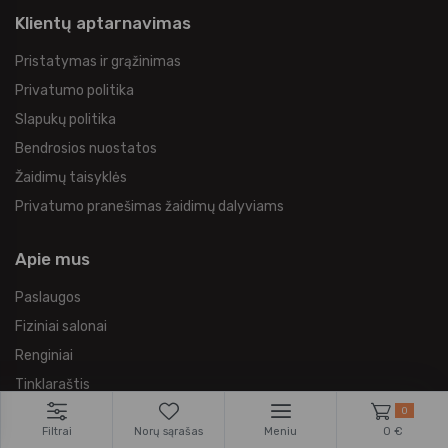
Klientų aptarnavimas
Pristatymas ir grąžinimas
Privatumo politika
Slapukų politika
Bendrosios nuostatos
Žaidimų taisyklės
Privatumo pranešimas žaidimų dalyviams
Apie mus
Paslaugos
Fiziniai salonai
Renginiai
Tinklaraštis
0
Gėrimų receptai
Filtrai
Norų sąrašas
Meniu
0 €
Prekių ženklai