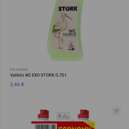
Kiti tiekėjai
Valiklis WC EKO STORK 0,75 l
2,46 €