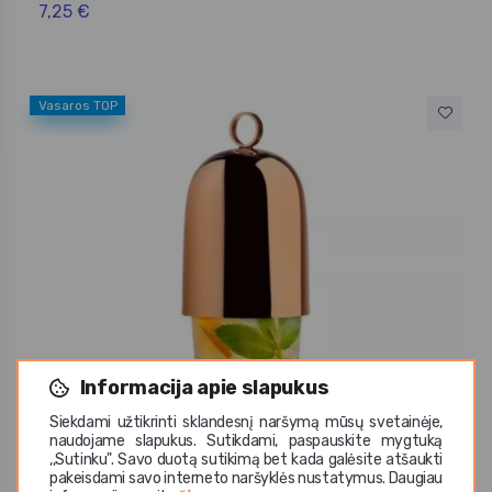
7,25 €
Vasaros TOP
Informacija apie slapukus
Siekdami užtikrinti sklandesnį naršymą mūsų svetainėje,
naudojame slapukus. Sutikdami, paspauskite mygtuką
,,Sutinku". Savo duotą sutikimą bet kada galėsite atšaukti
pakeisdami savo interneto naršyklės nustatymus. Daugiau