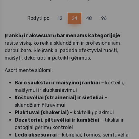
Rodyti po:
12
24
48
96
Įrankių ir aksesuarų barmenams kategorijoje
rasite viską, ko reikia sklandžiam ir profesionaliam
darbui bare. Šie įrankiai padeda efektyviai ruošti,
maišyti, dekoruoti ir pateikti gėrimus.
Asortimente siūlomi:
Baro šaukštai ir maišymo įrankiai
– kokteilių
maišymui ir sluoksniavimui
Koštuvėliai (straineriai) ir sieteliai
–
sklandžiam filtravimui
Plaktuvai (shakeriai)
– kokteilių plakimui
Dozatoriai, piltuvėliai ir kamščiai
– tiksliai ir
patogiai gėrimų kontrolei
Ledo aksesuarai
– kibirėliai, formos, semtuvėliai