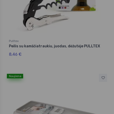
Pulltex
Peilis su kamščiatraukiu, juodas, dėžutėje PULLTEX
8,46 €
Naujiena