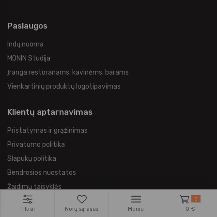
Paslaugos
Indų nuoma
MONIN Studija
Įranga restoranams, kavinėms, barams
Vienkartinių produktų logotipavimas
Klientų aptarnavimas
Pristatymas ir grąžinimas
Privatumo politika
Slapukų politika
Bendrosios nuostatos
Žaidimų taisyklės
0
Privatumo pranešimas žaidimų dalyviams
Filtrai
Norų sąrašas
Meniu
0 €