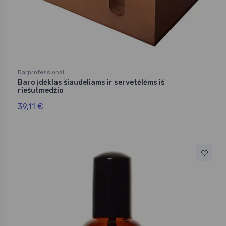
Barprofessional
Baro įdėklas šiaudeliams ir servetėlėms iš
riešutmedžio
39,11 €