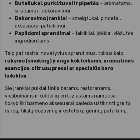
Buteliukai, purkštuvai ir pipetės
– aromatams,
sirupams ir dekoravimui
Dekoravimo įrankiai
– smeigtukai, pincetai,
aksesuarai pateikimui
Papildomi sprendimai
– laikikliai, įdėklai, dėžutės
ingredientams
Taip pat rasite inovatyvius sprendimus, tokius kaip
rūkymo (smoking) įranga kokteiliams, aromatinės
esencijos, citrusų presai ar specialūs baro
laikikliai
.
Šie įrankiai puikiai tinka barams, restoranams,
viešbučiams ir kokteilių entuziastams namuose.
Kokybiški barmeno aksesuarai padeda užtikrinti greitą
darbą, tikslų dozavimą ir estetišką gėrimų pateikimą.