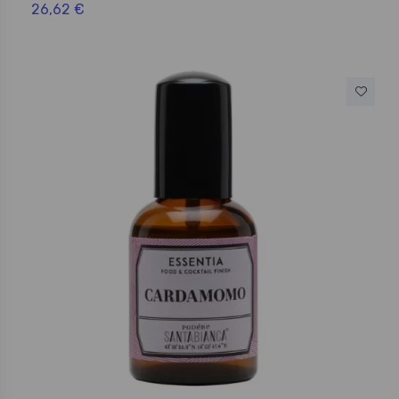
26,62 €