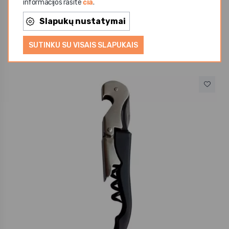
informacijos rasite
čia
.
Kiti tiekėjai
Slapukų nustatymai
Plaktuvė BOSTON NUDE
67,28 €
SUTINKU SU VISAIS SLAPUKAIS