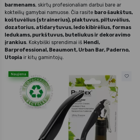
barmenams
, skirtų profesionaliam darbui bare ar
kokteilių gamybai namuose. Čia rasite
baro šaukštus,
koštuvėlius (strainerius), plaktuvus, piltuvėlius,
dozatorius, atidarytuvus, ledo kibirėlius, formas
ledukams, purkštuvus, buteliukus ir dekoravimo
įrankius
. Kokybiški sprendimai iš
Hendi,
Barprofessional, Beaumont, Urban Bar, Paderno,
Utopia
ir kitų gamintojų.
Naujiena