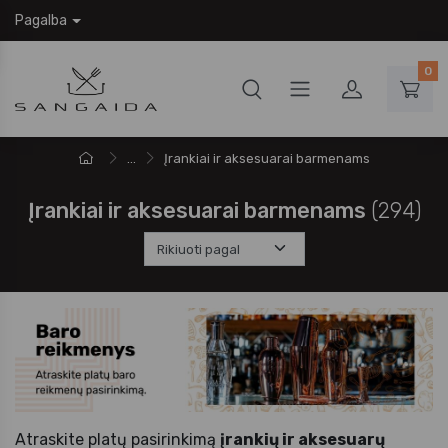
Pagalba
0
...
Įrankiai ir aksesuarai barmenams
Įrankiai ir aksesuarai barmenams
(294)
Atraskite platų pasirinkimą
įrankių ir aksesuarų