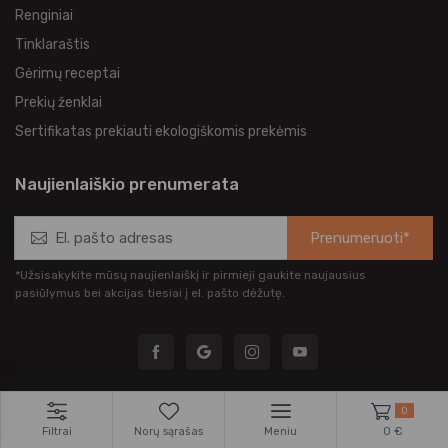
Renginiai
Tinklaraštis
Gėrimų receptai
Prekių ženklai
Sertifikatas prekiauti ekologiškomis prekėmis
Naujienlaiškio prenumerata
Prenumeruoti*
*Užsisakykite mūsų naujienlaiškį ir pirmieji gaukite naujausius
pasiūlymus bei akcijas tiesiai į el. pašto dėžutę.
0
Filtrai
Norų sąrašas
Meniu
0 €