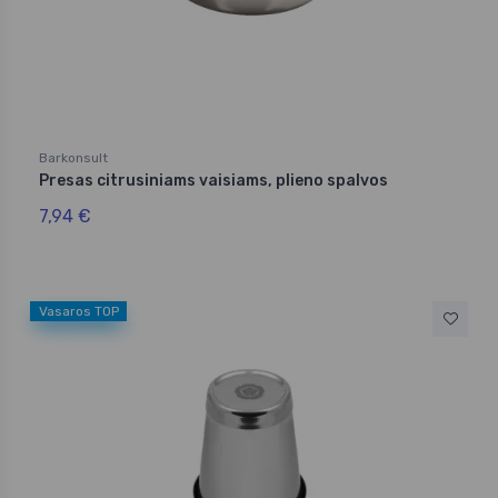
Barkonsult
Presas citrusiniams vaisiams, plieno spalvos
7,94 €
Vasaros TOP