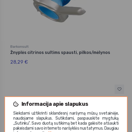
Barkonsult
Žnyplės citrinos sultims spausti, pilkos/mėlynos
28,29 €
Informacija apie slapukus
Siekdami užtikrinti sklandesnį naršymą mūsų svetainėje,
naudojame slapukus. Sutikdami, paspauskite mygtuką
,,Sutinku". Savo duotą sutikimą bet kada galėsite atšaukti
pakeisdami savo interneto naršyklės nustatymus. Daugiau