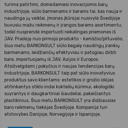
turima patirtimi, domėdamiesi inovacijomis barų
industrijoje, siūlo barmenams ir barams tai, kas nauja ir
naudinga jų veiklai. Įmonės įkūrėjai nusivylė Švedijoje
buvusiu mažu reikmenų ir įrangos barams asortimentu,
todėl nusprendė importuoti reikalingas priemones iš
JAV. Pradėję nuo pirmojo produkto - kamščio/piltuvėlio,
šiuo metu BARKONSULT siūlo begalę naudingų įrankių
barmenams, leidžiančių efektyviau ir patogiau dirbti
bare, importuojamų iš JAV, Azijos ir Europos.
Atsižvelgdami į pokyčius ir naujas tendencijas barų
industrijoje, BARKONSULT taip pat siūlo inovatyvius
produktus savo klientams: estetikos ir grožio idėjas
atitinkantys stiklo indai kokteilių kūrimui, ekologiški
suyrantys ir daugkartiniai šiaudeliai, pakeičiantys
plastikinius. Šiuo metu BARKONSULT yra didžiausias
baro reikmenų tiekėjas Švedijoje. Kompanija turi
atstovybes Danijoje, Norvegijoje ir Ispanijoje.