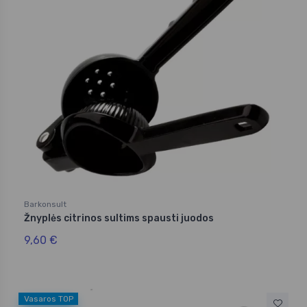
Barkonsult
Žnyplės citrinos sultims spausti juodos
9,60 €
Vasaros TOP