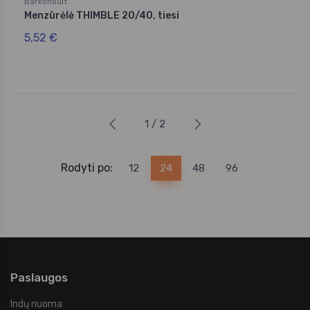
Barkonsult
Menzūrėlė THIMBLE 20/40, tiesi
5,52 €
1 / 2
Rodyti po:
12
24
48
96
Paslaugos
Indų nuoma