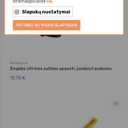
informacijos rasite
čia
.
Slapukų nustatymai
SUTINKU SU VISAIS SLAPUKAIS
Barkonsult
Žnyplės citrinos sultims spausti, juodos/raudonos
13,70 €