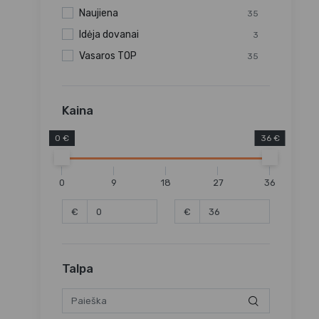
Naujiena
35
Idėja dovanai
3
Vasaros TOP
35
Kaina
0 €
36 €
0
9
18
27
36
€
€
Talpa