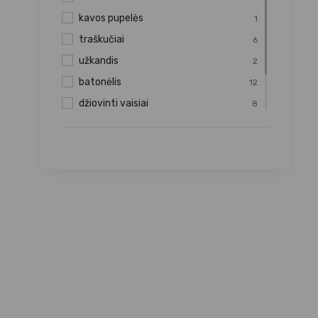
350 g
5
kavos pupelės
1
500 g
36
traškučiai
6
50 g
1
užkandis
2
batonėlis
12
džiovinti vaisiai
8
sėklos
7
kokosų drožlės
1