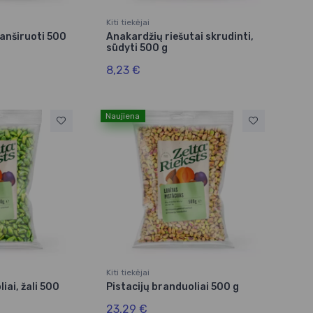
Kiti tiekėjai
lanširuoti 500
Anakardžių riešutai skrudinti,
sūdyti 500 g
8,23 €
Naujiena
Kiti tiekėjai
iai, žali 500
Pistacijų branduoliai 500 g
23,29 €