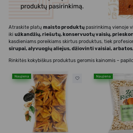
Atraskite platų
maisto produktų
pasirinkimą vienoje v
iki
užkandžių, riešutų, konservuotų vaisių, prieskoni
kasdieniams poreikiams skirtus produktus, tiek profesi
sirupai, alyvuogių aliejus, džiovinti vaisiai, arbato
Rinkitės kokybiškus produktus geromis kainomis – papildy
Naujiena
Naujiena