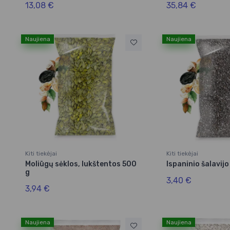
13,08 €
35,84 €
Naujiena
Naujiena
Kiti tiekėjai
Kiti tiekėjai
Moliūgų sėklos, lukštentos 500
Ispaninio šalavij
g
3,40 €
3,94 €
Naujiena
Naujiena