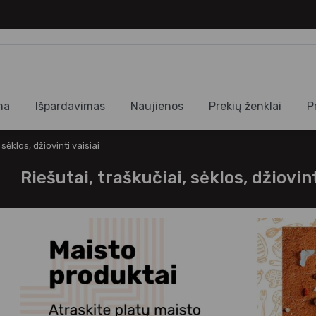
ma
Išpardavimas
Naujienos
Prekių ženklai
P
 sėklos, džiovinti vaisiai
Riešutai, traškučiai, sėklos, džiovint