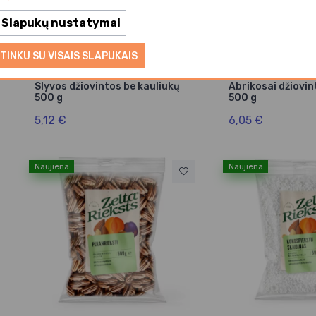
Slapukų nustatymai
TINKU SU VISAIS SLAPUKAIS
Kiti tiekėjai
Kiti tiekėjai
Slyvos džiovintos be kauliukų
Abrikosai džiovin
500 g
500 g
5,12 €
6,05 €
Naujiena
Naujiena