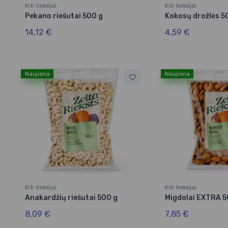
Kiti tiekėjai
Kiti tiekėjai
Pekano riešutai 500 g
Kokosų drožlės 5
14,12 €
4,59 €
Naujiena
Naujiena
Kiti tiekėjai
Kiti tiekėjai
Anakardžių riešutai 500 g
Migdolai EXTRA 5
8,09 €
7,85 €