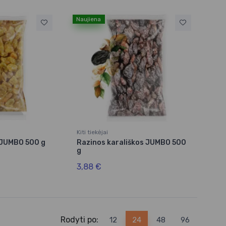
Naujiena
Kiti tiekėjai
JUMBO 500 g
Razinos karališkos JUMBO 500
g
3,88 €
Rodyti po:
12
24
48
96