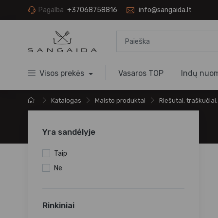
Pagalba
+37068758816
info@sangaida.lt
Visos prekės
Vasaros TOP
Indų nuo
Katalogas
Maisto produktai
Riešutai, traškučiai,
Yra sandėlyje
Taip
Ne
Rinkiniai