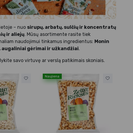
ietoje – nuo
sirupų, arbatų, sulčių ir koncentratų
ų ir aliejų
. Mūsų asortimente rasite tiek
onaliam naudojimui tinkamus ingredientus:
Monin
s, augaliniai gėrimai ir užkandžiai
.
kite savo virtuvę ar verslą patikimais skoniais.
Naujiena