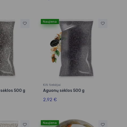
Naujiena
Kiti tiekėjai
o sėklos 500 g
Aguonų sėklos 500 g
2,92 €
Naujiena