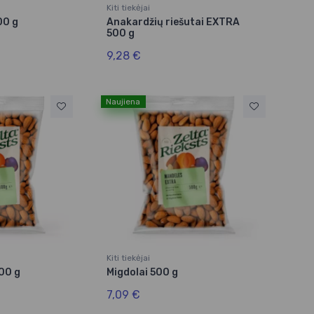
Kiti tiekėjai
00 g
Anakardžių riešutai EXTRA
500 g
9,28 €
Naujiena
Kiti tiekėjai
00 g
Migdolai 500 g
7,09 €