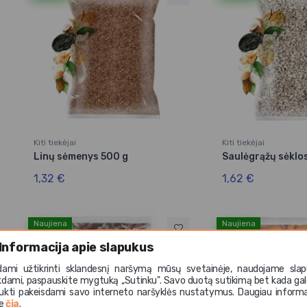
Kiti tiekėjai
Kiti tiekėjai
Linų sėmenys 500 g
Saulėgrąžų sėklo
1,32 €
1,62 €
Naujiena
Naujiena
Informacija apie slapukus
dami užtikrinti sklandesnį naršymą mūsų svetainėje, naudojame slap
kdami, paspauskite mygtuką ,,Sutinku". Savo duotą sutikimą bet kada gal
ukti pakeisdami savo interneto naršyklės nustatymus. Daugiau informa
te
čia
.