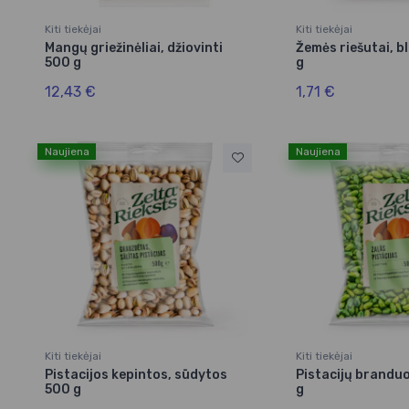
Kiti tiekėjai
Kiti tiekėjai
Mangų griežinėliai, džiovinti
Žemės riešutai, b
500 g
g
12,43 €
1,71 €
Naujiena
Naujiena
Kiti tiekėjai
Kiti tiekėjai
Pistacijos kepintos, sūdytos
Pistacijų branduol
500 g
g