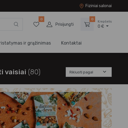
Fiziniai salonai
0
0
Krepšelis
Prisijungti
0 €
ristatymas ir grąžinimas
Kontaktai
i vaisiai
(80)