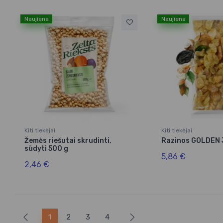
Naujiena
Naujiena
Kiti tiekėjai
Kiti tiekėjai
Žemės riešutai skrudinti,
Razinos GOLDEN 
sūdyti 500 g
5,86 €
2,46 €
1
2
3
4