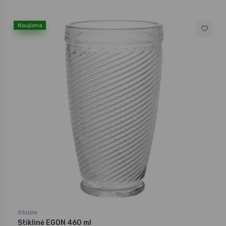
Naujiena
Stolzle
Stiklinė EGON 460 ml