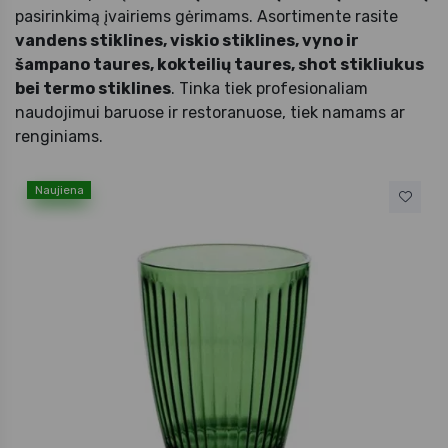
pasirinkimą įvairiems gėrimams. Asortimente rasite
vandens stiklines, viskio stiklines, vyno ir
šampano taures, kokteilių taures, shot stikliukus
bei termo stiklines
. Tinka tiek profesionaliam
naudojimui baruose ir restoranuose, tiek namams ar
renginiams.
Naujiena