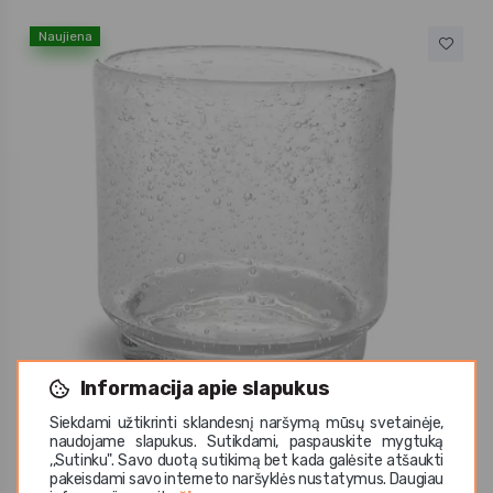
Naujiena
Informacija apie slapukus
Siekdami užtikrinti sklandesnį naršymą mūsų svetainėje,
naudojame slapukus. Sutikdami, paspauskite mygtuką
Fine Dining Living
,,Sutinku". Savo duotą sutikimą bet kada galėsite atšaukti
Stiklinė KOLON 380 ml
pakeisdami savo interneto naršyklės nustatymus. Daugiau