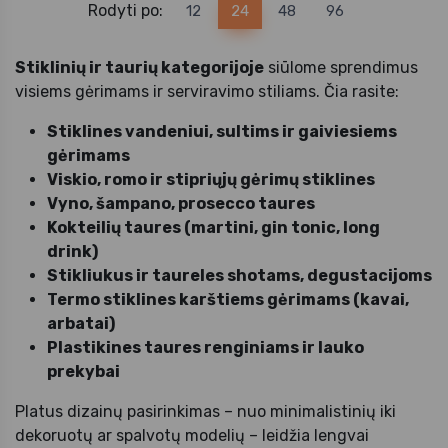
Rodyti po:
12
24
48
96
Stiklinių ir taurių kategorijoje
siūlome sprendimus
visiems gėrimams ir serviravimo stiliams. Čia rasite:
Stiklines vandeniui, sultims ir gaiviesiems
gėrimams
Viskio, romo ir stipriųjų gėrimų stiklines
Vyno, šampano, prosecco taures
Kokteilių taures (martini, gin tonic, long
drink)
Stikliukus ir taureles shotams, degustacijoms
Termo stiklines karštiems gėrimams (kavai,
arbatai)
Plastikines taures renginiams ir lauko
prekybai
Platus dizainų pasirinkimas – nuo minimalistinių iki
dekoruotų ar spalvotų modelių – leidžia lengvai