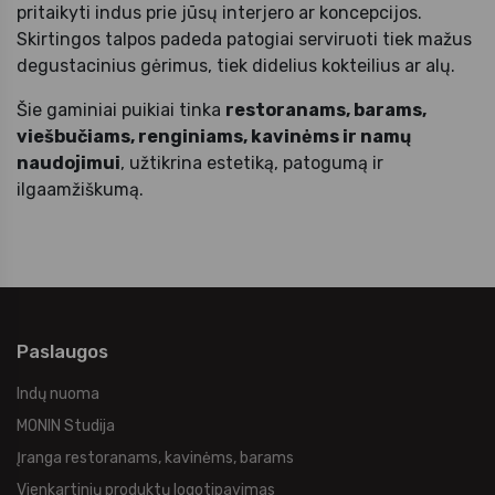
pritaikyti indus prie jūsų interjero ar koncepcijos.
Skirtingos talpos padeda patogiai serviruoti tiek mažus
degustacinius gėrimus, tiek didelius kokteilius ar alų.
Šie gaminiai puikiai tinka
restoranams, barams,
viešbučiams, renginiams, kavinėms ir namų
naudojimui
, užtikrina estetiką, patogumą ir
ilgaamžiškumą.
Paslaugos
Indų nuoma
MONIN Studija
Įranga restoranams, kavinėms, barams
Vienkartinių produktų logotipavimas