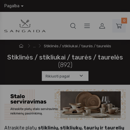
Pagalba
0
...
Stiklinės / stikliukai / taurės / taurelės
Stiklinės / stikliukai / taurės / taurelės
(892)
Atraskite platų
stiklinių, stikliukų, taurių ir taurelių