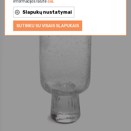
informacijos rasite
čia
.
8,60 €
Slapukų nustatymai
SUTINKU SU VISAIS SLAPUKAIS
Naujiena