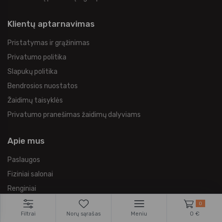
Klientų aptarnavimas
Pristatymas ir grąžinimas
Privatumo politika
Slapukų politika
Bendrosios nuostatos
Žaidimų taisyklės
Privatumo pranešimas žaidimų dalyviams
Apie mus
Paslaugos
Fiziniai salonai
Renginiai
Tinklaraštis
0
Filtrai
Norų sąrašas
Meniu
0 €
Gėrimų receptai