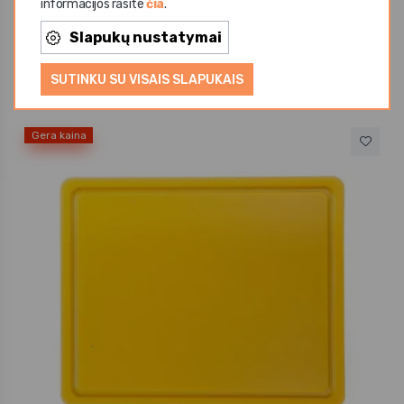
informacijos rasite
čia
.
Hendi
Pjaustymo lenta violetinė GN1/2x1,2 cm
Slapukų nustatymai
10,16 €
SUTINKU SU VISAIS SLAPUKAIS
Gera kaina