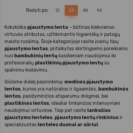
Rodyti po:
12
24
48
96
Kokybiška
pjaustymo lenta
– būtinas kiekvienos
virtuvės atributas, užtikrinantis higienišką ir patogų
maisto ruošimą. Šioje kategorijoje rasite įvairių tipų
pjaustymo lentas
, pritaikytas skirtingiems poreikiams:
nuo
bambukinių lentų
kasdieniam naudojimui iki
profesionalių
plastikinių pjaustymo lentų
su
spalviniu kodavimu.
Siūlome didelį pasirinkimą:
medinės pjaustymo
lentos
, kurios yra natūralios ir ilgaamžės,
bambukinės
lentos
, pasižyminčios atsparumu drėgmei, bei
plastikinės lentos
, idealiai tinkančios intensyviam
naudojimui virtuvėse. Taip pat rasite
lanksčias
pjaustymo lenteles
,
pjaustymo lentų rinkinius
ir
specializuotas
lenteles duonai ar sūriui
.