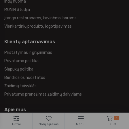
Indų nuoma
MONIN Studija
Įranga restoranams, kavinėms, barams
Vienkartinių produktų logotipavimas
Klientų aptarnavimas
Pristatymas ir grąžinimas
Privatumo politika
Slapukų politika
Bendrosios nuostatos
Žaidimų taisyklės
Privatumo pranešimas žaidimų dalyviams
Apie mus
0
Paslaugos
Filtrai
Norų sąrašas
Meniu
0 €
Fiziniai salonai