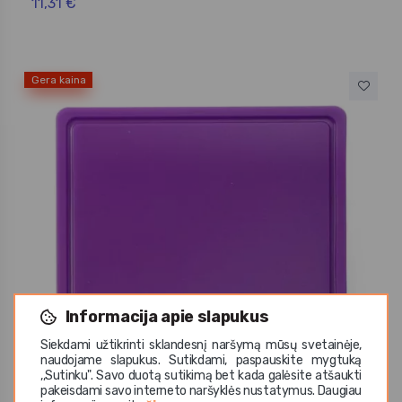
11,31 €
Gera kaina
Informacija apie slapukus
Siekdami užtikrinti sklandesnį naršymą mūsų svetainėje,
naudojame slapukus. Sutikdami, paspauskite mygtuką
,,Sutinku". Savo duotą sutikimą bet kada galėsite atšaukti
pakeisdami savo interneto naršyklės nustatymus. Daugiau