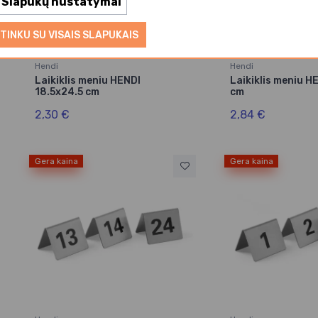
Slapukų nustatymai
TINKU SU VISAIS SLAPUKAIS
Hendi
Hendi
Laikiklis meniu HENDI
Laikiklis meniu 
18.5x24.5 cm
cm
2,30 €
2,84 €
Gera kaina
Gera kaina