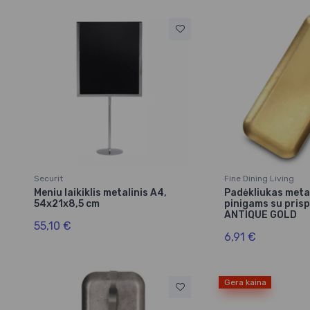
Securit
Fine Dining Living
Meniu laikiklis metalinis A4,
Padėkliukas meta
54x21x8,5 cm
pinigams su pris
ANTIQUE GOLD
55,10 €
6,91 €
Gera kaina