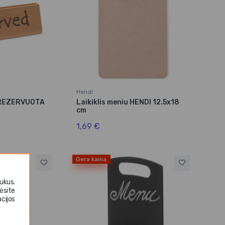
Hendi
s REZERVUOTA
Laikiklis meniu HENDI 12.5x18
cm
1,69 €
Gera kaina
ukus.
ėsite
cijos