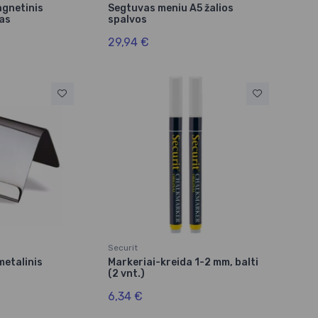
agnetinis
Segtuvas meniu A5 žalios
das
spalvos
29,94 €
Securit
 metalinis
Markeriai-kreida 1-2 mm, balti
(2 vnt.)
6,34 €