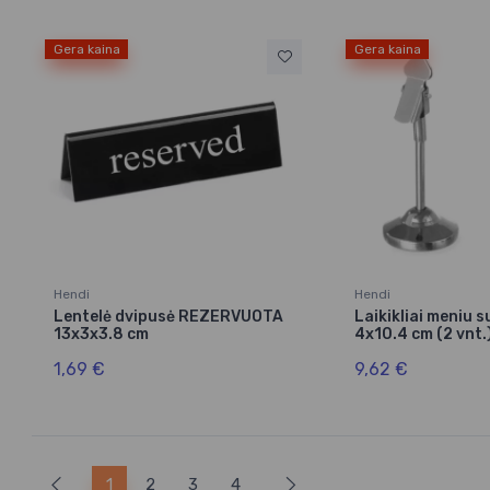
Gera kaina
Gera kaina
Hendi
Hendi
Lentelė dvipusė REZERVUOTA
Laikikliai meniu 
13x3x3.8 cm
4x10.4 cm (2 vnt.
1,69 €
9,62 €
1
2
3
4