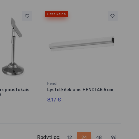
Gera kaina
Hendi
su spaustukais
Lystelė čekiams HENDI 45.5 cm
)
8,17 €
Rodyti po:
12
24
48
96