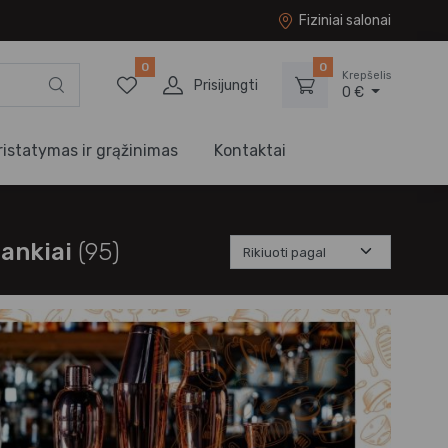
Fiziniai salonai
0
0
Krepšelis
Prisijungti
0 €
ristatymas ir grąžinimas
Kontaktai
įrankiai
(95)