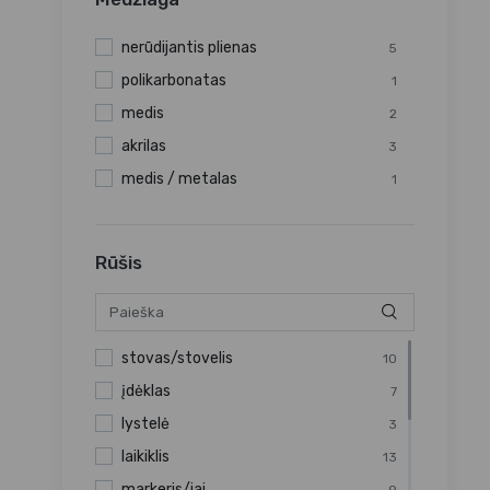
nerūdijantis plienas
5
polikarbonatas
1
medis
2
akrilas
3
medis / metalas
1
Rūšis
stovas/stovelis
10
įdėklas
7
lystelė
3
laikiklis
13
markeris/iai
9