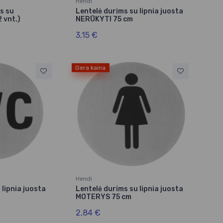
Hendi
s su
Lentelė durims su lipnia juosta
2 vnt.)
NERŪKYTI 75 cm
3,15 €
Gera kaina
Hendi
 lipnia juosta
Lentelė durims su lipnia juosta
MOTERYS 75 cm
2,84 €