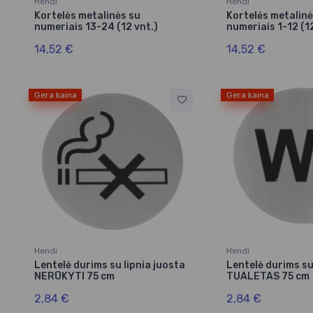
Hendi
Hendi
Kortelės metalinės su
Kortelės metalinė
numeriais 13-24 (12 vnt.)
numeriais 1-12 (1
14,52 €
14,52 €
Gera kaina
Gera kaina
Hendi
Hendi
Lentelė durims su lipnia juosta
Lentelė durims su
NERŪKYTI 75 cm
TUALETAS 75 cm
2,84 €
2,84 €