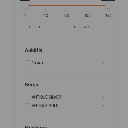
1
42
82
123
163
€
€
Aukštis
15 cm
1
Serija
ANTIQUE SILVER
1
ANTIQUE GOLD
1
Medžiaga