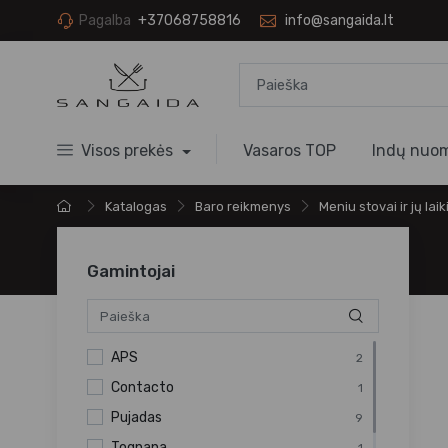
Pagalba
+37068758816
info@sangaida.lt
Visos prekės
Vasaros TOP
Indų nuo
Katalogas
Baro reikmenys
Meniu stovai ir jų laik
Gamintojai
APS
2
Contacto
1
Pujadas
9
Tognana