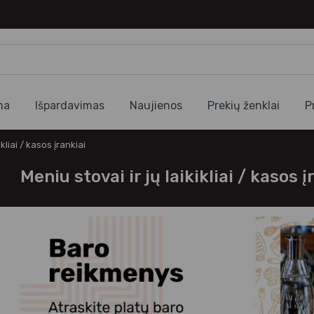
ma
Išpardavimas
Naujienos
Prekių ženklai
P
ikliai / kasos įrankiai
Meniu stovai ir jų laikikliai / kasos 