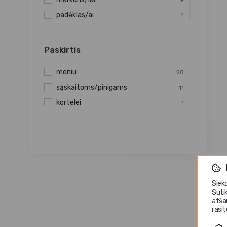
padėklas/ai
1
kempinės
1
lenta
17
Paskirtis
dėžė
2
meniu
28
padėkliukas
6
sąskaitoms/pinigams
11
kempinė
1
kortelei
1
lipdukai
2
segtuvas
9
valiklis
1
Siek
Suti
atša
rasi