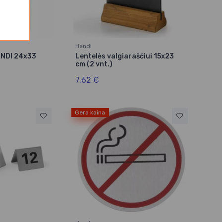
Hendi
HENDI 24x33
Lentelės valgiaraščiui 15x23
cm (2 vnt.)
7,62 €
Gera kaina