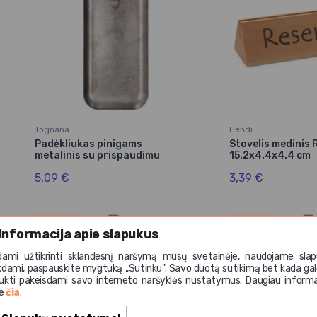
Tognana
Hendi
Padėkliukas pinigams
Stovelis medini
metalinis su prispaudimu
15.2x4.4x4.4 cm
5,09 €
3,39 €
Gera kaina
Gera kaina
Informacija apie slapukus
dami užtikrinti sklandesnį naršymą mūsų svetainėje, naudojame slap
kdami, paspauskite mygtuką ,,Sutinku". Savo duotą sutikimą bet kada gal
ukti pakeisdami savo interneto naršyklės nustatymus. Daugiau informa
te
čia
.