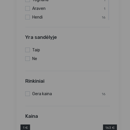
1
Araven
1
Hendi
16
Beaumont
1
GenWare
2
Yra sandėlyje
Securit
59
Taip
Kiti tiekėjai
1
Ne
Fine Dining Living
2
Rinkiniai
Gera kaina
16
Kaina
1 €
163 €