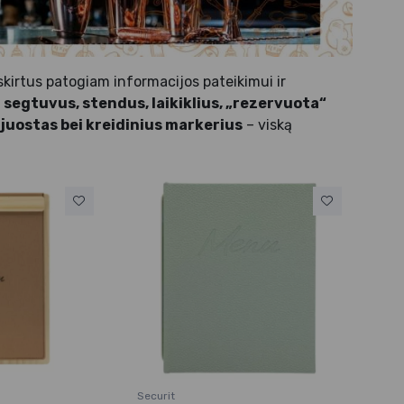
 skirtus patogiam informacijos pateikimui ir
segtuvus, stendus, laikiklius, „rezervuota“
s juostas bei kreidinius markerius
– viską
Securit