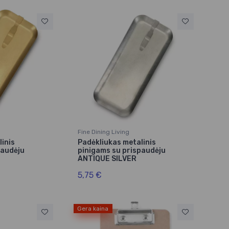
Fine Dining Living
linis
Padėkliukas metalinis
paudėju
pinigams su prispaudėju
ANTIQUE SILVER
5,75 €
Gera kaina