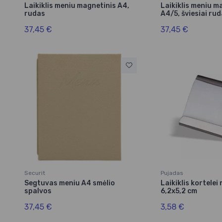
Laikiklis meniu magnetinis A4,
Laikiklis meniu m
rudas
A4/5, šviesiai ru
37,45 €
37,45 €
Securit
Pujadas
Segtuvas meniu A4 smėlio
Laikiklis kortelei
spalvos
6,2x5,2 cm
37,45 €
3,58 €