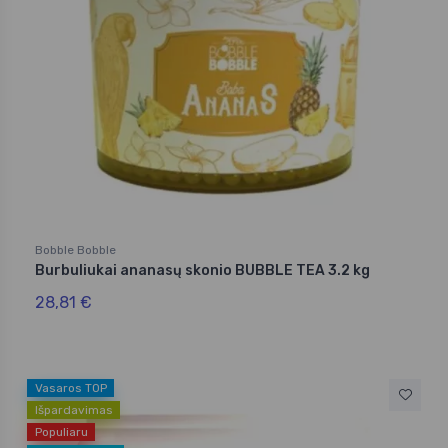
Bobble Bobble
Burbuliukai ananasų skonio BUBBLE TEA 3.2 kg
28,81 €
Vasaros TOP
Išpardavimas
Populiaru