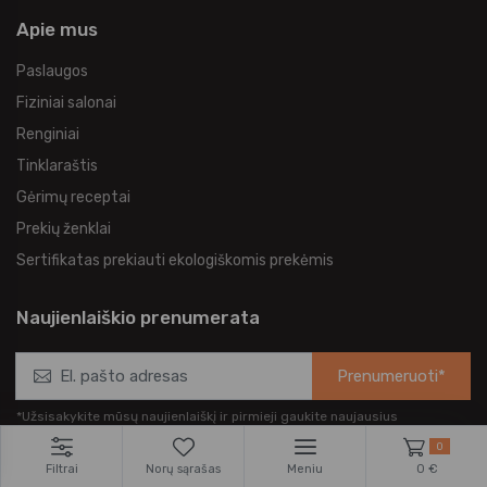
Apie mus
Paslaugos
Fiziniai salonai
Renginiai
Tinklaraštis
Gėrimų receptai
Prekių ženklai
Sertifikatas prekiauti ekologiškomis prekėmis
Naujienlaiškio prenumerata
Prenumeruoti*
*Užsisakykite mūsų naujienlaiškį ir pirmieji gaukite naujausius
pasiūlymus bei akcijas tiesiai į el. pašto dėžutę.
0
Filtrai
Norų sąrašas
Meniu
0 €