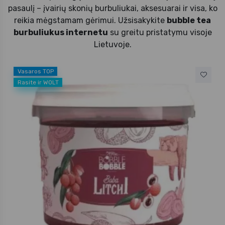
pasaulį – įvairių skonių burbuliukai, aksesuarai ir visa, ko
reikia mėgstamam gėrimui. Užsisakykite
bubble tea
burbuliukus internetu
su greitu pristatymu visoje
Lietuvoje.
Vasaros TOP
Rasite ir WOLT