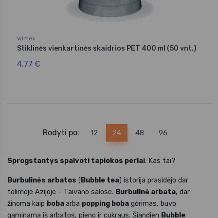
Wimex
Stiklinės vienkartinės skaidrios PET 400 ml (50 vnt.)
4,77 €
Rodyti po:
12
24
48
96
Sprogstantys spalvoti tapiokos perlai
. Kas tai?
Burbulinės arbatos
(
Bubble tea
) istorija prasidėjo dar
tolimoje Azijoje – Taivano salose.
Burbulinė arbata
, dar
žinoma kaip
boba
arba
popping boba
gėrimas, buvo
gaminama iš arbatos, pieno ir cukraus. Šiandien
Bubble