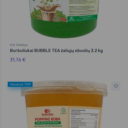
Kiti tiekėjai
Burbuliukai BUBBLE TEA žaliųjų obuolių 3,2 kg
31,76 €
Vasaros TOP