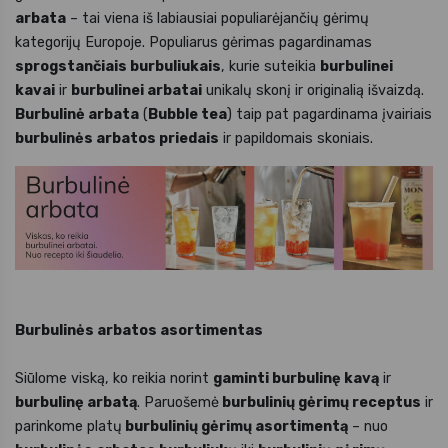
arbata
– tai viena iš labiausiai populiarėjančių gėrimų
kategorijų Europoje. Populiarus gėrimas pagardinamas
sprogstančiais burbuliukais
, kurie suteikia
burbulinei
kavai
ir
burbulinei arbatai
unikalų skonį ir originalią išvaizdą.
Burbulinė arbata
(
Bubble tea
) taip pat pagardinama įvairiais
burbulinės arbatos priedais
ir papildomais skoniais.
Burbulinės arbatos asortimentas
Siūlome viską, ko reikia norint
gaminti burbulinę kavą
ir
burbulinę arbatą
. Paruošemė
burbulinių gėrimų receptus
ir
parinkome platų
burbulinių gėrimų asortimentą
– nuo