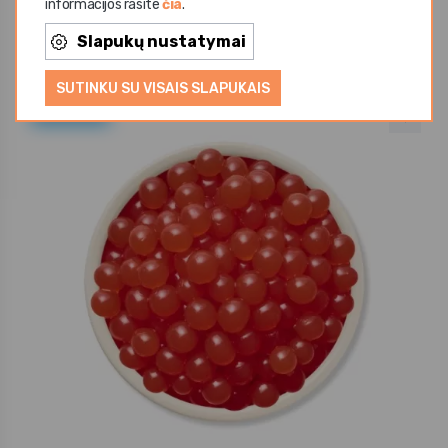
informacijos rasite
čia
.
5,43 €
Slapukų nustatymai
SUTINKU SU VISAIS SLAPUKAIS
Vasaros TOP