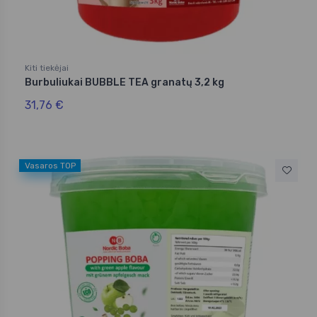
Kiti tiekėjai
Burbuliukai BUBBLE TEA granatų 3,2 kg
31,76 €
Vasaros TOP