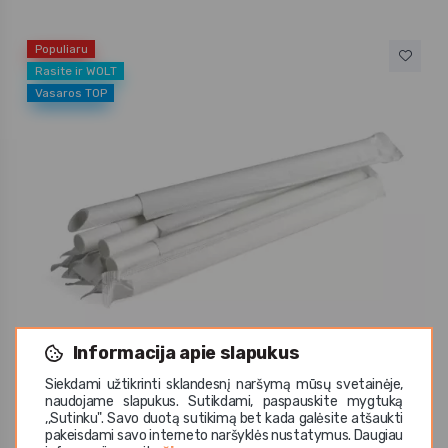
Populiaru
Rasite ir WOLT
Vasaros TOP
Informacija apie slapukus
Siekdami užtikrinti sklandesnį naršymą mūsų svetainėje,
naudojame slapukus. Sutikdami, paspauskite mygtuką
,,Sutinku". Savo duotą sutikimą bet kada galėsite atšaukti
Bobble Bobble
pakeisdami savo interneto naršyklės nustatymus. Daugiau
Šiaudeliai BUBBLE TEA (50 vnt.)