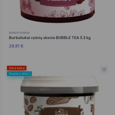
Bobble Bobble
Burbuliukai vyšnių skonio BUBBLE TEA 3.2 kg
28,81 €
Gera kaina
Rasite ir WOLT