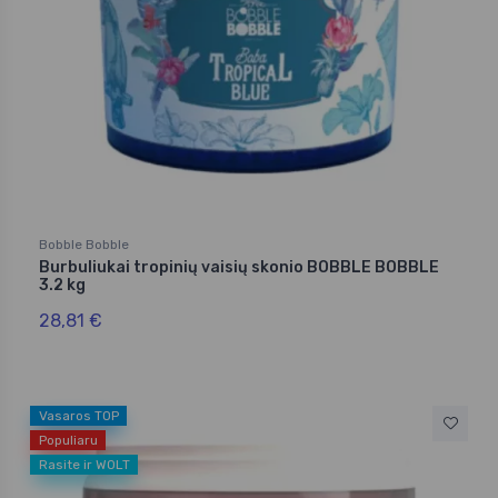
Bobble Bobble
Burbuliukai tropinių vaisių skonio BOBBLE BOBBLE
3.2 kg
28,81 €
Vasaros TOP
Populiaru
Rasite ir WOLT