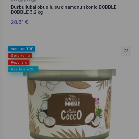
Bobble Bobble
Burbuliukai obuolių su cinamonu skonio BOBBLE
BOBBLE 3.2 kg
28,81 €
Vasaros TOP
Gera kaina
Populiaru
Rasite ir WOLT