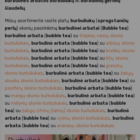
burbulinės arbatos burbuliukų
iki
burbulinių gėrimų
šiaudelių
.
Mūsų asortimente rasite platų
burbuliukų
(
sprogstančių
perlų
) skonių pasirinkimą
burbulinei arbatai
(
Bubble tea
):
burbulinė arbata
(
bubble tea
) su
tropinių vaisių skonio
burbuliukais
,
burbulinė arbata
(
bubble tea
) su
arbūzų skonio
burbuliukais
,
burbulinė arbata
(
bubble tea
) su
braškių skonio
burbuliukais
,
burbulinė arbata
(
bubble tea
) su
ličių skonio
burbuliukais
,
burbulinė arbata
(
bubble tea
) su
granatų
skonio burbuliukais
,
burbulinė arbata
(
bubble tea
) su
žaliųjų
obuolių skonio burbuliukais
,
burbulinė arbata
(
bubble tea
) su
pasiflorų skonio burbuliukais
,
burbulinė arbata
(
bubble tea
)
su
mangų skonio burbuliukais
,
burbulinė arbata
(
bubble tea
)
su
mėlynių skonio burbuliukais
,
burbulinė arbata
(
bubble
tea
) su
žaliųjų citrinų (laimų) skonio burbuliukais
,
burbulinė
arbata
(
bubble tea
) su
vyšnių skonio burbuliukais
,
burbulinė
arbata
(
bubble tea
) su
ananasų skonio burbuliukais