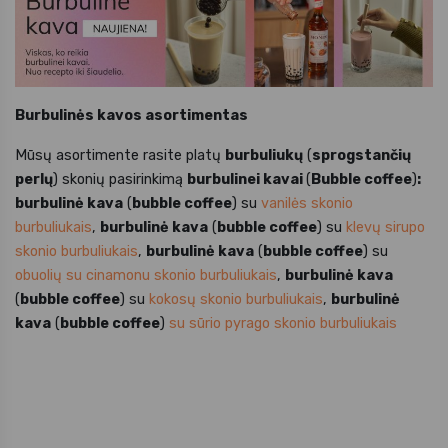
Burbulin
ės kavos asortimentas
Mūsų asortimente rasite platų
burbuliukų
(
sprogstančių
perlų
) skonių pasirinkimą
burbulinei kavai
(
Bubble coffee
)
:
burbulinė kava
(
bubble coffee
) su
vanilės skonio
burbuliukais
,
burbulinė kava
(
bubble coffee
) su
klevų sirupo
skonio burbuliukais
,
burbulinė kava
(
bubble coffee
) su
obuolių su cinamonu skonio burbuliukais
,
burbulinė kava
(
bubble coffee
) su
kokosų skonio burbuliukais
,
burbulinė
kava
(
bubble coffee
)
su sūrio pyrago skonio burbuliukais