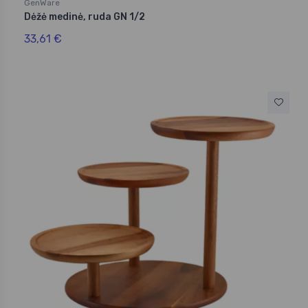
GenWare
Dėžė medinė, ruda GN 1/2
33,61 €