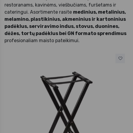
restoranams, kavinėms, viešbučiams, furšetams ir
cateringui. Asortimente rasite
medinius, metalinius,
melamino, plastikinius, akmeninius ir kartoninius
padėklus, serviravimo indus, stovus, duonines,
dėžes, tortų padėklus bei GN formato sprendimus
profesionaliam maisto pateikimui.