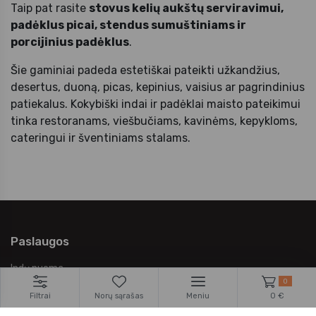
Taip pat rasite
stovus kelių aukštų serviravimui,
padėklus picai, stendus sumuštiniams ir
porcijinius padėklus
.
Šie gaminiai padeda estetiškai pateikti užkandžius,
desertus, duoną, picas, kepinius, vaisius ar pagrindinius
patiekalus. Kokybiški indai ir padėklai maisto pateikimui
tinka restoranams, viešbučiams, kavinėms, kepykloms,
cateringui ir šventiniams stalams.
Paslaugos
Indų nuoma
0
MONIN Studija
Filtrai
Norų sąrašas
Meniu
0 €
Įranga restoranams, kavinėms, barams