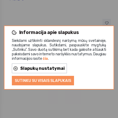
Informacija apie slapukus
Siekdami užtikrinti sklandesnį naršymą mūsų svetainėje,
naudojame slapukus. Sutikdami, paspauskite mygtuką
,,Sutinku". Savo duotą sutikimą bet kada galėsite atšaukti
pakeisdami savo interneto naršyklės nustatymus. Daugiau
informacijos rasite
čia
.
Slapukų nustatymai
SUTINKU SU VISAIS SLAPUKAIS