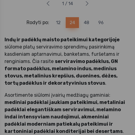
1 / 14
Rodyti po:
12
24
48
96
Indų ir padėklų maisto pateikimui kategorijoje
siūlome platų serviravimo sprendimų pasirinkimą
kasdieniam aptarnavimui, banketams, furšetams ir
renginiams. Čia rasite
serviravimo padėklus, GN
formato padėklus, melamino indus, medinius
stovus, metalinius krepšius, duonines, dėžes,
tortų padėklus ir dekoratyvinius stovus
.
Asortimente siūlomi įvairių medžiagų gaminiai:
mediniai padėklai jaukiam pateikimui, metaliniai
padėklai elegantiškam serviravimui, melamino
indai intensyviam naudojimui, akmeniniai
padėklai moderniam patiekalų pateikimui ir
kartoniniai padėklai konditerijai bei desertams
.