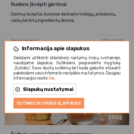
Rudens įkvėpti gėrimai
Gėrimų receptai, kuriuose derinami moliūgų, prieskonių,
vaisių bei kitų ingredientų skoniai.
Gėrimų receptai
2025-09-26
Informacija apie slapukus
Siekdami užtikrinti sklandesnį naršymą mūsų svetainėje,
naudojame slapukus. Sutikdami, paspauskite mygtuką
,,Sutinku". Savo duotą sutikimą bet kada galėsite atšaukti
pakeisdami savo interneto naršyklės nustatymus. Daugiau
informacijos rasite
čia
.
Slapukų nustatymai
SUTINKU SU VISAIS SLAPUKAIS