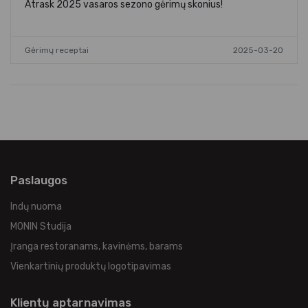
Atrask 2025 vasaros sezono gėrimų skonius!
Gėrimų receptai
2025-03-20
Paslaugos
Indų nuoma
MONIN Studija
Įranga restoranams, kavinėms, barams
Vienkartinių produktų logotipavimas
Klientų aptarnavimas