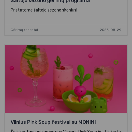
Šaltojo sezono gėrimų programa
Pristatome šaltojo sezono skonius!
Gėrimų receptai
2025-08-29
Vilnius Pink Soup festival su MONIN!
Šiais metais jungiamės prie Vilniaus Pink Soup Fest ir kartu