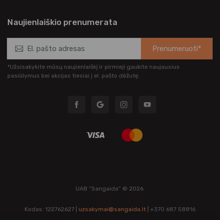
Naujienlaiškio prenumerata
Prenumeruoti*
*Užsisakykite mūsų naujienlaiškį ir pirmieji gaukite naujausius
pasiūlymus bei akcijas tiesiai į el. pašto dėžutę.
UAB “Sangaida” © 2026.
Kodas: 122762627 |
uzsakymai@sangaida.lt
| +370 687 58816