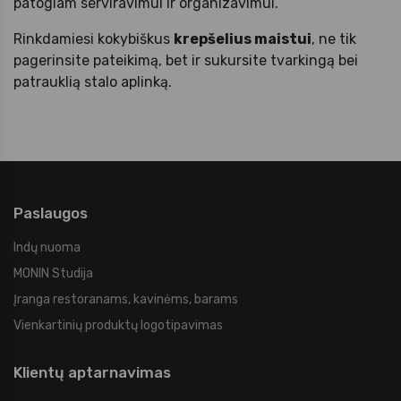
patogiam serviravimui ir organizavimui.
Rinkdamiesi kokybiškus
krepšelius maistui
, ne tik
pagerinsite pateikimą, bet ir sukursite tvarkingą bei
patrauklią stalo aplinką.
Paslaugos
Indų nuoma
MONIN Studija
Įranga restoranams, kavinėms, barams
Vienkartinių produktų logotipavimas
Klientų aptarnavimas