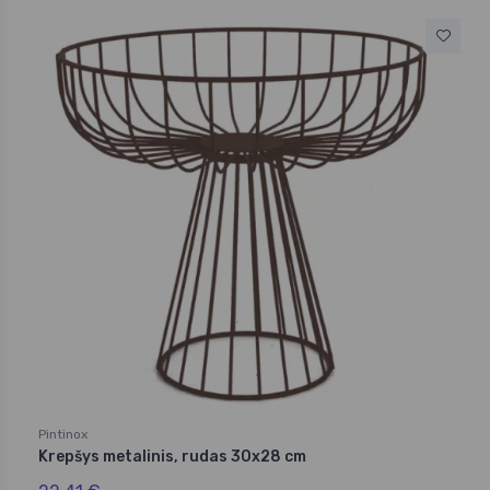
Pintinox
Krepšys metalinis, rudas 30x28 cm