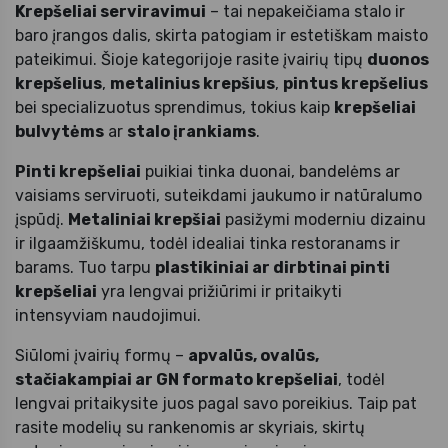
Krepšeliai serviravimui
– tai nepakeičiama stalo ir
baro įrangos dalis, skirta patogiam ir estetiškam maisto
pateikimui. Šioje kategorijoje rasite įvairių tipų
duonos
krepšelius
,
metalinius krepšius
,
pintus krepšelius
bei specializuotus sprendimus, tokius kaip
krepšeliai
bulvytėms
ar
stalo įrankiams
.
Pinti krepšeliai
puikiai tinka duonai, bandelėms ar
vaisiams serviruoti, suteikdami jaukumo ir natūralumo
įspūdį.
Metaliniai krepšiai
pasižymi moderniu dizainu
ir ilgaamžiškumu, todėl idealiai tinka restoranams ir
barams. Tuo tarpu
plastikiniai ar dirbtinai pinti
krepšeliai
yra lengvai prižiūrimi ir pritaikyti
intensyviam naudojimui.
Siūlomi įvairių formų –
apvalūs, ovalūs,
stačiakampiai ar GN formato krepšeliai
, todėl
lengvai pritaikysite juos pagal savo poreikius. Taip pat
rasite modelių su rankenomis ar skyriais, skirtų