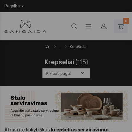
Pagalba
0
...
Krepšeliai
Krepšeliai
(115)
Atraskite kokybiškus
krepšelius serviravimui
–