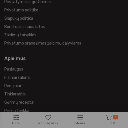
Pristatymas ir grąžinimas
Privatumo politika
Slapukų politika
Bendrosios nuostatos
Žaidimų taisyklės
Privatumo pranešimas žaidimų dalyviams
Apie mus
Paslaugos
Fiziniai salonai
Renginiai
Tinklaraštis
Gėrimų receptai
Prekių ženklai
0
Sertifikatas prekiauti ekologiškomis prekėmis
Filtrai
Norų sąrašas
Meniu
0 €