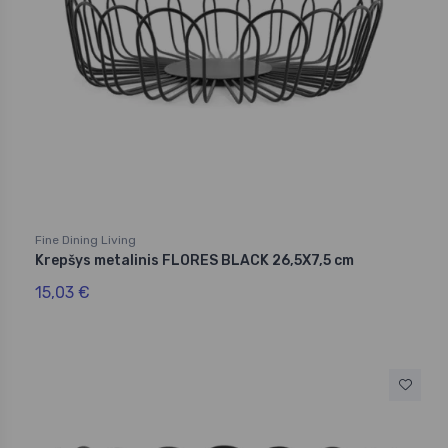
Fine Dining Living
Krepšys metalinis FLORES BLACK 26,5X7,5 cm
15,03 €