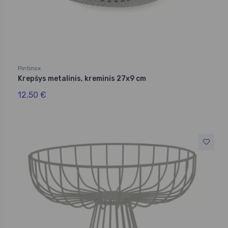
Pintinox
Krepšys metalinis, kreminis 27x9 cm
12,50 €