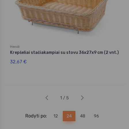
Hendi
Krepšeliai stačiakampiai su stovu 36x27x9 cm (2 vnt.)
32,67 €
1 / 5
Rodyti po:
12
24
48
96