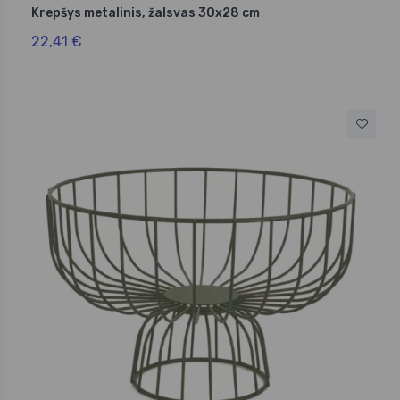
Krepšys metalinis, žalsvas 30x28 cm
22,41 €