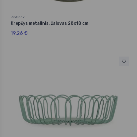
Pintinox
Krepšys metalinis, žalsvas 28x18 cm
19,26 €