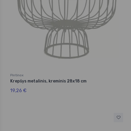
Pintinox
Krepšys metalinis, kreminis 28x18 cm
19,26 €