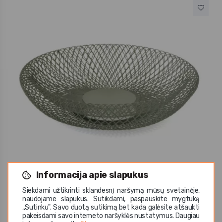
Informacija apie slapukus
Pintinox
Siekdami užtikrinti sklandesnį naršymą mūsų svetainėje,
Krepšys metalinis, žalsvas 27x9 cm
naudojame slapukus. Sutikdami, paspauskite mygtuką
,,Sutinku". Savo duotą sutikimą bet kada galėsite atšaukti
12,50 €
pakeisdami savo interneto naršyklės nustatymus. Daugiau