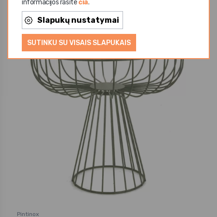
informacijos rasite
čia
.
Slapukų nustatymai
SUTINKU SU VISAIS SLAPUKAIS
Pintinox