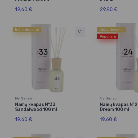
19,60 €
29,90 €
Idėja dovanai
Idėja dovanai
Populiaru
My Senso
My Senso
Namų kvapas N°33
Namų kvapas N°2
Sandalwood 100 ml
Dream 100 ml
19,60 €
19,60 €