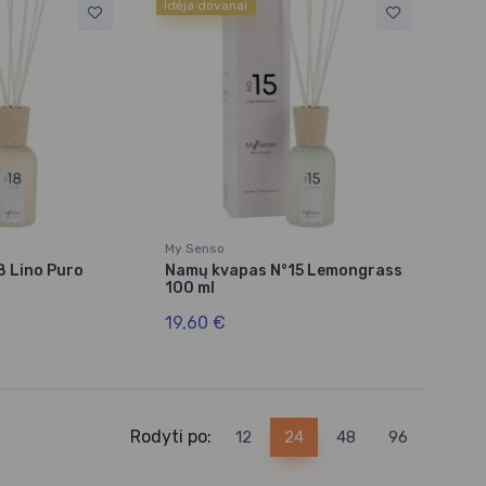
Idėja dovanai
My Senso
8 Lino Puro
Namų kvapas N°15 Lemongrass
100 ml
19,60 €
Rodyti po:
12
24
48
96