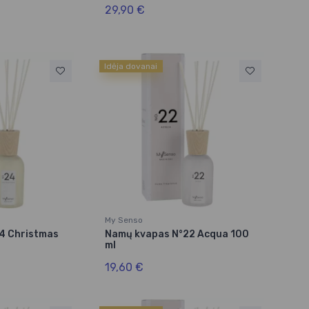
29,90 €
Idėja dovanai
My Senso
4 Christmas
Namų kvapas N°22 Acqua 100
ml
19,60 €