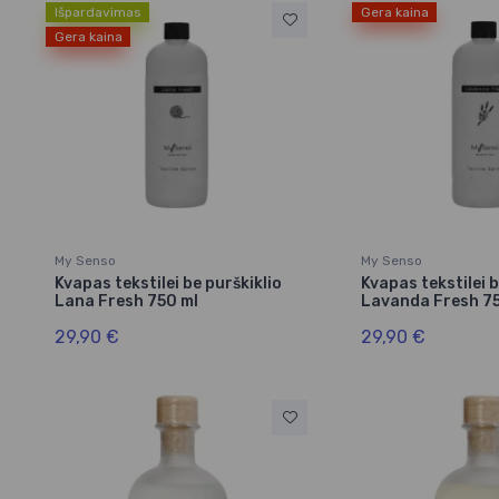
Išpardavimas
Gera kaina
Gera kaina
My Senso
My Senso
Kvapas tekstilei be purškiklio
Kvapas tekstilei b
Lana Fresh 750 ml
Lavanda Fresh 7
29,90 €
29,90 €