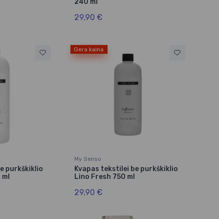
240 ml
29,90 €
Gera kaina
My Senso
e purkškiklio
Kvapas tekstilei be purkškiklio
 ml
Lino Fresh 750 ml
29,90 €