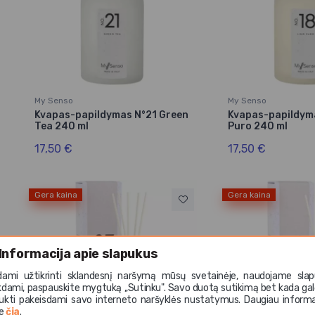
My Senso
My Senso
Kvapas-papildymas N°21 Green
Kvapas-papildym
Tea 240 ml
Puro 240 ml
17,50 €
17,50 €
Gera kaina
Gera kaina
Informacija apie slapukus
dami užtikrinti sklandesnį naršymą mūsų svetainėje, naudojame slap
kdami, paspauskite mygtuką ,,Sutinku". Savo duotą sutikimą bet kada gal
ukti pakeisdami savo interneto naršyklės nustatymus. Daugiau informa
te
čia
.