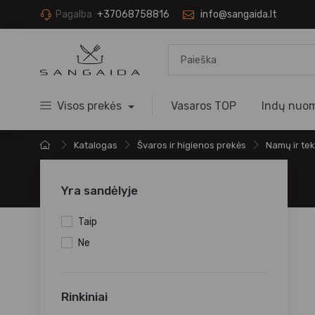
Pagalba
+37068758816
info@sangaida.lt
Visos prekės
Vasaros TOP
Indų nuo
Katalogas
Švaros ir higienos prekės
Namų ir tek
Yra sandėlyje
Taip
Ne
Rinkiniai