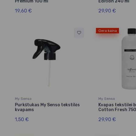
Premium 100 ml
Edition 240 ml
19,60 €
29,90 €
Gera kaina
My Senso
My Senso
Purkštukas My Senso tekstilės
Kvapas tekstilei b
kvapams
Cotton Fresh 750
1,50 €
29,90 €