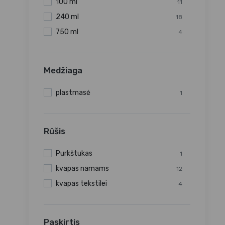
100 ml
11
240 ml
18
750 ml
4
Medžiaga
plastmasė
1
Rūšis
Purkštukas
1
kvapas namams
12
kvapas tekstilei
4
Paskirtis