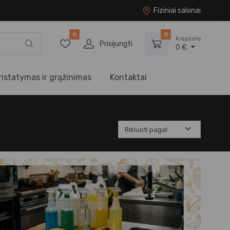
Fiziniai salonai
0
0
Krepšelis
Prisijungti
0 €
ristatymas ir grąžinimas
Kontaktai