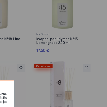
My Senso
as N°18 Lino
Kvapas-papildymas N°15
Lemongrass 240 ml
17,50 €
Gera kaina
ukus.
ėsite
cijos