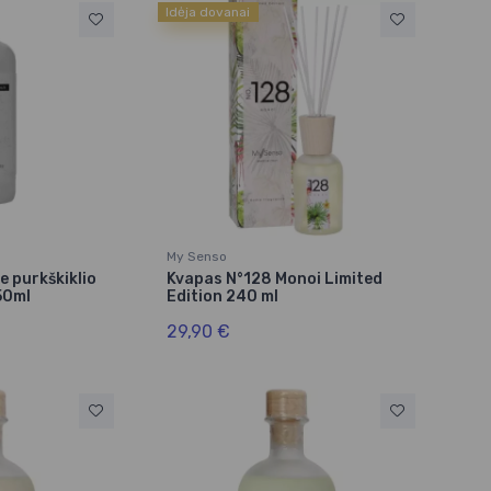
Idėja dovanai
My Senso
e purkškiklio
Kvapas N°128 Monoi Limited
50ml
Edition 240 ml
29,90 €