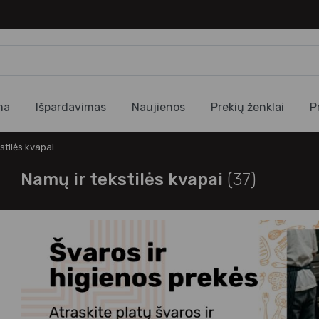
ma
Išpardavimas
Naujienos
Prekių ženklai
P
stilės kvapai
Namų ir tekstilės kvapai
(37)