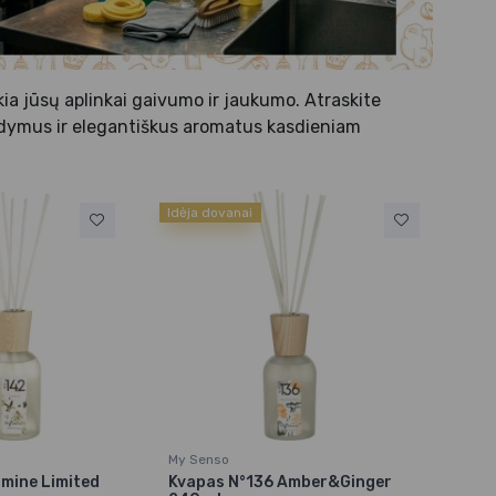
ikia jūsų aplinkai gaivumo ir jaukumo. Atraskite
ldymus ir elegantiškus aromatus kasdieniam
Idėja dovanai
My Senso
mine Limited
Kvapas N°136 Amber&Ginger