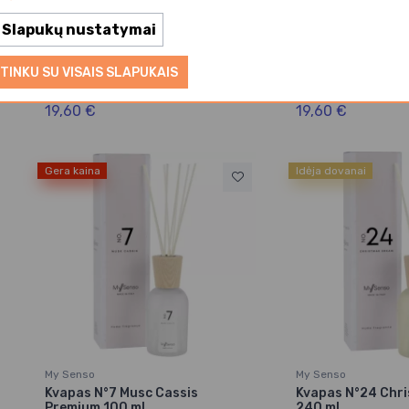
Slapukų nustatymai
My Senso
My Senso
Kvapas N°27 Orange Premium
Kvapas N°11 Orch
TINKU SU VISAIS SLAPUKAIS
100 ml
100 ml
19,60 €
19,60 €
Gera kaina
Idėja dovanai
My Senso
My Senso
Kvapas N°7 Musc Cassis
Kvapas N°24 Chr
Premium 100 ml
240 ml