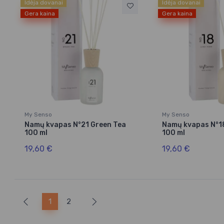
Idėja dovanai
Idėja dovanai
Gera kaina
Gera kaina
My Senso
My Senso
Namų kvapas N°21 Green Tea
Namų kvapas N°1
100 ml
100 ml
19,60 €
19,60 €
1
2