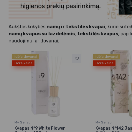
Aukštos kokybės
namų ir tekstilės kvapai
, kurie sute
namų kvapus su lazdelėmis
,
tekstilės kvapus
, papi
naudojimui ar dovanai.
Idėja dovanai
Idėja dovanai
Gera kaina
Gera kaina
My Senso
My Senso
Kvapas N°9 White Flower
Kvapas N°142 Jas