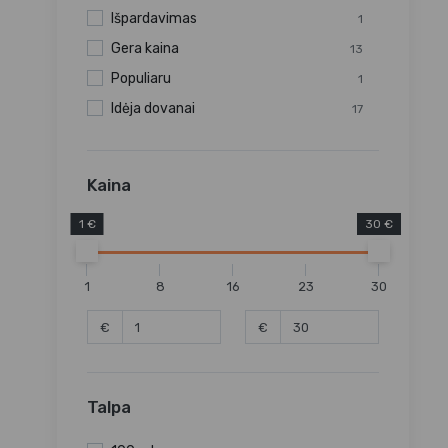
Išpardavimas
1
Gera kaina
13
Populiaru
1
Idėja dovanai
17
Kaina
1 €
30 €
1
8
16
23
30
€
€
Talpa