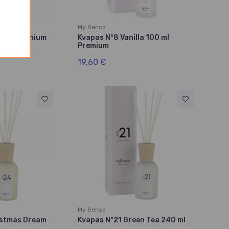
My Senso
idea Premium
Kvapas N°8 Vanilla 100 ml
Premium
19,60 €
My Senso
istmas Dream
Kvapas N°21 Green Tea 240 ml