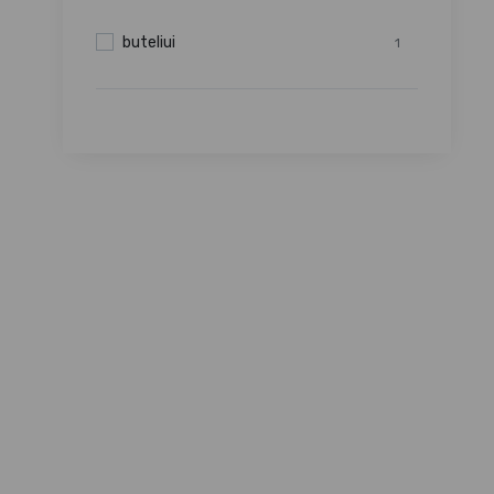
buteliui
1