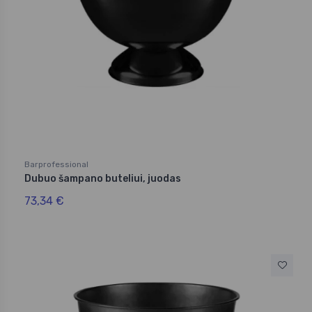
Barprofessional
Dubuo šampano buteliui, juodas
73,34 €