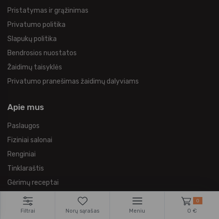
Pristatymas ir grąžinimas
Privatumo politika
Slapukų politika
Bendrosios nuostatos
Žaidimų taisyklės
Privatumo pranešimas žaidimų dalyviams
Apie mus
Paslaugos
Fiziniai salonai
Renginiai
Tinklaraštis
Gėrimų receptai
Prekių ženklai
0
Sertifikatas prekiauti ekologiškomis prekėmis
Filtrai
Norų sąrašas
Meniu
0 €