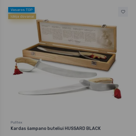
Vasaros TOP
Idėja dovanai
Pulltex
Kardas šampano buteliui HUSSARD BLACK