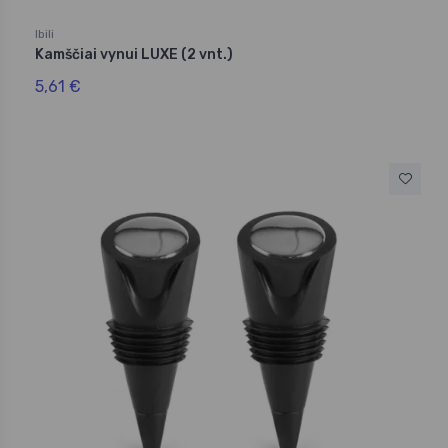
Ibili
Kamščiai vynui LUXE (2 vnt.)
5,61 €