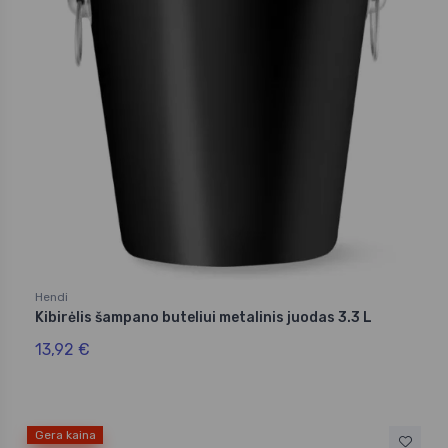
Hendi
Kibirėlis šampano buteliui metalinis juodas 3.3 L
13,92 €
Gera kaina