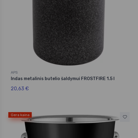
APS
Indas metalinis butelio šaldymui FROSTFIRE 1.5 l
20,63 €
Gera kaina