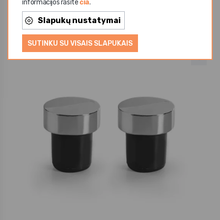
informacijos rasite
čia
.
26,62 €
Slapukų nustatymai
SUTINKU SU VISAIS SLAPUKAIS