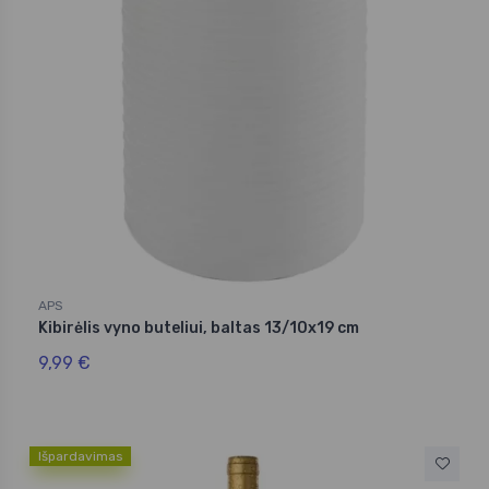
APS
Kibirėlis vyno buteliui, baltas 13/10x19 cm
9,99 €
Išpardavimas