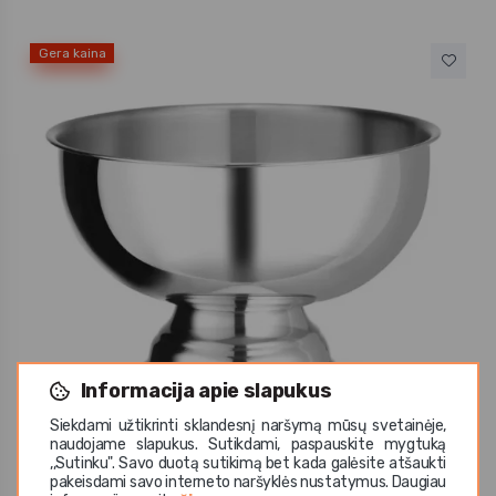
Gera kaina
Informacija apie slapukus
Siekdami užtikrinti sklandesnį naršymą mūsų svetainėje,
naudojame slapukus. Sutikdami, paspauskite mygtuką
,,Sutinku". Savo duotą sutikimą bet kada galėsite atšaukti
Hendi
pakeisdami savo interneto naršyklės nustatymus. Daugiau
Indas šampano buteliui metalinis su kojele 9.5 L