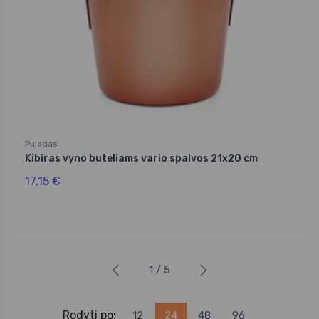
Pujadas
Kibiras vyno buteliams vario spalvos 21x20 cm
17,15 €
1 / 5
Rodyti po:
12
24
48
96