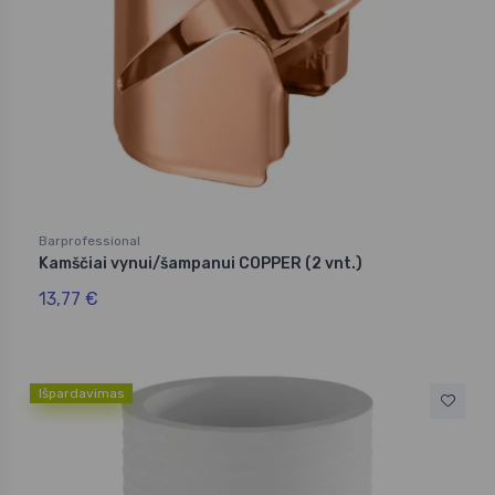
Barprofessional
Kamščiai vynui/šampanui COPPER (2 vnt.)
13,77 €
Išpardavimas