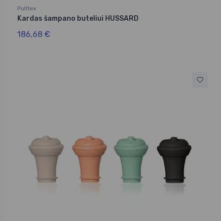
Pulltex
Kardas šampano buteliui HUSSARD
186,68 €