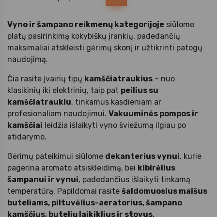
Vyno ir šampano reikmenų kategorijoje
siūlome
platų pasirinkimą kokybiškų įrankių, padedančių
maksimaliai atskleisti gėrimų skonį ir užtikrinti patogų
naudojimą.
Čia rasite įvairių tipų
kamščiatraukius
– nuo
klasikinių iki elektrinių, taip pat
peilius su
kamščiatraukiu
, tinkamus kasdieniam ar
profesionaliam naudojimui.
Vakuuminės pompos ir
kamščiai
leidžia išlaikyti vyno šviežumą ilgiau po
atidarymo.
Gėrimų pateikimui siūlome
dekanterius vynui
, kurie
pagerina aromato atsiskleidimą, bei
kibirėlius
šampanui ir vynui
, padedančius išlaikyti tinkamą
temperatūrą. Papildomai rasite
šaldomuosius maišus
buteliams, piltuvėlius-aeratorius, šampano
kamščius, butelių laikiklius ir stovus
.