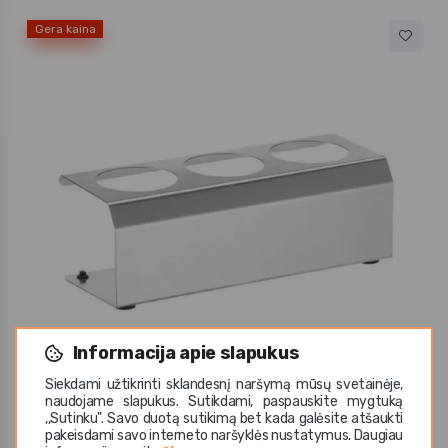
Gera kaina
Informacija apie slapukus
Siekdami užtikrinti sklandesnį naršymą mūsų svetainėje,
naudojame slapukus. Sutikdami, paspauskite mygtuką
Hendi
,,Sutinku". Savo duotą sutikimą bet kada galėsite atšaukti
Stovas padažams 22.9x9x7.8 cm 3 skylių
pakeisdami savo interneto naršyklės nustatymus. Daugiau