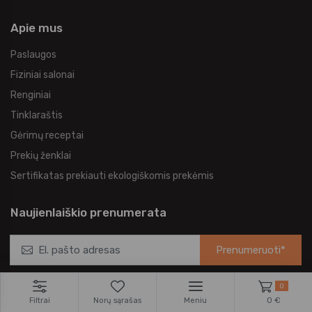
Apie mus
Paslaugos
Fiziniai salonai
Renginiai
Tinklaraštis
Gėrimų receptai
Prekių ženklai
Sertifikatas prekiauti ekologiškomis prekėmis
Naujienlaiškio prenumerata
Prenumeruoti*
*Užsisakykite mūsų naujienlaiškį ir pirmieji gaukite naujausius
0
pasiūlymus bei akcijas tiesiai į el. pašto dėžutę.
Filtrai
Norų sąrašas
Meniu
0 €