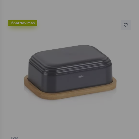
Išpardavimas
Kela