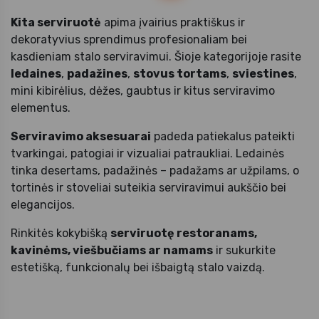
Kita serviruotė
apima įvairius praktiškus ir
dekoratyvius sprendimus profesionaliam bei
kasdieniam stalo serviravimui. Šioje kategorijoje rasite
ledaines
,
padažines
,
stovus tortams
,
sviestines
,
mini kibirėlius, dėžes, gaubtus ir kitus serviravimo
elementus.
Serviravimo aksesuarai
padeda patiekalus pateikti
tvarkingai, patogiai ir vizualiai patraukliai. Ledainės
tinka desertams, padažinės – padažams ar užpilams, o
tortinės ir stoveliai suteikia serviravimui aukščio bei
elegancijos.
Rinkitės kokybišką
serviruotę restoranams,
kavinėms, viešbučiams ar namams
ir sukurkite
estetišką, funkcionalų bei išbaigtą stalo vaizdą.