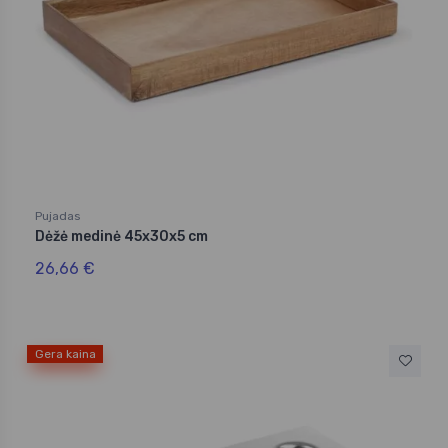
Pujadas
Dėžė medinė 45x30x5 cm
26,66 €
Gera kaina