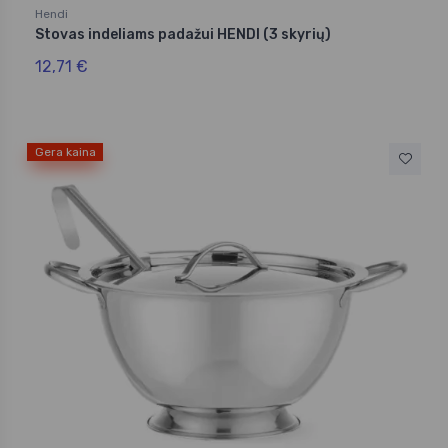
Hendi
Stovas indeliams padažui HENDI (3 skyrių)
12,71 €
Gera kaina