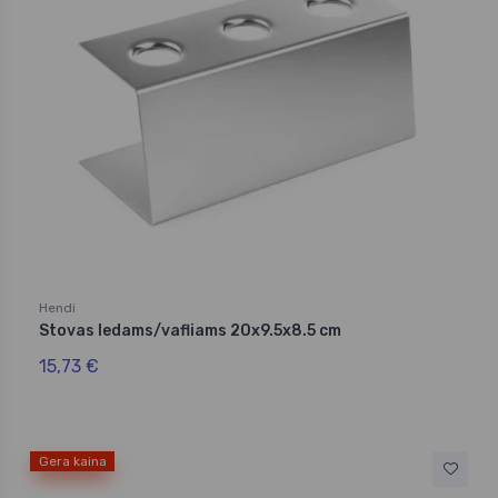
Hendi
Stovas ledams/vafliams 20x9.5x8.5 cm
15,73 €
Gera kaina