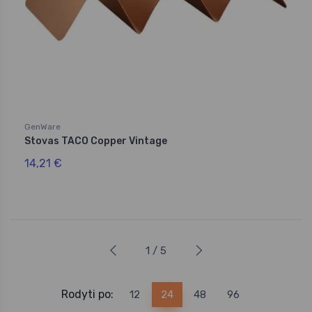
GenWare
Stovas TACO Copper Vintage
14,21 €
1 / 5
Rodyti po:
12
24
48
96