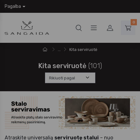
Pagalba
0
...
Kita serviruotė
Kita serviruotė
(101)
Atraskite universalią
serviruotę stalui
– nuo