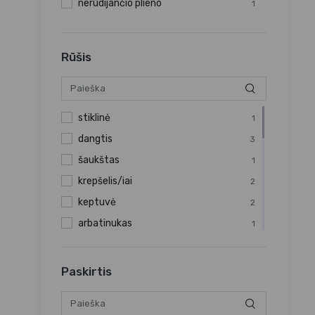
nerūdijančio plieno
1
Rūšis
stiklinė
1
dangtis
3
šaukštas
1
krepšelis/iai
2
keptuvė
2
arbatinukas
1
stovas/stovelis
1
žnyplės
1
Paskirtis
mentelė
2
kavinukas
1