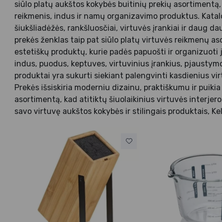
siūlo platų aukštos kokybės buitinių prekių asortimentą,
reikmenis, indus ir namų organizavimo produktus. Katalog
šiukšliadėžės, rankšluosčiai, virtuvės įrankiai ir daug 
prekės ženklas taip pat siūlo platų virtuvės reikmenų aso
estetiškų produktų, kurie padės papuošti ir organizuoti
indus, puodus, keptuves, virtuvinius įrankius, pjaustymo 
produktai yra sukurti siekiant palengvinti kasdienius vi
Prekės išsiskiria moderniu dizainu, praktiškumu ir puik
asortimentą, kad atitiktų šiuolaikinius virtuvės interjer
savo virtuvę aukštos kokybės ir stilingais produktais, Ke