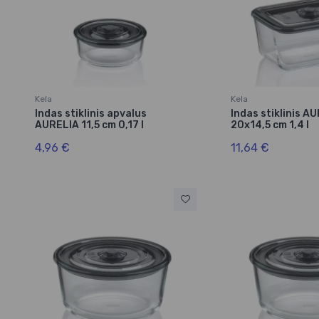
Kela
Kela
Indas stiklinis apvalus
Indas stiklinis A
AURELIA 11,5 cm 0,17 l
20x14,5 cm 1,4 l
4,96 €
11,64 €