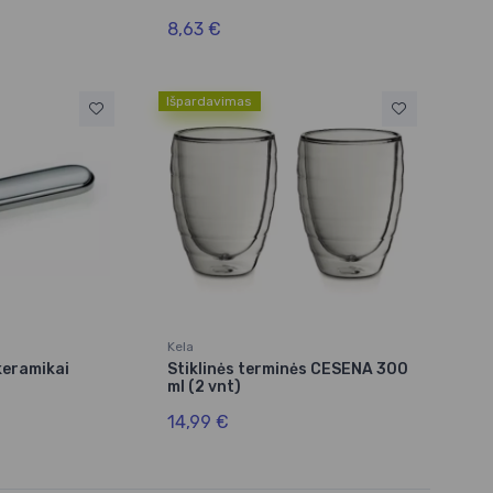
8,63 €
Išpardavimas
Kela
 keramikai
Stiklinės terminės CESENA 300
ml (2 vnt)
14,99 €