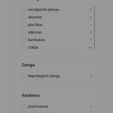
nerūdijantis plienas
3
aliuminis
2
plastikas
1
silikonas
3
bambukas
1
stiklas
18
Danga
Neprideganti danga
1
Rankena
plastmasinė
1