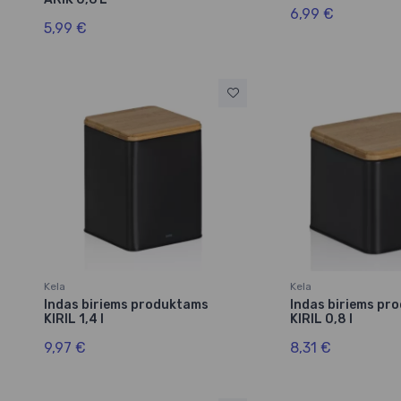
6,99 €
5,99 €
Kela
Kela
Indas biriems produktams
Indas biriems pr
KIRIL 1,4 l
KIRIL 0,8 l
9,97 €
8,31 €