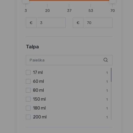
3
20
37
53
70
€
€
Talpa
17 ml
1
60 ml
1
80 ml
1
150 ml
1
180 ml
1
200 ml
1
250 ml
1