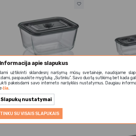
Informacija apie slapukus
Kela
Kela
dami užtikrinti sklandesnį naršymą mūsų svetainėje, naudojame slap
Indas stiklinis AURELIA 24x18
Indas stiklinis A
kdami, paspauskite mygtuką ,,Sutinku". Savo duotą sutikimą bet kada gal
cm 2,5 l
cm 0,4 l
ukti pakeisdami savo interneto naršyklės nustatymus. Daugiau informa
te
čia
.
16,67 €
5,81 €
Slapukų nustatymai
TINKU SU VISAIS SLAPUKAIS