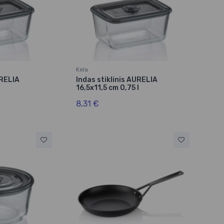
Kela
URELIA
Indas stiklinis AURELIA
16,5x11,5 cm 0,75 l
8,31 €