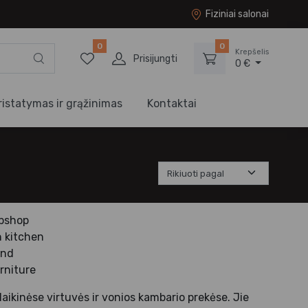
Fiziniai salonai
0
0
Krepšelis
Prisijungti
0 €
ristatymas ir grąžinimas
Kontaktai
olaikinėse virtuvės ir vonios kambario prekėse. Jie