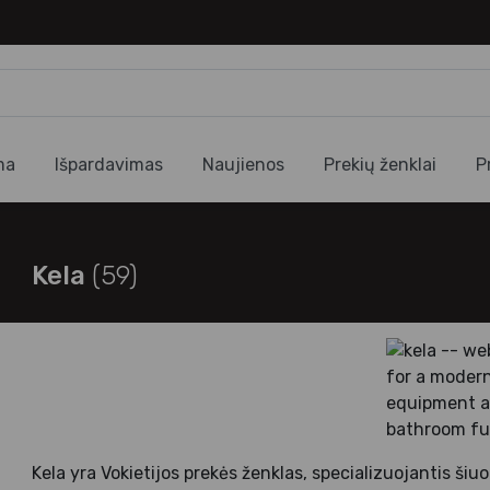
ma
Išpardavimas
Naujienos
Prekių ženklai
P
Kela
(59)
Kela yra Vokietijos prekės ženklas, specializuojantis šiu