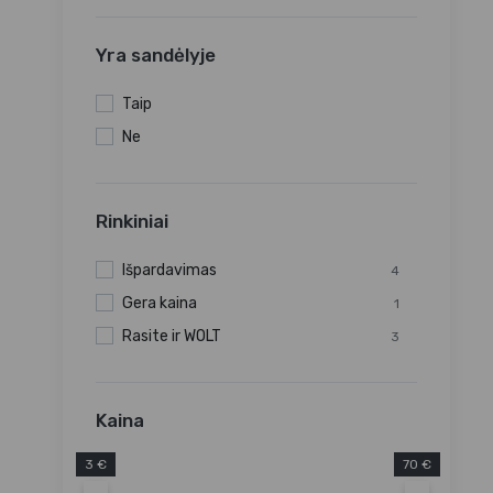
Yra sandėlyje
Taip
Ne
Rinkiniai
Išpardavimas
4
Gera kaina
1
Rasite ir WOLT
3
Kaina
3 €
70 €