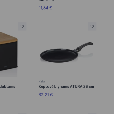
11,64 €
Kela
oduktams
Keptuvė blynams ATURA 28 cm
32,21 €