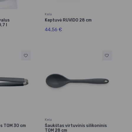
Kela
valus
Keptuvė RUVIDO 28 cm
,7 l
44,56 €
Kela
nės TOM 30 cm
Šaukštas virtuvinis silikoninis
TOM 28 cm