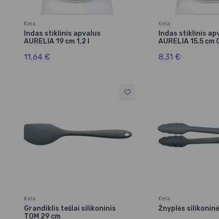
Kela
Kela
Indas stiklinis apvalus
Indas stiklinis ap
AURELIA 19 cm 1,2 l
AURELIA 15,5 cm 0
11,64 €
8,31 €
Kela
Kela
Grandiklis tešlai silikoninis
Žnyplės silikoni
TOM 29 cm