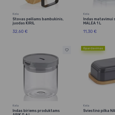
Kela
Kela
Stovas peiliams bambukinis,
Indas matavimui s
juodas KIRIL
MALEA 1 L
32,60 €
11,30 €
Išpardavimas
Kela
Kela
Indas biriems produktams
Sviestinė pilka 
ARIK 0,6 L