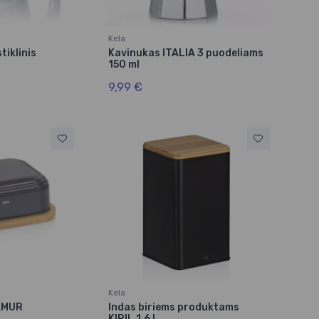
Kela
tiklinis
Kavinukas ITALIA 3 puodeliams
150 ml
9,99 €
Kela
NAMUR
Indas biriems produktams
KIRIL 1,6 l