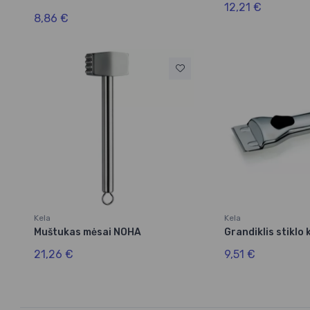
12,21 €
8,86 €
Kela
Kela
Muštukas mėsai NOHA
Grandiklis stiklo
21,26 €
9,51 €