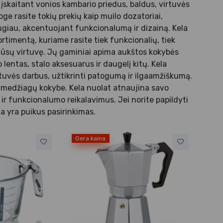
 įskaitant vonios kambario priedus, baldus, virtuvės
e rasite tokių prekių kaip muilo dozatoriai,
daugiau, akcentuojant funkcionalumą ir dizainą. Kela
rtimentą, kuriame rasite tiek funkcionalių, tiek
 jūsų virtuvę. Jų gaminiai apima aukštos kokybės
lentas, stalo aksesuarus ir daugelį kitų. Kela
rtuvės darbus, užtikrinti patogumą ir ilgaamžiškumą.
ia medžiagų kokybe. Kela nuolat atnaujina savo
o ir funkcionalumo reikalavimus. Jei norite papildyti
la yra puikus pasirinkimas.
Gera kaina