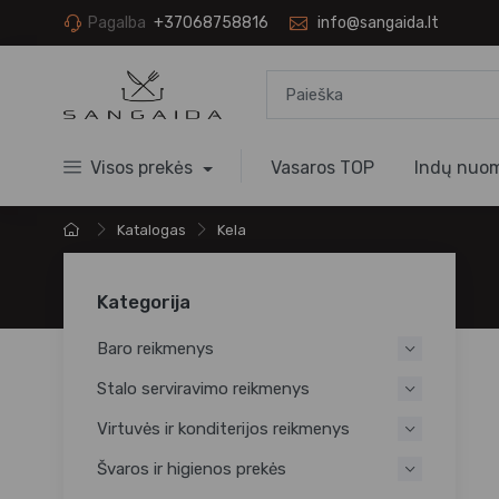
Pagalba
+37068758816
info@sangaida.lt
Visos prekės
Vasaros TOP
Indų nuo
Katalogas
Kela
Kategorija
Baro reikmenys
Stalo serviravimo reikmenys
Virtuvės ir konditerijos reikmenys
Švaros ir higienos prekės