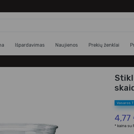
ma
Išpardavimas
Naujienos
Prekių ženklai
P
Stik
skai
Vasaros 
4,77
* kaina su