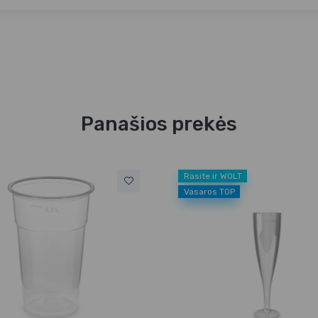
Panašios prekės
Rasite ir WOLT
Vasaros TOP