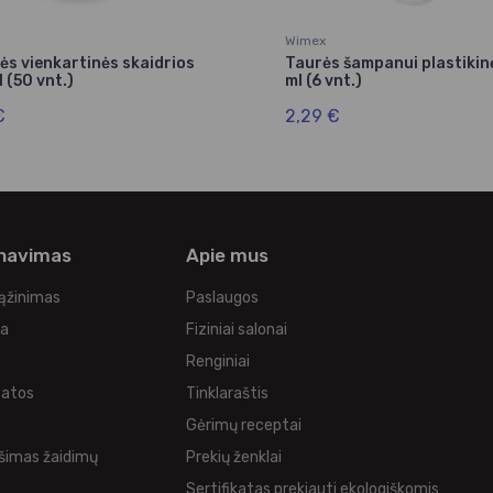
Wimex
nės vienkartinės skaidrios
Taurės šampanui plastikin
 (50 vnt.)
ml (6 vnt.)
€
2,29 €
rnavimas
Apie mus
rąžinimas
Paslaugos
ka
Fiziniai salonai
Renginiai
tatos
Tinklaraštis
s
Gėrimų receptai
šimas žaidimų
Prekių ženklai
Sertifikatas prekiauti ekologiškomis