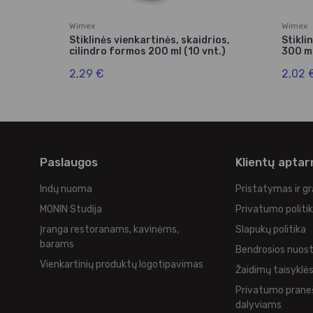
Wimex
Wimex
ios
Stiklinės vienkartinės, skaidrios,
Stikli
cilindro formos 200 ml (10 vnt.)
300 ml
2,29 €
2,02 
Paslaugos
Klientų apta
Indų nuoma
Pristatymas ir g
MONIN Studija
Privatumo politi
Įranga restoranams, kavinėms,
Slapukų politika
barams
Bendrosios nuos
Vienkartinių produktų logotipavimas
Žaidimų taisyklė
Privatumo prane
dalyviams