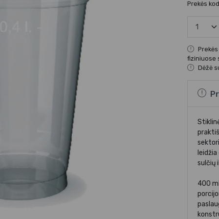
Prekės ko
Prekės
fiziniuose
Dėžė su
Pr
Stiklin
prakti
sektor
leidžia
sulčių 
400 ml
porcijo
paslau
konstr