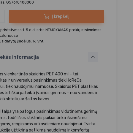
das: G57610400000
Į krepšelį
 pristatymas 1-5 d.d. arba NEMOKAMAS prekių atsiėmimas
 salonuose
sidarytų įsidėjus: 16 vnt.
ekės informacija
ės vienkartinės skaidrios PET 400 ml – tai
škas ir universalus pasirinkimas tiek HoReCa
iui, tiek naudojimui namuose. Skaidrus PET plastikas
 estetiškai pateikti įvairius gėrimus – nuo vandens ir
iki kokteilių ar šaltos kavos.
 talpa yra patogus pasirinkimas vidutinėms gėrimų
ms, todėl šios stiklinės puikiai tinka išsinešimo
goms, renginiams ar kasdieniam naudojimui. Tvirta
ukcija užtikrina patikimą naudojimą ir komfortą