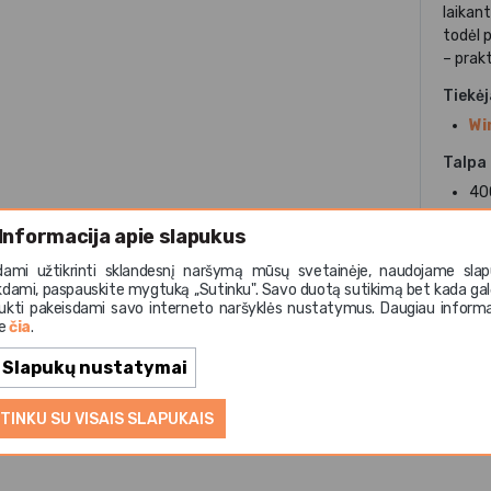
laikan
todėl 
– prak
Tiekė
Wi
Talpa
40
Skers
Informacija apie slapukus
9,
dami užtikrinti sklandesnį naršymą mūsų svetainėje, naudojame slap
kdami, paspauskite mygtuką ,,Sutinku". Savo duotą sutikimą bet kada gal
Medži
ukti pakeisdami savo interneto naršyklės nustatymus. Daugiau informa
pla
te
čia
.
Paskir
Slapukų nustatymai
ma
TINKU SU VISAIS SLAPUKAIS