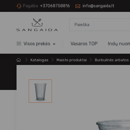
Pagalba
+37068758816
info@sangaida.lt
Visos prekės
Vasaros TOP
Indų nuo
Katalogas
Maisto produktai
Burbulinės arbatos