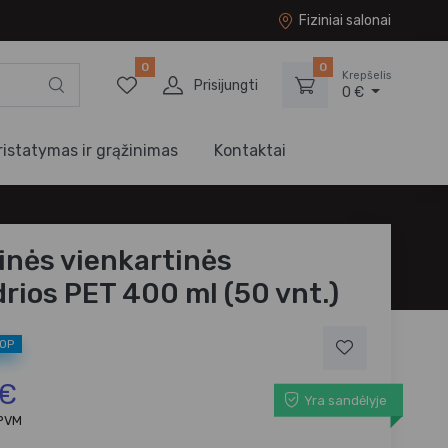
Fiziniai salonai
0
0
Krepšelis
Prisijungti
0 €
ristatymas ir grąžinimas
Kontaktai
linės vienkartinės
drios PET 400 ml (50 vnt.)
TOP
 €
Yra sandėlyje
 PVM