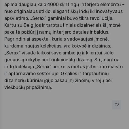
apima daugiau kaip 4000 skirtingų interjero elementų –
nuo originalaus stiklo, elegantiškų indų iki inovatyvaus
apšvietimo. „Serax“ gaminiai buvo tikra revoliucija.
Kartu su Belgijos ir tarptautiniais dizaineriais ši įmonė
pakeitė požiūrį į namų interjero detales ir baldus.
Pagrindiniai aspektai, kuriais vadovaujasi įmonė,
kurdama naujas kolekcijas, yra kokybė ir dizainas.
„Serax“ visada laikosi savo ambicijų ir klientui siūlo
geriausią kokybę bei funkcionalų dizainą. Su įmantria
indų kolekcija „Serax“ per kelis metus įsitvirtino maisto
ir aptarnavimo sektoriuje. O šalies ir tarptautinių
dizainerių kūriniai įgijo pasaulinį žinomų virėjų bei
viešbučių pripažinimą.