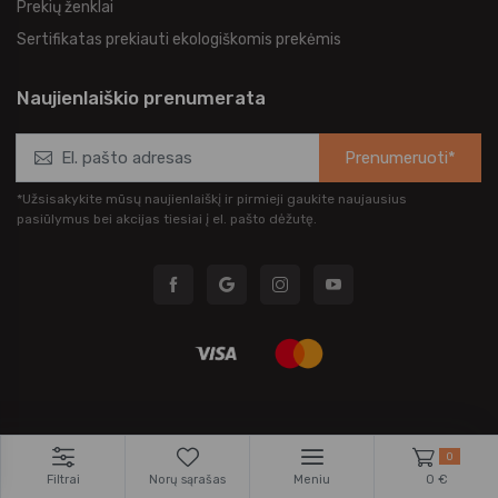
Prekių ženklai
Sertifikatas prekiauti ekologiškomis prekėmis
Naujienlaiškio prenumerata
Prenumeruoti*
*Užsisakykite mūsų naujienlaiškį ir pirmieji gaukite naujausius
pasiūlymus bei akcijas tiesiai į el. pašto dėžutę.
0
UAB “Sangaida” © 2026.
Filtrai
Norų sąrašas
Meniu
0 €