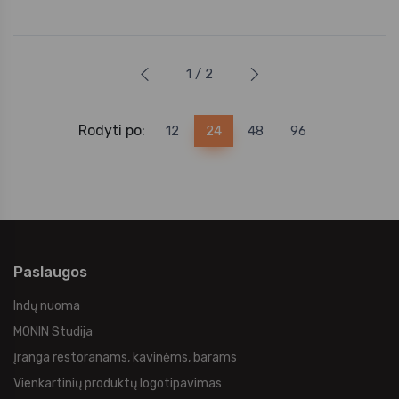
1 / 2
Rodyti po:
12
24
48
96
Paslaugos
Indų nuoma
MONIN Studija
Įranga restoranams, kavinėms, barams
Vienkartinių produktų logotipavimas