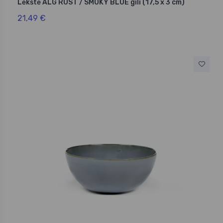
Lėkštė ALG RUST / SMOKY BLUE gili (17,5 x 3 cm)
21,49 €