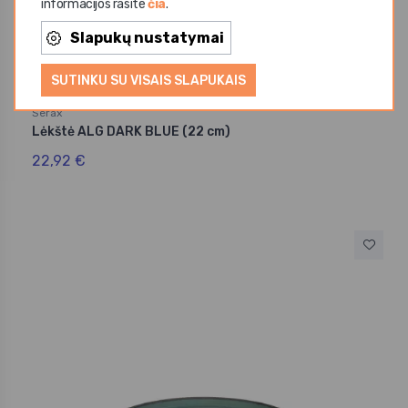
informacijos rasite
čia
.
Slapukų nustatymai
SUTINKU SU VISAIS SLAPUKAIS
Serax
Lėkštė ALG DARK BLUE (22 cm)
22,92 €