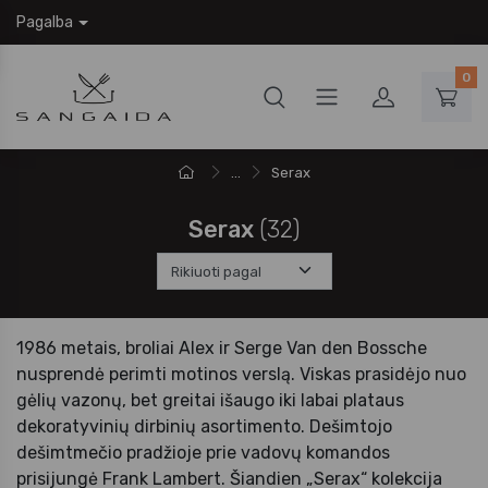
Pagalba
0
...
Serax
Serax
(32)
1986 metais, broliai Alex ir Serge Van den Bossche
nusprendė perimti motinos verslą. Viskas prasidėjo nuo
gėlių vazonų, bet greitai išaugo iki labai plataus
dekoratyvinių dirbinių asortimento. Dešimtojo
dešimtmečio pradžioje prie vadovų komandos
prisijungė Frank Lambert. Šiandien „Serax“ kolekcija