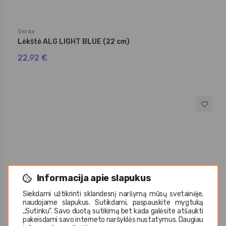
Serax
Lėkštė ALG LIGHT BLUE (22 cm)
22,92 €
Informacija apie slapukus
Siekdami užtikrinti sklandesnį naršymą mūsų svetainėje,
naudojame slapukus. Sutikdami, paspauskite mygtuką
,,Sutinku". Savo duotą sutikimą bet kada galėsite atšaukti
pakeisdami savo interneto naršyklės nustatymus. Daugiau