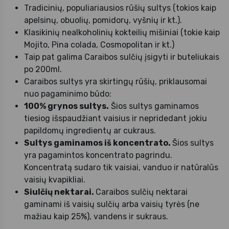
Tradicinių, populiariausios rūšių sultys (tokios kaip
apelsinų, obuolių, pomidorų, vyšnių ir kt.).
Klasikinių nealkoholinių kokteilių mišiniai (tokie kaip
Mojito, Pina colada, Cosmopolitan ir kt.)
Taip pat galima Caraibos sulčių įsigyti ir buteliukais
po 200ml.
Caraibos sultys yra skirtingų rūšių, priklausomai
nuo pagaminimo būdo:
100% grynos sultys.
Šios sultys gaminamos
tiesiog išspaudžiant vaisius ir nepridedant jokiu
papildomų ingredientų ar cukraus.
Sultys gaminamos iš koncentrato.
Šios sultys
yra pagamintos koncentrato pagrindu.
Koncentratą sudaro tik vaisiai, vanduo ir natūralūs
vaisių kvapikliai.
Siulčių nektarai.
Caraibos sulčių nektarai
gaminami iš vaisių sulčių arba vaisių tyrės (ne
mažiau kaip 25%), vandens ir sukraus.