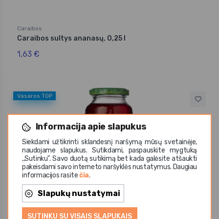
Caraibos
Caraibos sultys ananasų, 0,25 l
1,63 €
Vasaros TOP
Informacija apie slapukus
Siekdami užtikrinti sklandesnį naršymą mūsų svetainėje,
naudojame slapukus. Sutikdami, paspauskite mygtuką
,,Sutinku". Savo duotą sutikimą bet kada galėsite atšaukti
pakeisdami savo interneto naršyklės nustatymus. Daugiau
informacijos rasite
čia
.
Slapukų nustatymai
SUTINKU SU VISAIS SLAPUKAIS