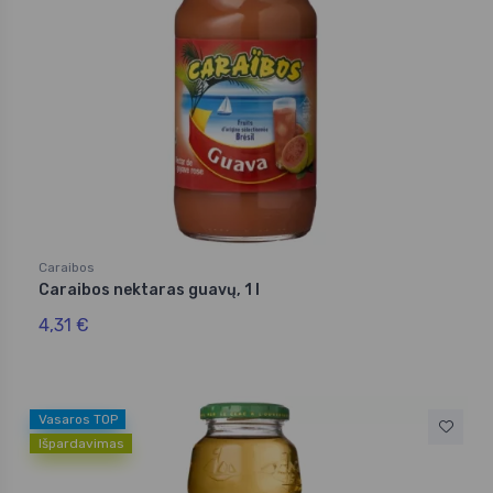
Caraibos
Caraibos nektaras guavų, 1 l
4,31 €
Vasaros TOP
Išpardavimas