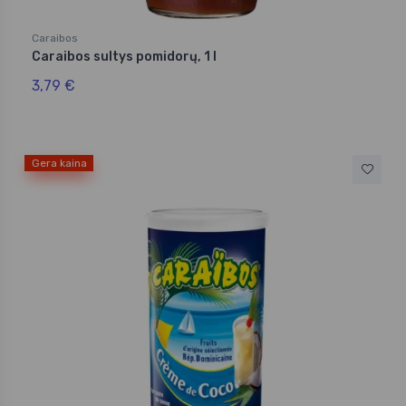
Caraibos
Caraibos sultys pomidorų, 1 l
3,79 €
Gera kaina