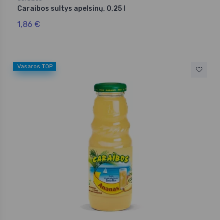
Caraibos sultys apelsinų, 0,25 l
1,86 €
Vasaros TOP