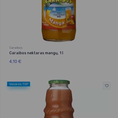
Caraibos
Caraibos nektaras mangų, 1 l
4,10 €
Vasaros TOP