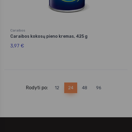
Caraibos
Caraibos kokosų pieno kremas, 425 g
3,97 €
Rodyti po:
12
24
48
96