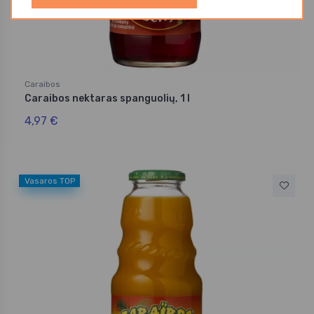
Caraibos
Caraibos nektaras spanguolių, 1 l
4,97 €
Vasaros TOP