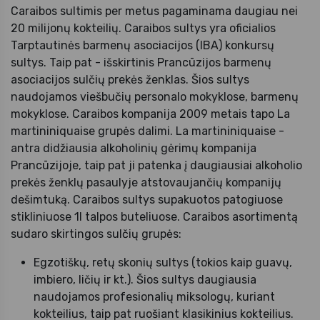
Caraibos sultimis per metus pagaminama daugiau nei
20 milijonų kokteilių. Caraibos sultys yra oficialios
Tarptautinės barmenų asociacijos (IBA) konkursų
sultys. Taip pat - išskirtinis Prancūzijos barmenų
asociacijos sulčių prekės ženklas. Šios sultys
naudojamos viešbučių personalo mokyklose, barmenų
mokyklose. Caraibos kompanija 2009 metais tapo La
martininiquaise grupės dalimi. La martininiquaise -
antra didžiausia alkoholinių gėrimų kompanija
Prancūzijoje, taip pat ji patenka į daugiausiai alkoholio
prekės ženklų pasaulyje atstovaujančių kompanijų
dešimtuką. Caraibos sultys supakuotos patogiuose
stikliniuose 1l talpos buteliuose. Caraibos asortimentą
sudaro skirtingos sulčių grupės:
Egzotiškų, retų skonių sultys (tokios kaip guavų,
imbiero, ličių ir kt.). Šios sultys daugiausia
naudojamos profesionalių miksologų, kuriant
kokteilius, taip pat ruošiant klasikinius kokteilius.