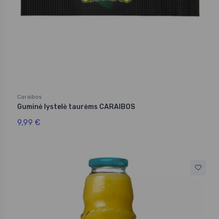
Caraibos
Guminė lystelė taurėms CARAIBOS
9,99 €