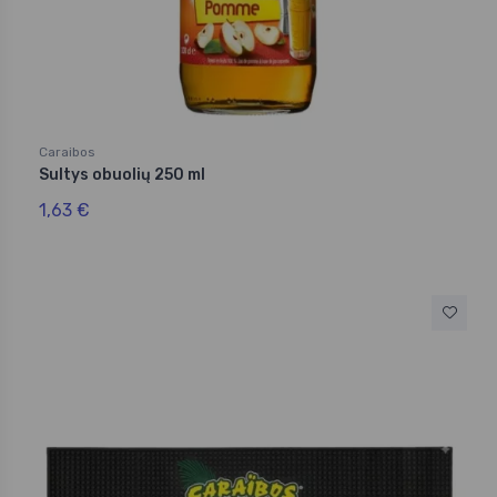
Caraibos
Sultys obuolių 250 ml
1,63 €