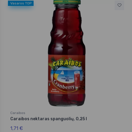
Vasaros TOP
Caraibos
Caraibos nektaras spanguolių, 0,25 l
1,71 €