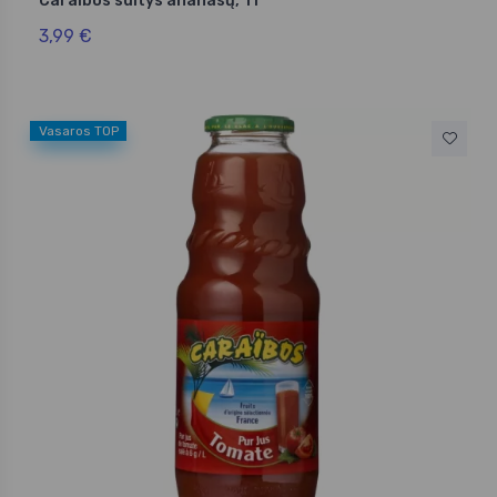
Caraibos sultys ananasų, 1 l
3,99 €
Vasaros TOP