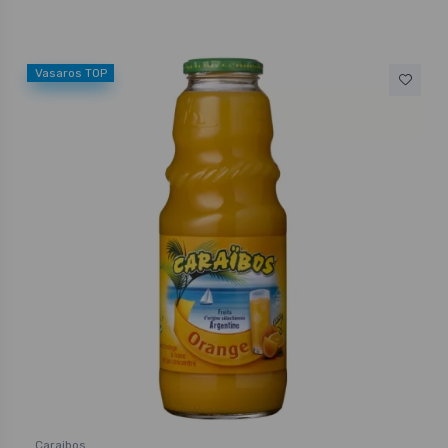
Vasaros TOP
Caraibos