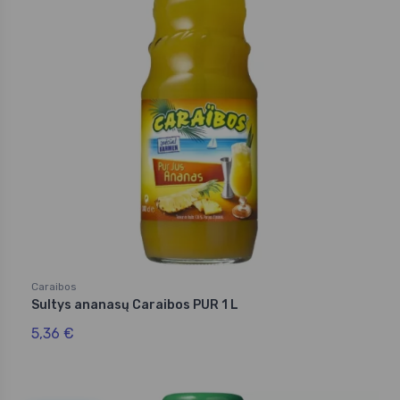
Caraibos
Sultys ananasų Caraibos PUR 1 L
5,36 €