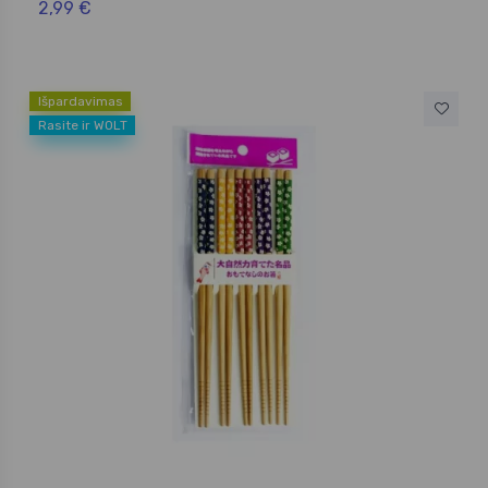
2,99 €
Išpardavimas
Rasite ir WOLT