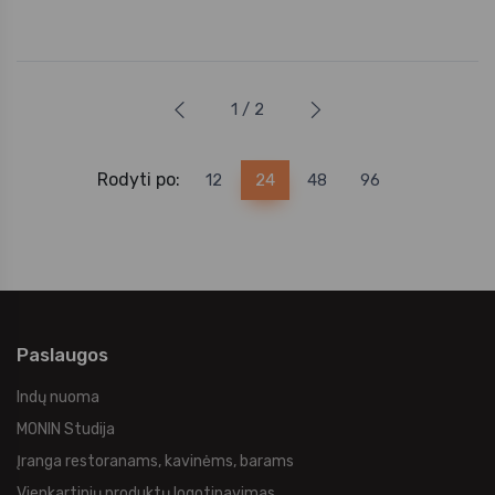
1 / 2
Rodyti po:
12
24
48
96
Paslaugos
Indų nuoma
MONIN Studija
Įranga restoranams, kavinėms, barams
Vienkartinių produktų logotipavimas