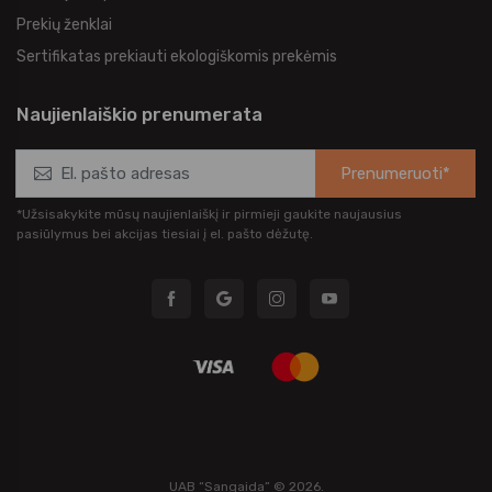
Prekių ženklai
Sertifikatas prekiauti ekologiškomis prekėmis
Naujienlaiškio prenumerata
Prenumeruoti*
*Užsisakykite mūsų naujienlaiškį ir pirmieji gaukite naujausius
pasiūlymus bei akcijas tiesiai į el. pašto dėžutę.
UAB “Sangaida” © 2026.