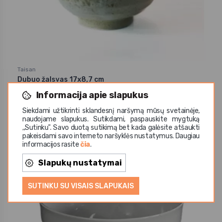
Taisan
Dubuo žalsvas 17x8,7 cm
Informacija apie slapukus
15,48 €
Siekdami užtikrinti sklandesnį naršymą mūsų svetainėje,
naudojame slapukus. Sutikdami, paspauskite mygtuką
,,Sutinku". Savo duotą sutikimą bet kada galėsite atšaukti
pakeisdami savo interneto naršyklės nustatymus. Daugiau
informacijos rasite
čia
.
Slapukų nustatymai
SUTINKU SU VISAIS SLAPUKAIS