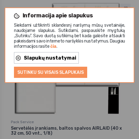
Informacija apie slapukus
Siekdami užtikrinti sklandesnį naršymą mūsų svetainėje,
naudojame slapukus. Sutikdami, paspauskite mygtuką
,,Sutinku". Savo duotą sutikimą bet kada galėsite atšaukti
pakeisdami savo interneto naršyklės nustatymus. Daugiau
informacijos rasite
čia
.
Slapukų nustatymai
SUTINKU SU VISAIS SLAPUKAIS
Pack Service
Servetėlės įrankiams, baltos spalvos AIRLAID (40 x
32 cm, 50 vnt., 1/8)