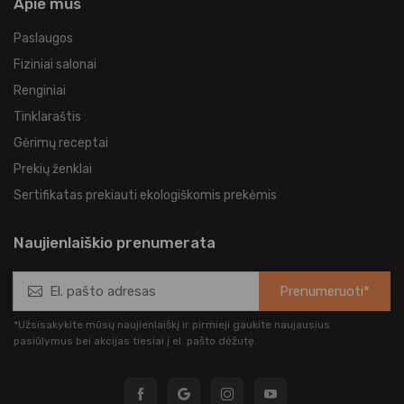
Apie mus
Paslaugos
Fiziniai salonai
Renginiai
Tinklaraštis
Gėrimų receptai
Prekių ženklai
Sertifikatas prekiauti ekologiškomis prekėmis
Naujienlaiškio prenumerata
Prenumeruoti*
*Užsisakykite mūsų naujienlaiškį ir pirmieji gaukite naujausius
pasiūlymus bei akcijas tiesiai į el. pašto dėžutę.