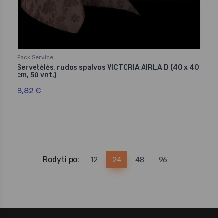
Pack Service
Servetėlės, rudos spalvos VICTORIA AIRLAID (40 x 40
cm, 50 vnt.)
8,82 €
Rodyti po:
12
24
48
96