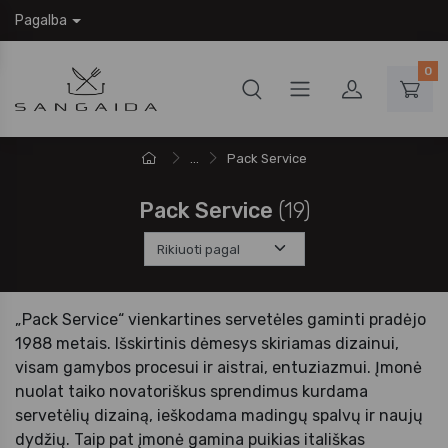
Pagalba
0
...
Pack Service
Pack Service
(19)
„Pack Service“ vienkartines servetėles gaminti pradėjo
1988 metais. Išskirtinis dėmesys skiriamas dizainui,
visam gamybos procesui ir aistrai, entuziazmui. Įmonė
nuolat taiko novatoriškus sprendimus kurdama
servetėlių dizainą, ieškodama madingų spalvų ir naujų
dydžių. Taip pat įmonė gamina puikias itališkas