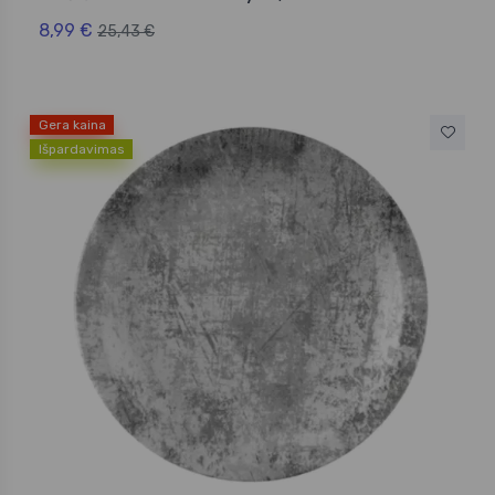
8,99 €
25,43 €
Gera kaina
Išpardavimas