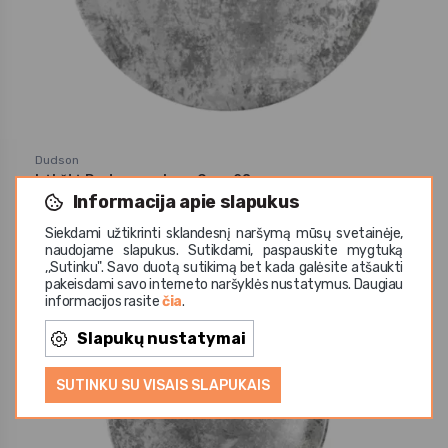
Dudson
Lėkštė Dudson makers Grey 28 cm
Informacija apie slapukus
18,43 €
Siekdami užtikrinti sklandesnį naršymą mūsų svetainėje,
naudojame slapukus. Sutikdami, paspauskite mygtuką
,,Sutinku". Savo duotą sutikimą bet kada galėsite atšaukti
pakeisdami savo interneto naršyklės nustatymus. Daugiau
Išpardavimas
informacijos rasite
čia
.
Slapukų nustatymai
SUTINKU SU VISAIS SLAPUKAIS