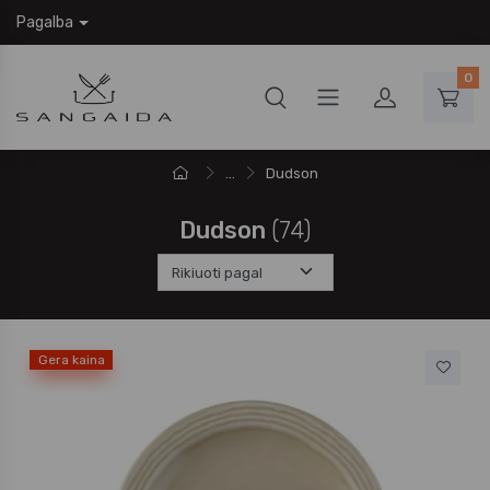
Pagalba
0
...
Dudson
Dudson
(74)
Gera kaina