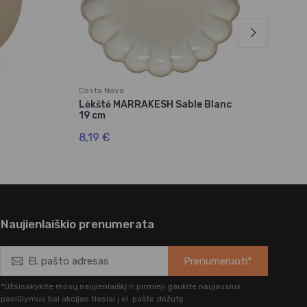
Costa Nova
Puja
Lėkštė MARRAKESH Sable Blanc
Lėkš
19 cm
cm
8,19 €
5,7
Naujienlaiškio prenumerata
Prenumeruoti*
*Užsisakykite mūsų naujienlaiškį ir pirmieji gaukite naujausius
pasiūlymus bei akcijas tiesiai į el. pašto dėžutę.