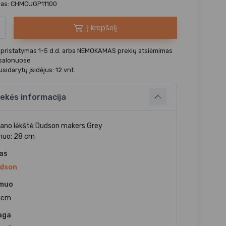
das: CHMCUGP11100
Į krepšelį
 pristatymas 1-5 d.d. arba NEMOKAMAS prekių atsiėmimas
 salonuose
sidarytų įsidėjus: 12 vnt.
ekės informacija
iano lėkštė Dudson makers Grey
muo: 28 cm
jas
dson
muo
 cm
aga