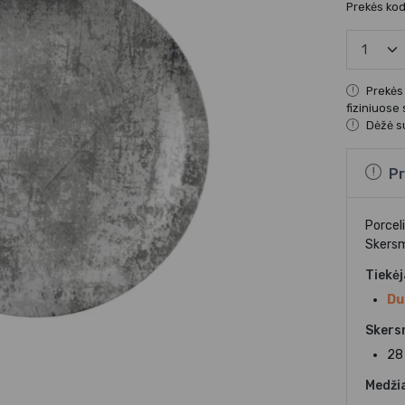
Prekės ko
Prekės
fiziniuose
Dėžė su
Pr
Porcel
Skers
Tiekė
Du
Skers
28
Medži