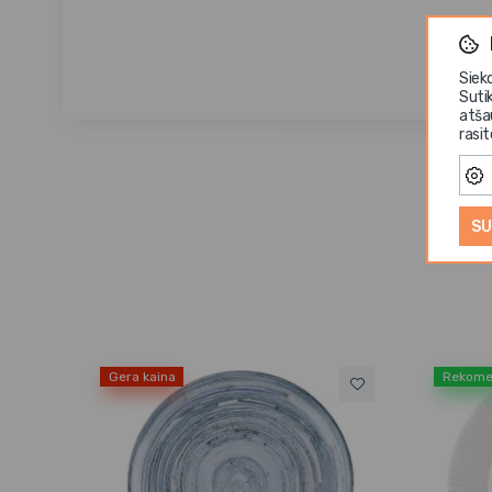
Siek
Suti
atša
rasi
SU
Gera kaina
Rekome