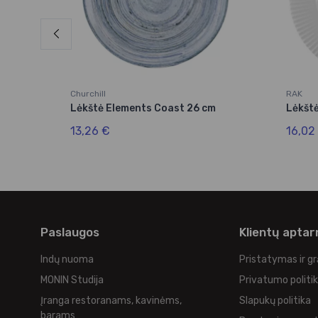
Churchill
RAK
cm
Lėkštė Elements Coast 26 cm
Lėkštė
13,26 €
16,02
Paslaugos
Klientų apta
Indų nuoma
Pristatymas ir g
MONIN Studija
Privatumo politi
Įranga restoranams, kavinėms,
Slapukų politika
barams