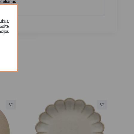
rcelianas
ukus.
ėsite
cijos