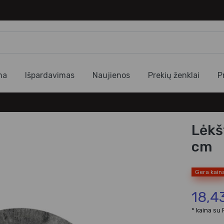
ma
Išpardavimas
Naujienos
Prekių ženklai
P
Lėkš
cm
Gera kain
18,4
* kaina su