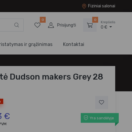
Fiziniai salonai
0
0
Krepšelis
Prisijungti
0 €
ristatymas ir grąžinimas
Kontaktai
tė Dudson makers Grey 28
a
3 €
Yra sandėlyje
 PVM