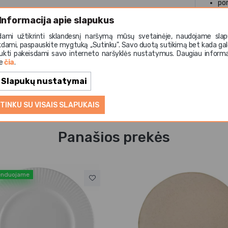
po
Informacija apie slapukus
dami užtikrinti sklandesnį naršymą mūsų svetainėje, naudojame slap
kdami, paspauskite mygtuką ,,Sutinku". Savo duotą sutikimą bet kada gal
ukti pakeisdami savo interneto naršyklės nustatymus. Daugiau informa
te
čia
.
Slapukų nustatymai
TINKU SU VISAIS SLAPUKAIS
Panašios prekės
nduojame