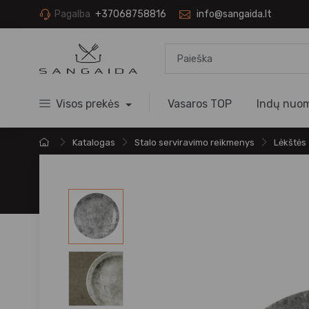
Pagalba
+37068758816
info@sangaida.lt
Visos prekės
Vasaros TOP
Indų nuo
Katalogas
Stalo serviravimo reikmenys
Lėkštės