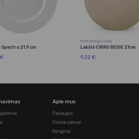
Fine Dining Living
 Spectra 21,9 cm
Lėkštė CIRRO BEIGE 21cm
 €
9,22 €
rnavimas
Apie mus
rąžinimas
Paslaugos
ka
Fiziniai salonai
Renginiai