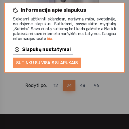
Informacija apie slapukus
Siekdami užtikrinti sklandesnį naršymą mūsų svetainėje,
naudojame slapukus. Sutikdami, paspauskite mygtuką
,,Sutinku". Savo duotą sutikimą bet kada galėsite atšaukti
Rotel
pakeisdami savo interneto naršyklės nustatymus. Daugiau
Sulčiaspaudė JUICE MASTER
informacijos rasite
čia
.
385,39 €
Slapukų nustatymai
SUTINKU SU VISAIS SLAPUKAIS
Rodyti po:
12
24
48
96