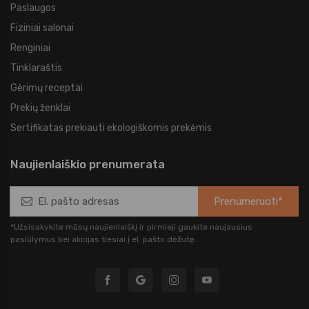
Paslaugos
Fiziniai salonai
Renginiai
Tinklaraštis
Gėrimų receptai
Prekių ženklai
Sertifikatas prekiauti ekologiškomis prekėmis
Naujienlaiškio prenumerata
Prenumeruoti*
*Užsisakykite mūsų naujienlaiškį ir pirmieji gaukite naujausius
pasiūlymus bei akcijas tiesiai į el. pašto dėžutę.