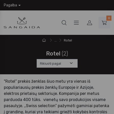
Pagalba
0
...
Rotel
Rotel
(2)
"Rotel“ prekės ženklas šiuo metu yra vienas iš
populiariausių prekės ženklų Europoje ir Azijoje,
elektros prietaisų sektoriuje. Kompanija per metus
parduoda 400 tūks. vienetų savo produkcijos visame
pasaulyje. „Swiss selection” pažymėti gaminiai patenka
į grandinę, kuriai yra teikiami griežti kokybės kontrolės