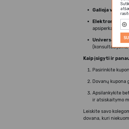
Suti
atša
Galioja visose
rasi
Elektroninis p
apsiperkant.
SU
Universalus p
(konsultacijoms,
Kaip įsigyti ir pana
Pasirinkite kupon
Dovanų kupona gal
Apsilankykite be
ir atsiskaitymo 
Leiskite savo kolego
dovana, kuri niekuom