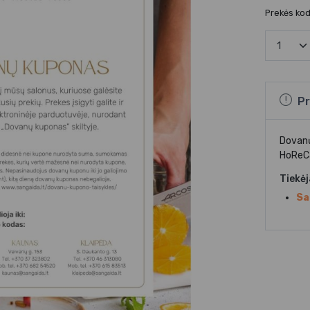
Prekės kod
Pr
Dovanų
HoReCa
Tiekė
Sa