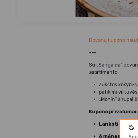
Dovanų kupono naudo
---
Su „Sangaida“ dovanų
asortimento:
aukštos kokybės 
patikimi virtuvės 
„Monin“ sirupai 
Kupono privalumai:
Lanksti vertė
:
6 mėnesių gali
Siek