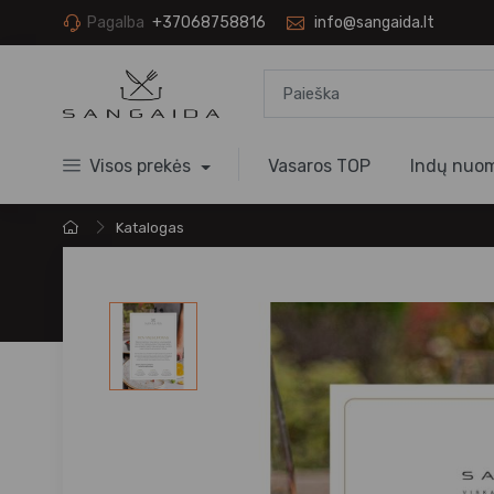
Pagalba
+37068758816
info@sangaida.lt
Visos prekės
Vasaros TOP
Indų nuo
Katalogas