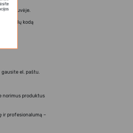
ėsite
cijos
. parduotuvėje.
kti unikalų kodą
ugoms
 gausite el. paštu.
te norimus produktus
ę ir profesionalumą –