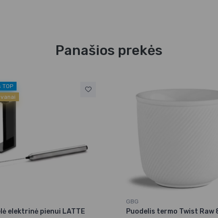
Panašios prekės
s TOP
ovanai
GBG
lė elektrinė pienui LATTE
Puodelis termo Twist Raw 