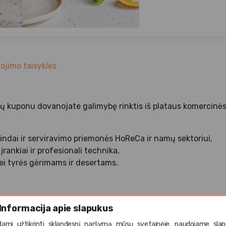
jimo taisyklės
 kuponu dovanojate galimybę rinktis iš plataus komercinės
indai ir serviravimo priemonės HoReCa ir namų sektoriui,
įrankiai ir profesionali technika,
bei tyrės gėrimams ir desertams.
 pasirinkite norimą kupono sumą.
Informacija apie slapukus
ojimas
: kuponu galite pasinaudoti per 6 mėnesius nuo įsigiji
dami užtikrinti sklandesnį naršymą mūsų svetainėje, naudojame slap