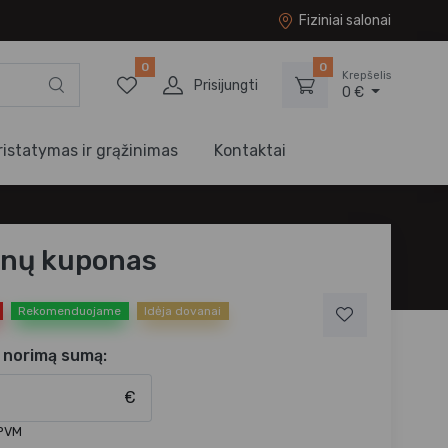
Fiziniai salonai
0
0
Krepšelis
Prisijungti
0 €
ristatymas ir grąžinimas
Kontaktai
nų kuponas
Rekomenduojame
Idėja dovanai
e norimą sumą:
€
 PVM