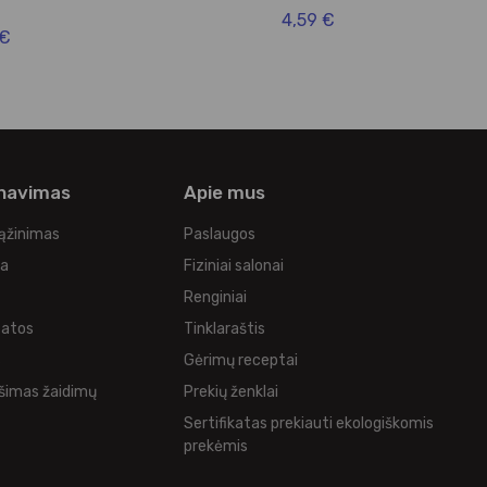
4,59 €
 €
rnavimas
Apie mus
rąžinimas
Paslaugos
ka
Fiziniai salonai
Renginiai
tatos
Tinklaraštis
s
Gėrimų receptai
šimas žaidimų
Prekių ženklai
Sertifikatas prekiauti ekologiškomis
prekėmis