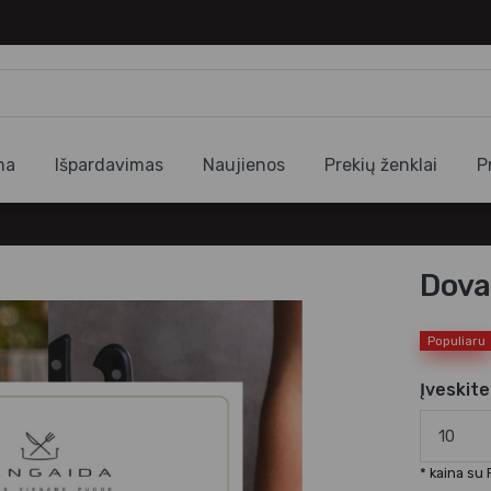
ma
Išpardavimas
Naujienos
Prekių ženklai
P
Dova
Populiaru
Įveskit
* kaina su