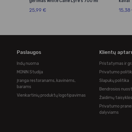
gėrimas White Cane Lyre's 700 ml
kavai
25,99 €
15,38
Paslaugos
Klientų apta
Indų nuoma
Pristatymas ir g
MONIN Studija
Privatumo politi
Įranga restoranams, kavinėms,
Slapukų politika
barams
Bendrosios nuos
Vienkartinių produktų logotipavimas
Žaidimų taisyklė
Privatumo prane
dalyviams