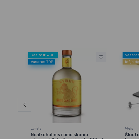
Rasite ir WOLT
Vasaro
Vasaros TOP
Idėja d
Lyre's
Weis
ST T
Nealkoholinis romo skonio
Šluote