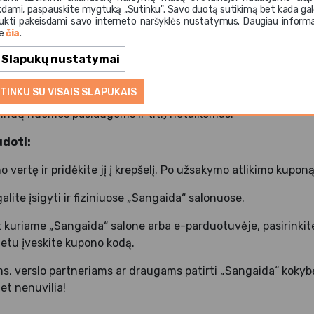
kdami, paspauskite mygtuką ,,Sutinku". Savo duotą sutikimą bet kada gal
ukti pakeisdami savo interneto naršyklės nustatymus. Daugiau informa
 „Sangaida“ parduotuvėse
: tiek fizinėse salonuose, tiek el
te
čia
.
ristatymas
: PDF formatu atsiųsime el. paštu – tereiks patei
Slapukų nustatymai
TINKU SU VISAIS SLAPUKAIS
anaudojimas
: kuponas galioja tik produktų įsigijimui; pasla
 indų nuomos paslaugoms ir t.t.) netaikomas.
udoti:
o vertę ir pridėkite jį į krepšelį. Po užsakymo atlikimo kuponą
ite įsigyti ir fiziniuose „Sangaida“ salonuose.
t kuriame „Sangaida“ salone arba e-parduotuvėje, pasirinki
metu įveskite kupono kodą.
ms, verslo partneriams ar draugams patirti „Sangaida“ kokyb
et nenuvilia!