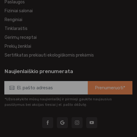
Paslaugos
Fiziniai salonai
Renginiai
Tinklaraštis
Gėrimų receptai
Prekių ženklai
Sertifikatas prekiauti ekologiškomis prekėmis
Naujienlaiškio prenumerata
Prenumeruoti*
*Užsisakykite mūsų naujienlaiškį ir pirmieji gaukite naujausius
pasiūlymus bei akcijas tiesiai į el. pašto dėžutę.