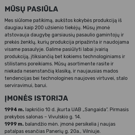
MŪSŲ PASIŪLA
Mes siūlome patikimą, aukštos kokybės produkciją iš
daugiau kaip 200 užsienio tiekėjų. Mūsų įmonė
atstovauja daugybę garsiausių pasaulio gamintojų ir
prekės ženklų, kurių produkcija pripažinta ir naudojama
visame pasaulyje. Galime pasiūlyti labai įvairią
produkciją, įtiksiančią bet kokiems technologiniams ir
stilistams poreikiams. Mūsų asortimente rasite ir
niekada nesenstančią klasiką, ir naujausias mados
tendencijas bei technologines naujoves virtuvei, stalo
serviravimui, barui.
ĮMONĖS ISTORIJA
1994 m.
lapkričio 10 d. įkurta UAB „Sangaida“. Pirmasis
prekybos salonas – Vivulskio g. 14.
1999 m.
balandžio mėn. įmonė persikelia į naujas
patalpas esančias Panerių g. 20a., Vilniuje.