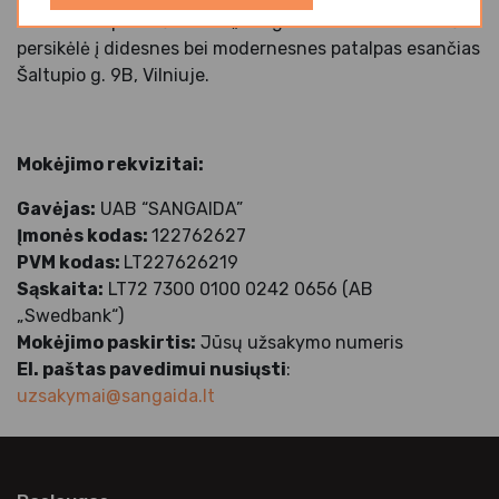
2021 m.
liepos mėn. UAB „Sangaida“ centrinis sandėlis
persikėlė į didesnes bei modernesnes patalpas esančias
Šaltupio g. 9B, Vilniuje.
Mokėjimo rekvizitai:
Gavėjas:
UAB “SANGAIDA”
Įmonės kodas:
122762627
PVM kodas:
LT227626219
Sąskaita:
LT72 7300 0100 0242 0656 (AB
„Swedbank“)
Mokėjimo paskirtis:
Jūsų užsakymo numeris
El. paštas pavedimui nusiųsti
:
uzsakymai@sangaida.lt