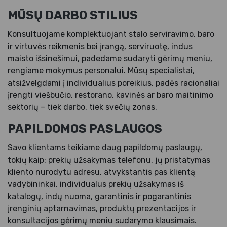
MŪSŲ DARBO STILIUS
Konsultuojame komplektuojant stalo serviravimo, baro
ir virtuvės reikmenis bei įrangą, serviruotę, indus
maisto išsinešimui, padedame sudaryti gėrimų meniu,
rengiame mokymus personalui. Mūsų specialistai,
atsižvelgdami į individualius poreikius, padės racionaliai
įrengti viešbučio, restorano, kavinės ar baro maitinimo
sektorių – tiek darbo, tiek svečių zonas.
PAPILDOMOS PASLAUGOS
Savo klientams teikiame daug papildomų paslaugų,
tokių kaip: prekių užsakymas telefonu, jų pristatymas
kliento nurodytu adresu, atvykstantis pas klientą
vadybininkai, individualus prekių užsakymas iš
katalogų, indų nuoma, garantinis ir pogarantinis
įrenginių aptarnavimas, produktų prezentacijos ir
konsultacijos gėrimų meniu sudarymo klausimais.