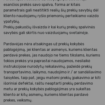
esančios prekės savo spalva, forma ar kitais
parametrais gali neatitikti realių šių prekių savybių dėl
kliento naudojamų ryšio priemonių perteikiamo vaizdo
ypatybių.
Prekių pakuočių išvaizda ir kai kurių prekių spalvinės
savybės gali skirtis nuo vaizduojamų svetainėje.
Pardavėjas nėra atsakingas už prekių kokybės
pablogėjimą, jei klientas ar asmenys, kuriems klientas
perdavė prekes, jas naudojo ne tiems tikslams, kuriems
tokios prekės yra paprastai naudojamos, nesilaikė
instrukcijose nurodytų reikalavimų, pažeidė prekių
transportavimo, laikymo, naudojimo ir / ar sandėliavimo
taisykles, taip pat, jeigu matomi prekių įpakavimo ar kiti
išoriniai defektai, raštu neaptarti prekių perdavimo
metu ar prekių kokybės pablogėjimas yra sukeltas
kliento ar kitų asmenų, kuriems klientas pardavė
prekes, veiksmų.