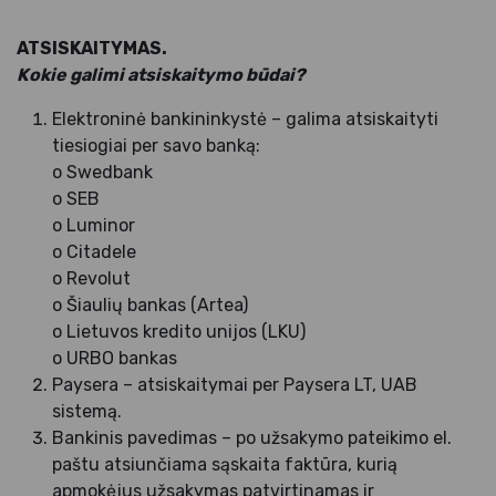
ATSISKAITYMAS.
Kokie galimi atsiskaitymo būdai?
Elektroninė bankininkystė – galima atsiskaityti
tiesiogiai per savo banką:
o Swedbank
o SEB
o Luminor
o Citadele
o Revolut
o Šiaulių bankas (Artea)
o Lietuvos kredito unijos (LKU)
o URBO bankas
Paysera – atsiskaitymai per Paysera LT, UAB
sistemą.
Bankinis pavedimas – po užsakymo pateikimo el.
paštu atsiunčiama sąskaita faktūra, kurią
apmokėjus užsakymas patvirtinamas ir