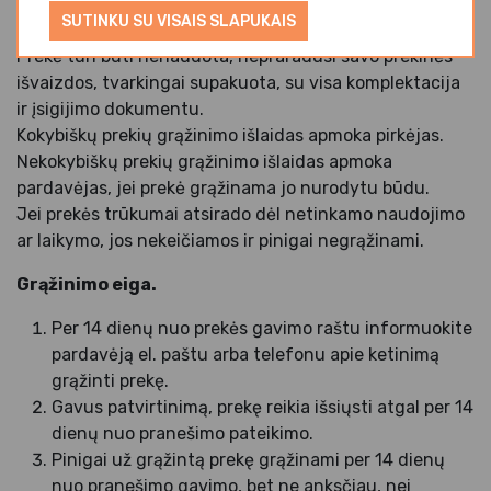
Grąžinimo sąlygos.
SUTINKU SU VISAIS SLAPUKAIS
Prekė turi būti nenaudota, nepraradusi savo prekinės
išvaizdos, tvarkingai supakuota, su visa komplektacija
ir įsigijimo dokumentu.
Kokybiškų prekių grąžinimo išlaidas apmoka pirkėjas.
Nekokybiškų prekių grąžinimo išlaidas apmoka
pardavėjas, jei prekė grąžinama jo nurodytu būdu.
Jei prekės trūkumai atsirado dėl netinkamo naudojimo
ar laikymo, jos nekeičiamos ir pinigai negrąžinami.
Grąžinimo eiga.
Per 14 dienų nuo prekės gavimo raštu informuokite
pardavėją el. paštu arba telefonu apie ketinimą
grąžinti prekę.
Gavus patvirtinimą, prekę reikia išsiųsti atgal per 14
dienų nuo pranešimo pateikimo.
Pinigai už grąžintą prekę grąžinami per 14 dienų
nuo pranešimo gavimo, bet ne anksčiau, nei