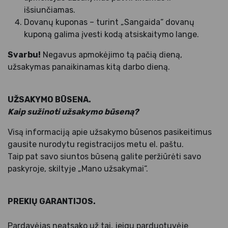
išsiunčiamas.
Dovanų kuponas – turint „Sangaida“ dovanų
kuponą galima įvesti kodą atsiskaitymo lange.
Svarbu!
Negavus apmokėjimo tą pačią dieną,
užsakymas panaikinamas kitą darbo dieną.
UŽSAKYMO BŪSENA.
Kaip sužinoti užsakymo būseną?
Visą informaciją apie užsakymo būsenos pasikeitimus
gausite nurodytu registracijos metu el. paštu.
Taip pat savo siuntos būseną galite peržiūrėti savo
paskyroje, skiltyje „Mano užsakymai“.
PREKIŲ GARANTIJOS.
Pardavėjas neatsako už tai, jeigu parduotuvėje