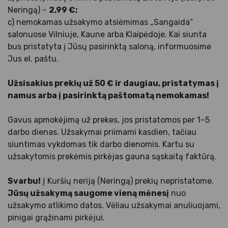
Neringą) –
2,99 €;
c) nemokamas užsakymo atsiėmimas „Sangaida“
salonuose Vilniuje, Kaune arba Klaipėdoje. Kai siunta
bus pristatyta į Jūsų pasirinktą saloną, informuosime
Jus el. paštu.
Užsisakius prekių už 50 € ir daugiau, pristatymas į
namus arba į pasirinktą paštomatą nemokamas!
Gavus apmokėjimą už prekes, jos pristatomos per 1–5
darbo dienas. Užsakymai priimami kasdien, tačiau
siuntimas vykdomas tik darbo dienomis. Kartu su
užsakytomis prekėmis pirkėjas gauna sąskaitą faktūrą.
Svarbu!
Į Kuršių neriją (Neringą) prekių nepristatome.
Jūsų užsakymą saugome vieną mėnesį
nuo
užsakymo atlikimo datos. Vėliau užsakymai anuliuojami,
pinigai grąžinami pirkėjui.