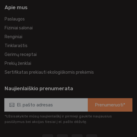
Apie mus
Paslaugos
Fiziniai salonai
Renginiai
Tinklaraštis
Gėrimų receptai
Prekių ženklai
Sertifikatas prekiauti ekologiškomis prekėmis
Naujienlaiškio prenumerata
Prenumeruoti*
*Užsisakykite mūsų naujienlaiškį ir pirmieji gaukite naujausius
pasiūlymus bei akcijas tiesiai į el. pašto dėžutę.