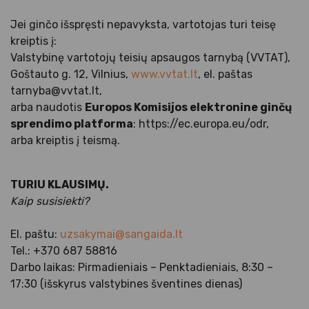
Jei ginčo išspręsti nepavyksta, vartotojas turi teisę
kreiptis į:
Valstybinę vartotojų teisių apsaugos tarnybą (VVTAT),
Goštauto g. 12, Vilnius,
www.vvtat.lt
, el. paštas
tarnyba@vvtat.lt,
arba naudotis
Europos Komisijos elektronine ginčų
sprendimo platforma
: https://ec.europa.eu/odr,
arba kreiptis į teismą.
TURIU KLAUSIMŲ.
Kaip susisiekti?
El. paštu:
uzsakymai@sangaida.lt
Tel.: +370 687 58816
Darbo laikas: Pirmadieniais – Penktadieniais, 8:30 –
17:30 (išskyrus valstybines šventines dienas)