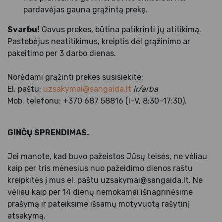
pardavėjas gauna grąžintą prekę.
Svarbu!
Gavus prekes, būtina patikrinti jų atitikimą.
Pastebėjus neatitikimus, kreiptis dėl grąžinimo ar
pakeitimo per 3 darbo dienas.
Norėdami grąžinti prekes susisiekite:
El. paštu:
uzsakymai@sangaida.lt
ir/arba
Mob. telefonu: +370 687 58816 (I–V, 8:30–17:30).
GINČŲ SPRENDIMAS.
Jei manote, kad buvo pažeistos Jūsų teisės, ne vėliau
kaip per tris mėnesius nuo pažeidimo dienos raštu
kreipkitės į mus el. paštu uzsakymai@sangaida.lt. Ne
vėliau kaip per 14 dienų nemokamai išnagrinėsime
prašymą ir pateiksime išsamų motyvuotą rašytinį
atsakymą.