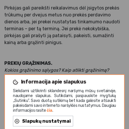
Pirkėjas gali pareikšti reikalavimus dėl įsigytos prekės
trūkumų per dvejus metus nuo prekės perdavimo
dienos arba, jei prekei nustatytas tinkamumo naudoti
terminas – per tą terminą. Jei prekė nekokybiška,
pirkėjas gali prašyti ją pataisyti, pakeisti, sumažinti
kainą arba grąžinti pinigus.
PREKIŲ GRĄŽINIMAS.
Kokios grąžinimo sąlygos? Kaip atlikti gr
ąžinimą
?
Informacija apie slapukus
Pagal Lietuvos Respublikos Civilinį kodeksą, pirkėjas
turi teisę atsisakyti nuotolinės sutarties ir grąžinti
Siekdami užtikrinti sklandesnį naršymą mūsų svetainėje,
naudojame slapukus. Sutikdami, paspauskite mygtuką
prekes per 14 dienų nuo jų gavimo dienos,
,,Sutinku". Savo duotą sutikimą bet kada galėsite atšaukti
nenurodydamas priežasties, išskyrus CK 6.228¹⁰
pakeisdami savo interneto naršyklės nustatymus. Daugiau
informacijos rasite
čia
.
straipsnio 2 dalyje numatytas išimtis, kai prekės negali
būti grąžinamos.
Slapukų nustatymai