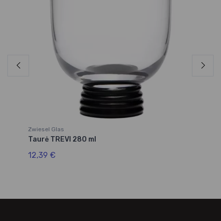
Zwiesel Glas
Zw
Taurė TREVI 280 ml
Ta
12,39 €
12