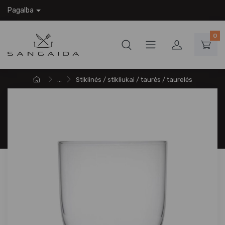
Pagalba
0
...
Stiklinės / stikliukai / taurės / taurelės