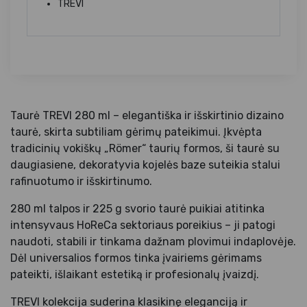
TREVI
Taurė TREVI 280 ml – elegantiška ir išskirtinio dizaino
taurė, skirta subtiliam gėrimų pateikimui. Įkvėpta
tradicinių vokiškų „Römer“ taurių formos, ši taurė su
daugiasiene, dekoratyvia kojelės baze suteikia stalui
rafinuotumo ir išskirtinumo.
280 ml talpos ir 225 g svorio taurė puikiai atitinka
intensyvaus HoReCa sektoriaus poreikius – ji patogi
naudoti, stabili ir tinkama dažnam plovimui indaplovėje.
Dėl universalios formos tinka įvairiems gėrimams
pateikti, išlaikant estetiką ir profesionalų įvaizdį.
TREVI kolekcija suderina klasikinę eleganciją ir