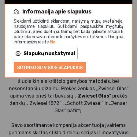
Informacija apie slapukus
Siekdami užtikrinti sklandesnį naršymą mūsų svetainėje,
naudojame slapukus. Sutikdami, paspauskite mygtuką
,,Sutinku". Savo duotą sutikimą bet kada galėsite atšaukti
pakeisdami savo interneto naršyklės nustatymus. Daugiau
informacijos rasite
čia
.
„
Zwiesel Glas
” – jau 150+ metų yra neįveikiamas
Slapukų nustatymai
lyderis krištolo gamyboje. Kompanija bendradarbiauja
su žymiausiais restoranais, pripažintais dizaineriais ir
SUTINKU SU VISAIS SLAPUKAIS
savo gamyboje sujungia inovatyvias medžiagas su
šiuolaikiniais krištolo gamybos metodais, bei
nesenstančiu dizainu. Prekės ženklas „Zwiesel Glas“
apima visa prieš tai buvusių „
Zwiesel Glas
“ prekės
ženklų „ Zwiesel 1872“ , „Schott Zwiesel“ ir „Jenaer
Glas“ patirtį.
Savo asortimente kompanija akcentuoja įvairiems
gėrimams skirtas stiklo dirbinių serijas ir inovatyvius