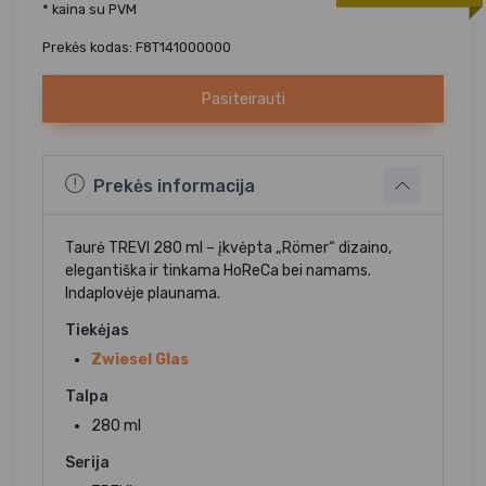
* kaina su PVM
Prekės kodas: F8T141000000
Pasiteirauti
Prekės informacija
Taurė TREVI 280 ml – įkvėpta „Römer“ dizaino,
elegantiška ir tinkama HoReCa bei namams.
Indaplovėje plaunama.
Tiekėjas
Zwiesel Glas
Talpa
280 ml
Serija