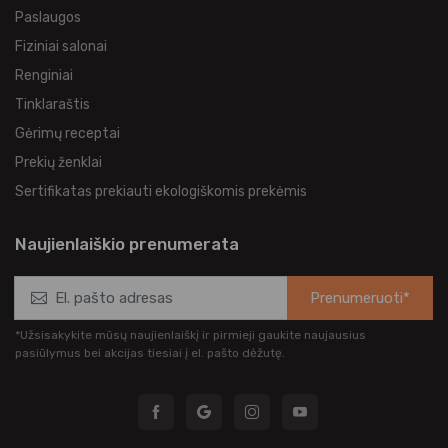
Paslaugos
Fiziniai salonai
Renginiai
Tinklaraštis
Gėrimų receptai
Prekių ženklai
Sertifikatas prekiauti ekologiškomis prekėmis
Naujienlaiškio prenumerata
Prenumeruoti*
*Užsisakykite mūsų naujienlaiškį ir pirmieji gaukite naujausius
pasiūlymus bei akcijas tiesiai į el. pašto dėžutę.