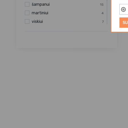
šampanui
15
martiniui
4
viskiui
7
SU
vynui
12
grapai
1
universali/us
13
kokteiliams
1
vandeniui
1