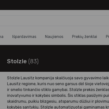
ma
Išpardavimas
Naujienos
Prekių ženklai
P
Stolzle
(83)
Stolzle Lausitz kompanija skaičiuoja savo gyvavimo laik
Lausitz regione, kuris nuo seno garsus dėl šioje vietov
ir smelio tinkančio stiklo gamybai. Stolzle prekės ženklas
inovatyvumo ir kokybės simbolis. Šis stiklas pasižymi p
skaidrumu, puikiu blizgesiu, atsparumu dūžiui ir plovimui 
kokybės santykiu. Stolzle automatizuotai gaminamas kriš