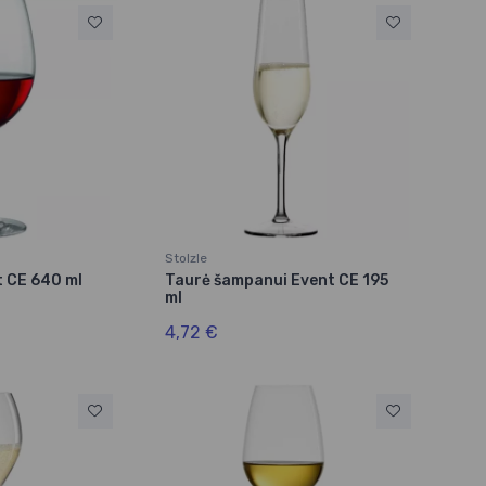
Stolzle
t CE 640 ml
Taurė šampanui Event CE 195
ml
4,72 €