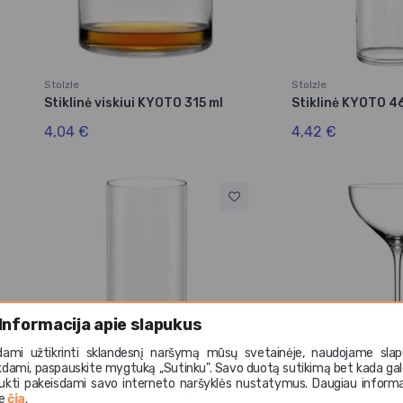
Stolzle
Stolzle
Stiklinė viskiui KYOTO 315 ml
Stiklinė KYOTO 4
4,04 €
4,42 €
Informacija apie slapukus
dami užtikrinti sklandesnį naršymą mūsų svetainėje, naudojame slap
kdami, paspauskite mygtuką ,,Sutinku". Savo duotą sutikimą bet kada gal
ukti pakeisdami savo interneto naršyklės nustatymus. Daugiau informa
Stolzle
Stolzle
te
čia
.