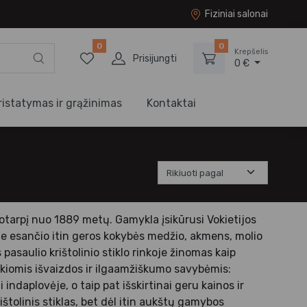
Fiziniai salonai
0
0
Krepšelis
Prisijungti
0 €
ristatymas ir grąžinimas
Kontaktai
otarpį nuo 1889 metų. Gamykla įsikūrusi Vokietijos
ėje esančio itin geros kokybės medžio, akmens, molio
 pasaulio krištolinio stiklo rinkoje žinomas kaip
uikiomis išvaizdos ir ilgaamžiškumo savybėmis:
indaplovėje, o taip pat išskirtinai geru kainos ir
tolinis stiklas, bet dėl itin aukštų gamybos