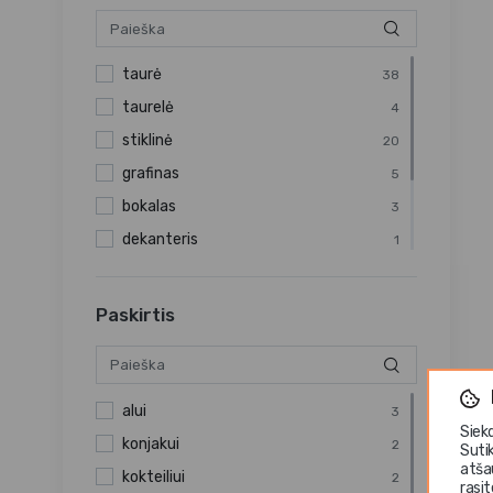
520 ml
1
525 ml
1
taurė
38
545 ml
1
taurelė
4
640 ml
1
stiklinė
20
645 ml
1
grafinas
5
712 ml
1
bokalas
3
1 l
2
dekanteris
1
stiklinė/ės
9
rinkinys
2
Paskirtis
ąsotis/ąsotėlis
3
alui
3
Siek
konjakui
2
Suti
atša
kokteiliui
2
rasi