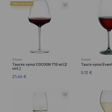
Idėja dovanai
Stolzle
Stolzle
Taurės vynui COCOON 712 ml (2
Taurė vynui Even
vnt.)
5,12 €
21,66 €