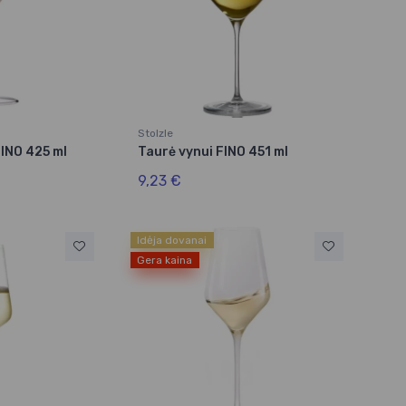
Stolzle
INO 425 ml
Taurė vynui FINO 451 ml
9,23 €
Idėja dovanai
Gera kaina