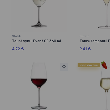
Stolzle
Stolzle
Taurė vynui Event CE 360 ml
Taurė šampanui F
4,72 €
9,41 €
Idėja dovanai