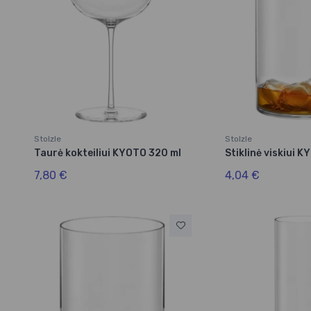
Stolzle
Stolzle
Taurė kokteiliui KYOTO 320 ml
Stiklinė viskiui 
7,80 €
4,04 €