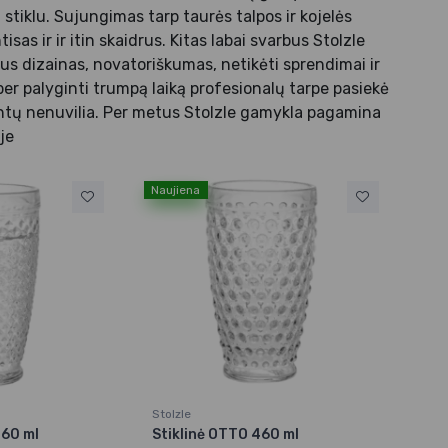
 stiklu. Sujungimas tarp taurės talpos ir kojelės
as ir ir itin skaidrus. Kitas labai svarbus Stolzle
lus dizainas, novatoriškumas, netikėti sprendimai ir
per palyginti trumpą laiką profesionalų tarpe pasiekė
ientų nenuvilia. Per metus Stolzle gamykla pagamina
je
Naujiena
Stolzle
460 ml
Stiklinė OTTO 460 ml