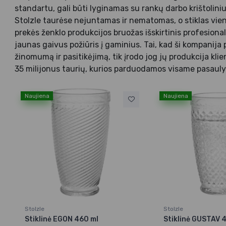
standartu, gali būti lyginamas su rankų darbo krištoliniu
Stolzle taurėse nejuntamas ir nematomas, o stiklas vientis
prekės ženklo produkcijos bruožas išskirtinis profesiona
jaunas gaivus požiūris į gaminius. Tai, kad ši kompanija 
žinomumą ir pasitikėjimą, tik įrodo jog jų produkcija kl
35 milijonus taurių, kurios parduodamos visame pasauly
Naujiena
Naujiena
Stolzle
Stolzle
Stiklinė EGON 460 ml
Stiklinė GUSTAV 