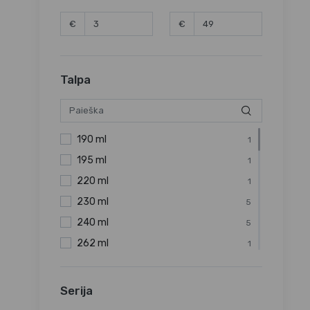
€
€
Talpa
190 ml
1
195 ml
1
220 ml
1
230 ml
5
240 ml
5
262 ml
1
275 ml
1
290 ml
3
Serija
300 ml
1