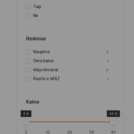
Taip
Ne
Rinkiniai
Naujiena
3
Gera kaina
1
Idėja dovanai
5
Rasite ir WOLT
1
Kaina
3 €
49 €
3
15
26
38
49