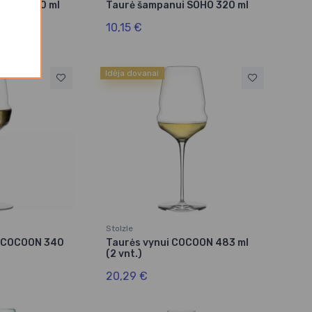
KYOTO 190 ml
Taurė šampanui SOHO 320 ml
10,15 €
Idėja dovanai
Stolzle
i COCOON 340
Taurės vynui COCOON 483 ml
(2 vnt.)
20,29 €