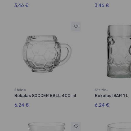
3,46 €
3,46 €
Stolzle
Stolzle
Bokalas SOCCER BALL 400 ml
Bokalas ISAR 1 L
6,24 €
6,24 €