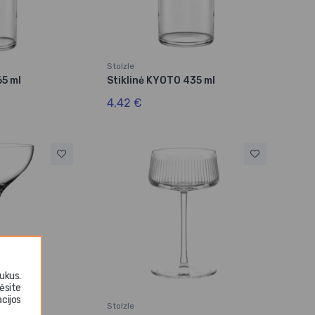
Stolzle
65 ml
Stiklinė KYOTO 435 ml
4,42 €
ukus.
ėsite
cijos
Stolzle