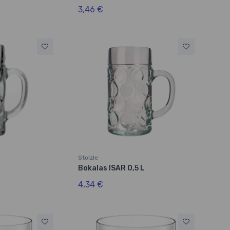
3,46 €
Stolzle
Bokalas ISAR 0,5 L
4,34 €