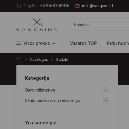
Pagalba
+37068758816
info@sangaida.lt
Visos prekės
Vasaros TOP
Indų nuo
Katalogas
Stolzle
Kategorija
Baro reikmenys
Stalo serviravimo reikmenys
Yra sandėlyje