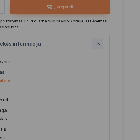
Į krepšelį
 pristatymas 1-5 d.d. arba NEMOKAMAS prekių atsiėmimas
 salonuose
ekės informacija
vynui
jas
olzle
5 ml
aga
klas
tis
nui