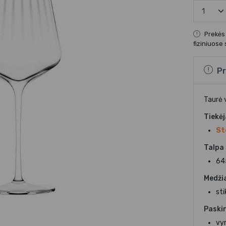
Prekės
fiziniuose
Pr
Taurė 
Tiekė
St
Talpa
64
Medži
sti
Paskir
vy