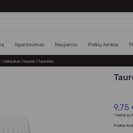
ma
Išpardavimas
Naujienos
Prekių ženklai
P
 / stikliukai / taurės / taurelės
Taur
9,75
* kaina su
Prekės ko