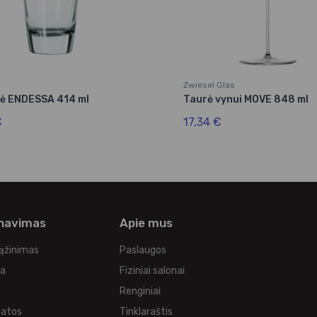
Zwiesel Glas
nė ENDESSA 414 ml
Taurė vynui MOVE 848 ml
€
17,34 €
rnavimas
Apie mus
rąžinimas
Paslaugos
ka
Fiziniai salonai
Renginiai
tatos
Tinklaraštis