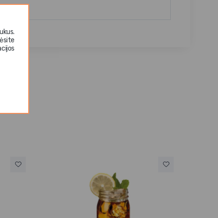
ukus.
ėsite
cijos