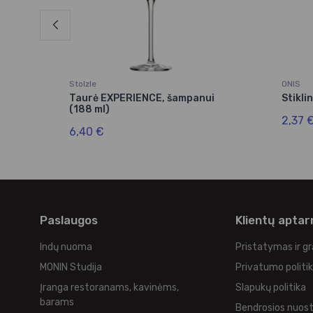
Stolzle
ONIS
ml
Taurė EXPERIENCE, šampanui
Stikli
(188 ml)
2,37 
6,40 €
Paslaugos
Klientų apta
Indų nuoma
Pristatymas ir g
MONIN Studija
Privatumo politi
Įranga restoranams, kavinėms,
Slapukų politika
barams
Bendrosios nuos