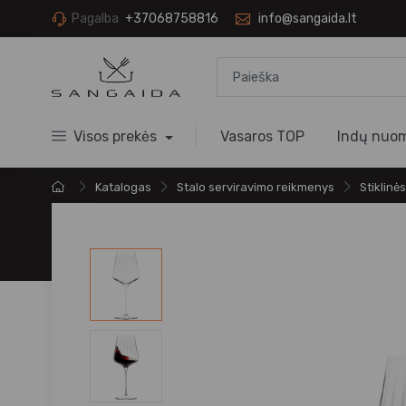
Pagalba
+37068758816
info@sangaida.lt
Visos prekės
Vasaros TOP
Indų nuo
Katalogas
Stalo serviravimo reikmenys
Stiklinės