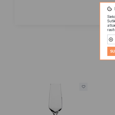
Siek
Suti
atša
rasi
SU