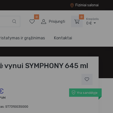
Fiziniai salonai
0
0
Krepšelis
Prisijungti
0 €
ristatymas ir grąžinimas
Kontaktai
ė vynui SYMPHONY 645 ml
 €
Yra sandėlyje
 PVM
das: ST7310035000