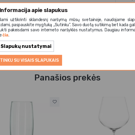
Informacija apie slapukus
dami užtikrinti sklandesnį naršymą mūsų svetainėje, naudojame slap
kdami, paspauskite mygtuką ,,Sutinku". Savo duotą sutikimą bet kada gal
ukti pakeisdami savo interneto naršyklės nustatymus. Daugiau informa
te
čia
.
Slapukų nustatymai
TINKU SU VISAIS SLAPUKAIS
Panašios prekės