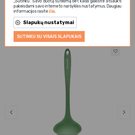
,,Sutinku". Savo duotą sutikimą bet kada galėsite atšaukti
pakeisdami savo interneto naršyklės nustatymus. Daugiau
informacijos rasite
čia
.
Slapukų nustatymai
Panašios prekės
SUTINKU SU VISAIS SLAPUKAIS