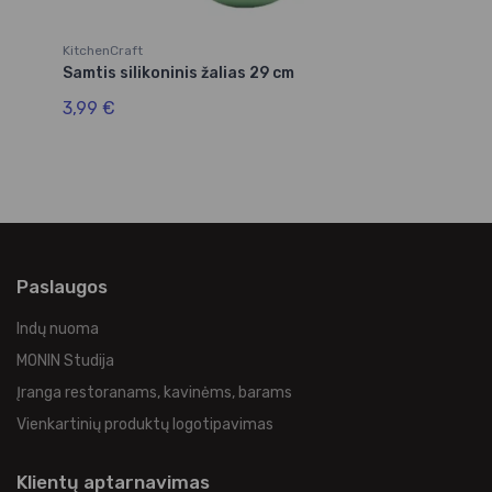
KitchenCraft
Ki
Samtis silikoninis žalias 29 cm
Ša
3,99 €
3,
Paslaugos
Indų nuoma
MONIN Studija
Įranga restoranams, kavinėms, barams
Vienkartinių produktų logotipavimas
Klientų aptarnavimas