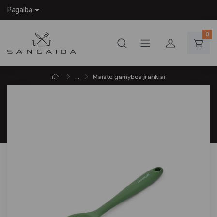
Pagalba
0
...
Maisto gamybos įrankiai