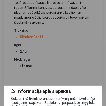
todėl padeda išsaugoti jų estetinę išvaizdą ir
ilgaamžiškumą. Lengvas, patogus ir indaplovėje
plaunamas šaukštas puikiai tinka kasdieniam
naudojimui, o žalia spalva suteikia virtuvei gaivų ir
šiuolaikišką akcentą.
Tiekėjas
KitchenCraft
Ilgis
27 cm
Medžiaga
silikonas
Informacija apie slapukus
Siekdami užtikrinti sklandesnį naršymą mūsų svetainėje,
naudojame slapukus. Sutikdami, paspauskite mygtuką