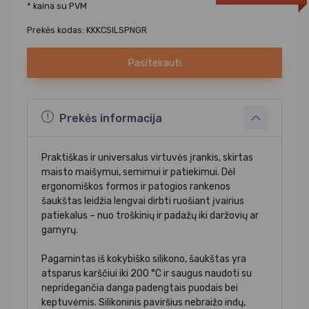
* kaina su PVM
Prekės kodas: KKKCSILSPNGR
Pasiteirauti
Prekės informacija
Praktiškas ir universalus virtuvės įrankis, skirtas
maisto maišymui, semimui ir patiekimui. Dėl
ergonomiškos formos ir patogios rankenos
šaukštas leidžia lengvai dirbti ruošiant įvairius
patiekalus – nuo troškinių ir padažų iki daržovių ar
garnyrų.
Pagamintas iš kokybiško silikono, šaukštas yra
atsparus karščiui iki 200 °C ir saugus naudoti su
nepridegančia danga padengtais puodais bei
keptuvėmis. Silikoninis paviršius nebraižo indų,