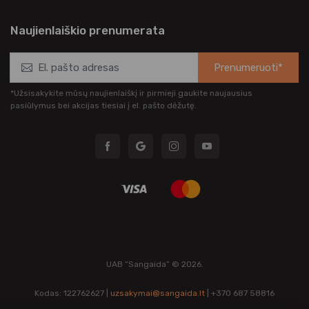
Naujienlaiškio prenumerata
Prenumeruoti*
*Užsisakykite mūsų naujienlaiškį ir pirmieji gaukite naujausius
pasiūlymus bei akcijas tiesiai į el. pašto dėžutę.
UAB “Sangaida” © 2026.
Kodas: 122762627 |
uzsakymai@sangaida.lt
| +370 687 58816