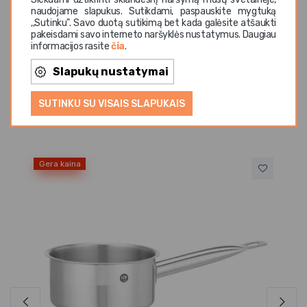
naudojame slapukus. Sutikdami, paspauskite mygtuką
rūšių viryklių, įskaitant indukcines virykles Saugus
,,Sutinku". Savo duotą sutikimą bet kada galėsite atšaukti
naudojimas dėl tvirtų, neįkaistančių plieninių rankenų
pakeisdami savo interneto naršyklės nustatymus. Daugiau
informacijos rasite
čia
.
Slapukų nustatymai
SUTINKU SU VISAIS SLAPUKAIS
Panašios prekės
Gera kaina
Ge