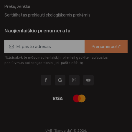
Prekių ženklai
Sertifikatas prekiauti ekologiškomis prekėmis
Naujienlaiškio prenumerata
Prenumeruoti*
*Užsisakykite mūsų naujienlaiškį ir pirmieji gaukite naujausius
pasiūlymus bei akcijas tiesiai į el. pašto dėžutę.
UAB “Sangaida” © 2026.