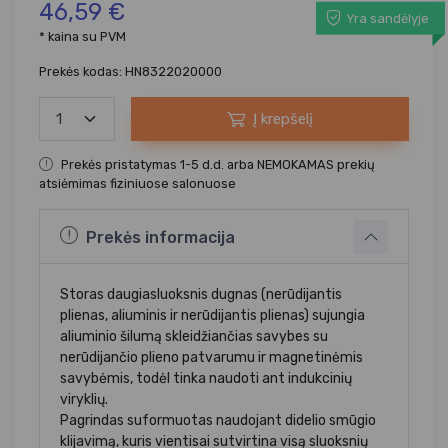
46,59 €
Yra sandėlyje
* kaina su PVM
Prekės kodas: HN8322020000
Į krepšelį
Prekės pristatymas 1-5 d.d. arba NEMOKAMAS prekių
atsiėmimas fiziniuose salonuose
Prekės informacija
Storas daugiasluoksnis dugnas (nerūdijantis
plienas, aliuminis ir nerūdijantis plienas) sujungia
aliuminio šilumą skleidžiančias savybes su
nerūdijančio plieno patvarumu ir magnetinėmis
savybėmis, todėl tinka naudoti ant indukcinių
viryklių.
Pagrindas suformuotas naudojant didelio smūgio
klijavimą, kuris vientisai sutvirtina visą sluoksnių