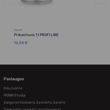
Hendi
He
Prikaistuvis 1 l PROFI LINE
Pu
16,94 €
16
Paslaugos
Indų nuoma
MONIN Studija
Įranga restoranams, kavinėms, barams
Vienkartinių produktų logotipavimas