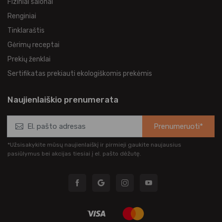
Fiziniai salonai
Renginiai
Tinklaraštis
Gėrimų receptai
Prekių ženklai
Sertifikatas prekiauti ekologiškomis prekėmis
Naujienlaiškio prenumerata
Prenumeruoti*
*Užsisakykite mūsų naujienlaiškį ir pirmieji gaukite naujausius
pasiūlymus bei akcijas tiesiai į el. pašto dėžutę.