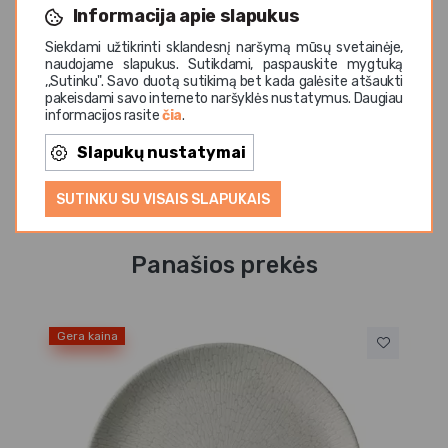
Toi
– tai klasikinio dizaino porceliano indų kolekcija,
Informacija apie slapukus
kuriai būdingos švarios linijos, elegantiškos formos ir
Siekdami užtikrinti sklandesnį naršymą mūsų svetainėje,
universalumas. Balta spalva leidžia lengvai derinti
naudojame slapukus. Sutikdami, paspauskite mygtuką
skirtingus indus tarpusavyje, todėl kolekcija puikiai
,,Sutinku". Savo duotą sutikimą bet kada galėsite atšaukti
pakeisdami savo interneto naršyklės nustatymus. Daugiau
tinka tiek kasdieniam naudojimui, tiek profesionaliam
informacijos rasite
čia
.
patiekalų pateikimui.
Slapukų nustatymai
SUTINKU SU VISAIS SLAPUKAIS
Panašios prekės
Gera kaina
Iš