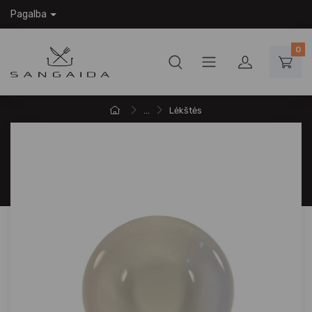
Pagalba
0
...
Lėkštės