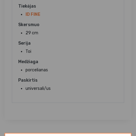
Tiekėjas
ID FINE
Skersmuo
29 cm
Serija
Toi
Medžiaga
porcelianas
Paskirtis
universali/us