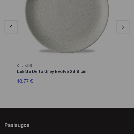
Churchill
Ar
Lėkštė Delta Grey Evolve 28,8 cm
Lė
18,77 €
3,
Paslaugos