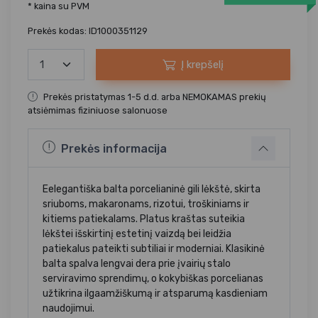
* kaina su PVM
Prekės kodas: ID1000351129
Į krepšelį
Prekės pristatymas 1-5 d.d. arba NEMOKAMAS prekių
atsiėmimas fiziniuose salonuose
Prekės informacija
Eelegantiška balta porcelianinė gili lėkštė, skirta
sriuboms, makaronams, rizotui, troškiniams ir
kitiems patiekalams. Platus kraštas suteikia
lėkštei išskirtinį estetinį vaizdą bei leidžia
patiekalus pateikti subtiliai ir moderniai. Klasikinė
balta spalva lengvai dera prie įvairių stalo
serviravimo sprendimų, o kokybiškas porcelianas
užtikrina ilgaamžiškumą ir atsparumą kasdieniam
naudojimui.