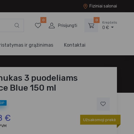
Fiziniai salonai
0
0
Krepšelis
Prisijungti
0 €
ristatymas ir grąžinimas
Kontaktai
nukas 3 puodeliams
ce Blue 150 ml
TOP
8 €
Užsakomoji prekė
 PVM