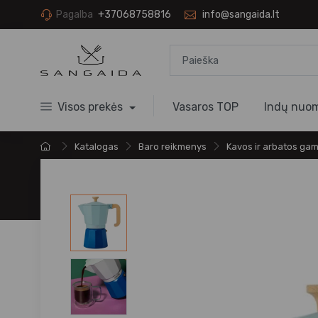
Pagalba
+37068758816
info@sangaida.lt
Visos prekės
Vasaros TOP
Indų nuo
Katalogas
Baro reikmenys
Kavos ir arbatos gam