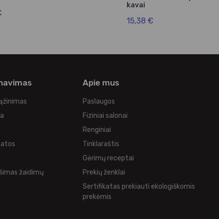
kavai
€
15,38 €
rnavimas
Apie mus
rąžinimas
Paslaugos
ka
Fiziniai salonai
Renginiai
tatos
Tinklaraštis
s
Gėrimų receptai
šimas žaidimų
Prekių ženklai
Sertifikatas prekiauti ekologiškomis
prekėmis