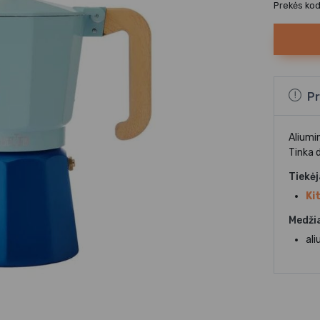
Prekės ko
Pr
Aliumi
Tinka 
Tiekė
Ki
Medži
ali