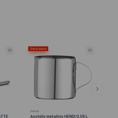
Gera kaina
Hendi
Cont
LATTE
Ąsotėlis metalinis HENDI 0.05 L
Ąsot