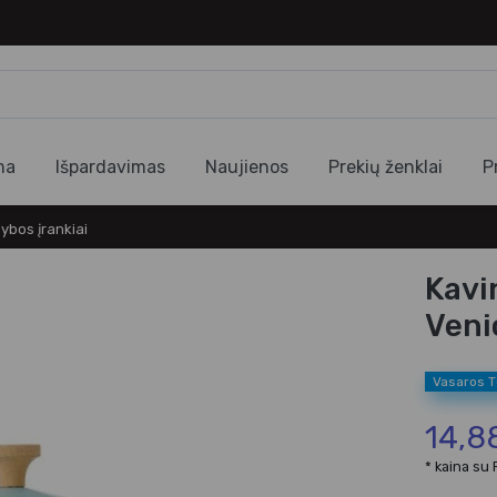
ma
Išpardavimas
Naujienos
Prekių ženklai
P
ybos įrankiai
Kavi
Veni
Vasaros 
14,8
* kaina su