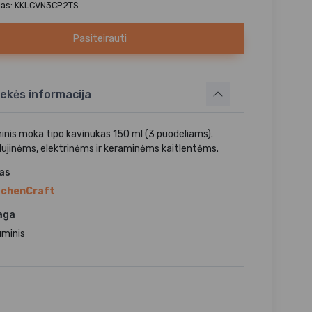
das: KKLCVN3CP2TS
Pasiteirauti
ekės informacija
ninis moka tipo kavinukas 150 ml (3 puodeliams).
dujinėms, elektrinėms ir keraminėms kaitlentėms.
jas
tchenCraft
aga
uminis