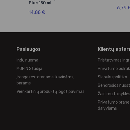
Blue 150 ml
6,79 
14,88 €
Paslaugos
Klientų apta
Indų nuoma
Pristatymas ir g
MONIN Studija
Privatumo politi
Įranga restoranams, kavinėms,
Slapukų politika
barams
Bendrosios nuos
Vienkartinių produktų logotipavimas
Žaidimų taisyklė
Privatumo prane
dalyviams