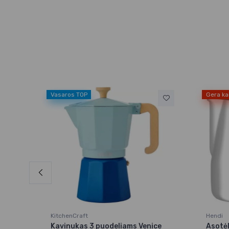
Vasaros TOP
Gera ka
KitchenCraft
Hendi
3 L
Kavinukas 3 puodeliams Venice
Asotėl