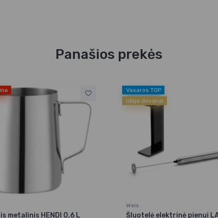
Panašios prekės
ina
Vasaros TOP
Idėja dovanai
Weis
is metalinis HENDI 0,6 L
Šluotelė elektrinė pienui 