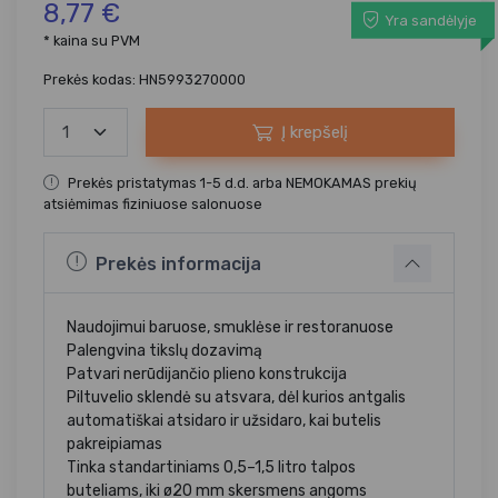
8,77 €
Yra sandėlyje
* kaina su PVM
Prekės kodas: HN5993270000
Į krepšelį
Prekės pristatymas 1-5 d.d. arba NEMOKAMAS prekių
atsiėmimas fiziniuose salonuose
Prekės informacija
Naudojimui baruose, smuklėse ir restoranuose
Palengvina tikslų dozavimą
Patvari nerūdijančio plieno konstrukcija
Piltuvelio sklendė su atsvara, dėl kurios antgalis
automatiškai atsidaro ir užsidaro, kai butelis
pakreipiamas
Tinka standartiniams 0,5–1,5 litro talpos
buteliams, iki ø20 mm skersmens angoms