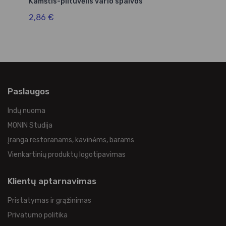
Kamštis-piltuvėlis vario spalvos
Fo
2,86 €
6,
Paslaugos
Indų nuoma
MONIN Studija
Įranga restoranams, kavinėms, barams
Vienkartinių produktų logotipavimas
Klientų aptarnavimas
Pristatymas ir grąžinimas
Privatumo politika