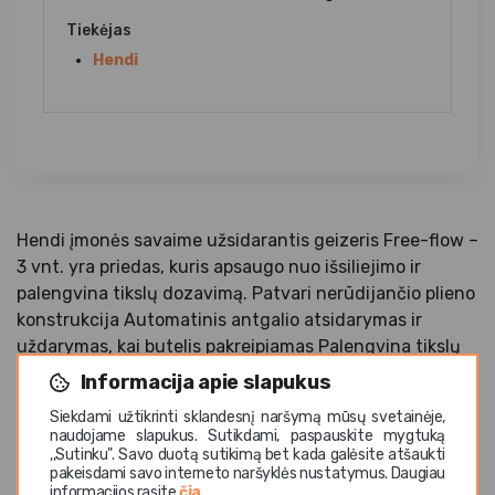
Tiekėjas
Hendi
Hendi įmonės savaime užsidarantis geizeris Free-flow –
3 vnt. yra priedas, kuris apsaugo nuo išsiliejimo ir
palengvina tikslų dozavimą. Patvari nerūdijančio plieno
konstrukcija Automatinis antgalio atsidarymas ir
uždarymas, kai butelis pakreipiamas Palengvina tikslų
dozavimą Elegantiška išvaizda Patogus naudojimas
Informacija apie slapukus
Siekdami užtikrinti sklandesnį naršymą mūsų svetainėje,
naudojame slapukus. Sutikdami, paspauskite mygtuką
,,Sutinku". Savo duotą sutikimą bet kada galėsite atšaukti
pakeisdami savo interneto naršyklės nustatymus. Daugiau
informacijos rasite
čia
.