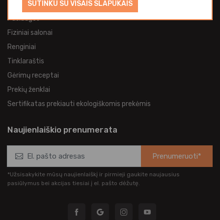
SUTINKU SU VISAIS SLAPUKAIS
Paslaugos
Fiziniai salonai
Renginiai
Tinklaraštis
Gėrimų receptai
Prekių ženklai
Sertifikatas prekiauti ekologiškomis prekėmis
Naujienlaiškio prenumerata
Prenumeruoti*
*Užsisakykite mūsų naujienlaiškį ir pirmieji gaukite naujausius
pasiūlymus bei akcijas tiesiai į el. pašto dėžutę.