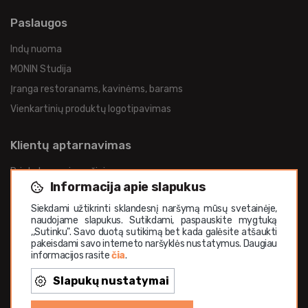
Paslaugos
Indų nuoma
MONIN Studija
Įranga restoranams, kavinėms, barams
Vienkartinių produktų logotipavimas
Klientų aptarnavimas
Pristatymas ir grąžinimas
Informacija apie slapukus
Privatumo politika
Siekdami užtikrinti sklandesnį naršymą mūsų svetainėje,
Slapukų politika
naudojame slapukus. Sutikdami, paspauskite mygtuką
Bendrosios nuostatos
,,Sutinku". Savo duotą sutikimą bet kada galėsite atšaukti
pakeisdami savo interneto naršyklės nustatymus. Daugiau
Žaidimų taisyklės
informacijos rasite
čia
.
Privatumo pranešimas žaidimų dalyviams
Slapukų nustatymai
Apie mus