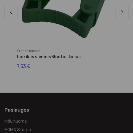
Franz Mensch
Yo
Laikiklis sieninis šluotai, žalias
Se
7,33 €
2
Paslaugos
Indų nuoma
MONIN Studija