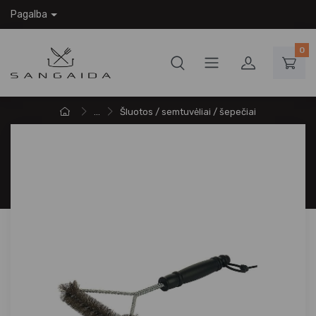
Pagalba
0
...
Šluotos / semtuvėliai / šepečiai