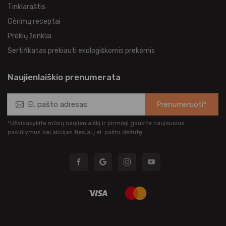
Tinklaraštis
Gėrimų receptai
Prekių ženklai
Sertifikatas prekiauti ekologiškomis prekėmis
Naujienlaiškio prenumerata
Prenumeruoti*
*Užsisakykite mūsų naujienlaiškį ir pirmieji gaukite naujausius
pasiūlymus bei akcijas tiesiai į el. pašto dėžutę.