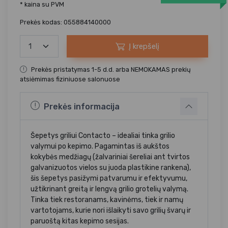
* kaina su PVM
Prekės kodas: 055884140000
Į krepšelį
Prekės pristatymas 1-5 d.d. arba NEMOKAMAS prekių
atsiėmimas fiziniuose salonuose
Prekės informacija
Šepetys griliui Contacto – idealiai tinka grilio
valymui po kepimo. Pagamintas iš aukštos
kokybės medžiagų (žalvariniai šereliai ant tvirtos
galvanizuotos vielos su juoda plastikine rankena),
šis šepetys pasižymi patvarumu ir efektyvumu,
užtikrinant greitą ir lengvą grilio grotelių valymą.
Tinka tiek restoranams, kavinėms, tiek ir namų
vartotojams, kurie nori išlaikyti savo grilių švarų ir
paruoštą kitas kepimo sesijas.