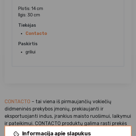
Plotis: 14 cm
Ilgis: 30 cm
Tiekėjas
Contacto
Paskirtis
griliui
CONTACTO
– tai viena iš pirmaujančių vokiečių
didmeninės prekybos įmonių, prekiaujanti ir
eksportuojanti indus, įrankius maisto ruošimui, laikymui
ir pateikimui. CONTACTO produktų galima rasti prekės
ženklo "gimtinėje” Vokietijoje, taip pat Europos,
Informacija apie slapukus