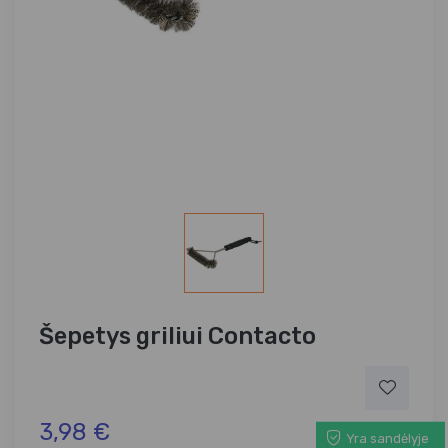
Šepetys griliui Contacto
3,98 €
Yra sandėlyje