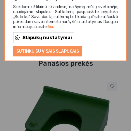
Artimųjų Rytų, Afrikos ir Azijos šalyse. CONTACTO
Siekdami užtikrinti sklandesnį naršymą mūsų svetainėje,
asortimente – daugiau nei 4000 aukštos kokybės
naudojame slapukus. Sutikdami, paspauskite mygtuką
nerūdijančio plieno gaminių: nuo profesionalių puodų,
,,Sutinku". Savo duotą sutikimą bet kada galėsite atšaukti
pakeisdami savo interneto naršyklės nustatymus. Daugiau
keptuvių, įrangos iki baro aksesuarų ir stalo įrankių.
informacijos rasite
čia
.
Slapukų nustatymai
SUTINKU SU VISAIS SLAPUKAIS
Panašios prekės
Iš