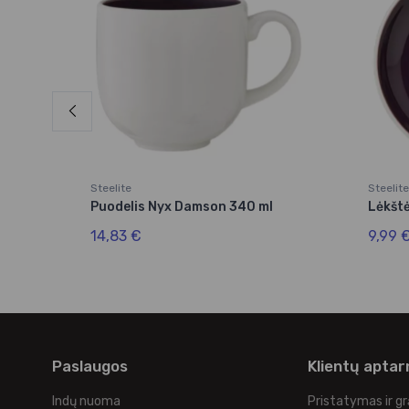
Steelite
Steelite
 ml
Puodelis Nyx Damson 340 ml
Lėkšt
14,83 €
9,99 
Paslaugos
Klientų apta
Indų nuoma
Pristatymas ir g