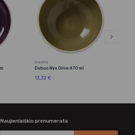
Steelite
Steel
cm
Dubuo Nyx Olive 470 ml
Puod
13,32 €
14,
Naujienlaiškio prenumerata