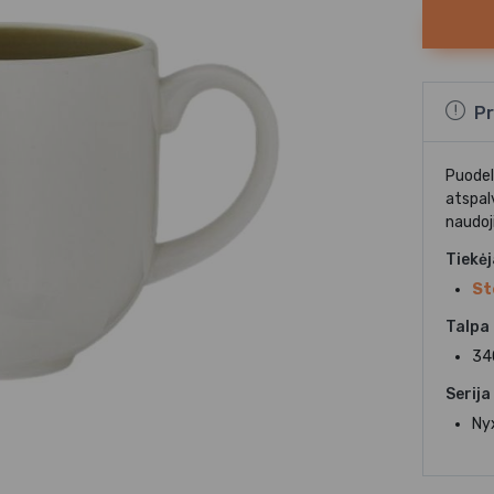
Pr
Puodeli
atspalv
naudoj
Tiekė
St
Talpa
34
Serija
Nyx