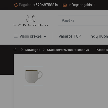
Pagalba
+37068758816
info@sangaida.lt
Visos prekės
Vasaros TOP
Indų nuo
Katalogas
Stalo serviravimo reikmenys
Puodelia