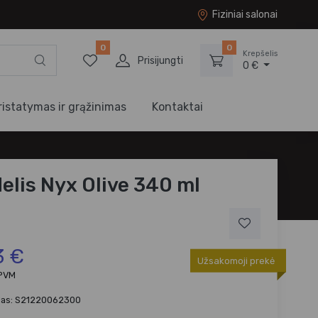
Fiziniai salonai
0
0
Krepšelis
Prisijungti
0 €
ristatymas ir grąžinimas
Kontaktai
elis Nyx Olive 340 ml
3 €
Užsakomoji prekė
 PVM
das: S21220062300