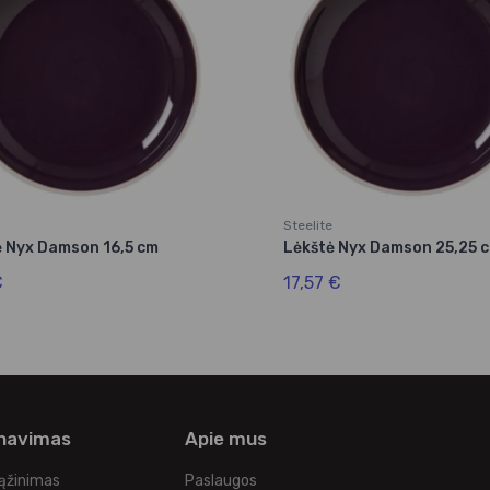
Steelite
ė Nyx Damson 16,5 cm
Lėkštė Nyx Damson 25,25 
€
17,57 €
rnavimas
Apie mus
rąžinimas
Paslaugos