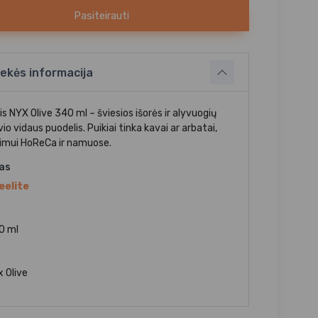
Pasiteirauti
ekės informacija
s NYX Olive 340 ml – šviesios išorės ir alyvuogių
io vidaus puodelis. Puikiai tinka kavai ar arbatai,
imui HoReCa ir namuose.
jas
eelite
0 ml
 Olive