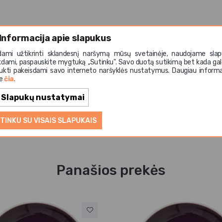
Informacija apie slapukus
dami užtikrinti sklandesnį naršymą mūsų svetainėje, naudojame slap
kdami, paspauskite mygtuką ,,Sutinku". Savo duotą sutikimą bet kada gal
0 ml – elegantiškas puodelis su natūraliu alyvuogių atspalviu
ukti pakeisdami savo interneto naršyklės nustatymus. Daugiau informa
ų derinys suteikia modernumo ir jaukumo, todėl puodelis puiki
te
čia
.
ms karštiems gėrimams. Patogus dydis ir tvirtas dizainas užt
Slapukų nustatymai
ui namuose bei profesionaliam HoReCa sektoriuje.
TINKU SU VISAIS SLAPUKAIS
Panašios prekės