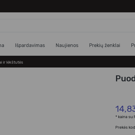
ma
Išpardavimas
Naujienos
Prekių ženklai
P
i ir lėkštutės
Puod
14,8
* kaina su
Prekės ko