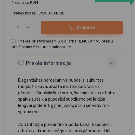
* kaina su PVM
Prekės kodas: ID1000304020
Į krepšelį
Prekės pristatymas 1-5 d.d. arba NEMOKAMAS prekių
atsiėmimas fiziniuose salonuose
Prekės informacija
Elegantiškas porcelianinis puodelis, sukurtas
mėgautis kava, arbata ir kitais karštaisiais
gėrimais. Šiuolaikiška forma, švelnios linijos ir balta
spalva suteikia puodeliui subtilumo bei leidžia
lengvai priderinti jį prie įvairių stalo serviravimo
sprendimų.
200 ml talpa puikiai tinka juodai kavai, kapučinui,
arbatai ar kitiems mėgstamiems gėrimams. Dėl