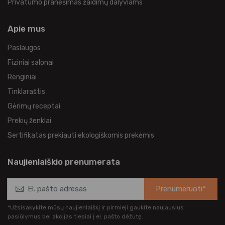
Privatumo pranešimas žaidimų dalyviams
Apie mus
Paslaugos
Fiziniai salonai
Renginiai
Tinklaraštis
Gėrimų receptai
Prekių ženklai
Sertifikatas prekiauti ekologiškomis prekėmis
Naujienlaiškio prenumerata
Prenumeruoti*
*Užsisakykite mūsų naujienlaiškį ir pirmieji gaukite naujausius
pasiūlymus bei akcijas tiesiai į el. pašto dėžutę.