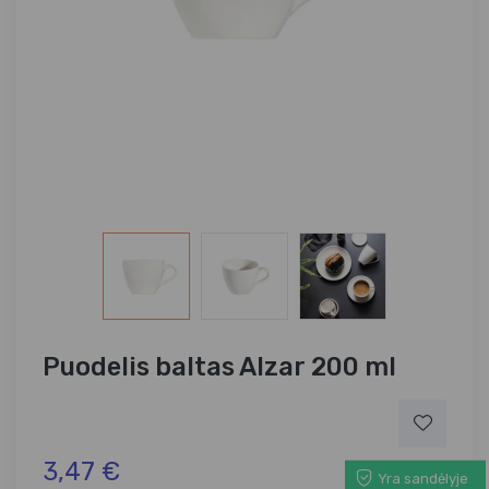
Puodelis baltas Alzar 200 ml
3,47 €
Yra sandėlyje