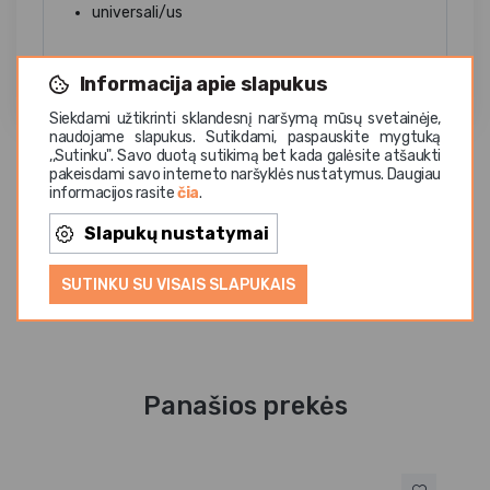
universali/us
Informacija apie slapukus
Siekdami užtikrinti sklandesnį naršymą mūsų svetainėje,
naudojame slapukus. Sutikdami, paspauskite mygtuką
,,Sutinku". Savo duotą sutikimą bet kada galėsite atšaukti
pakeisdami savo interneto naršyklės nustatymus. Daugiau
informacijos rasite
čia
.
Slapukų nustatymai
SUTINKU SU VISAIS SLAPUKAIS
Panašios prekės