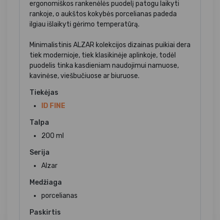
ergonomiškos rankenėlės puodelį patogu laikyti
rankoje, o aukštos kokybės porcelianas padeda
ilgiau išlaikyti gėrimo temperatūrą.
Minimalistinis ALZAR kolekcijos dizainas puikiai dera
tiek modernioje, tiek klasikinėje aplinkoje, todėl
puodelis tinka kasdieniam naudojimui namuose,
kavinėse, viešbučiuose ar biuruose.
Tiekėjas
ID FINE
Talpa
200 ml
Serija
Alzar
Medžiaga
porcelianas
Paskirtis