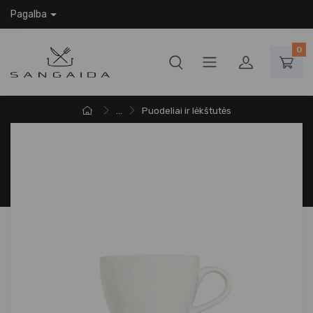
Pagalba
0
...
Puodeliai ir lėkštutės