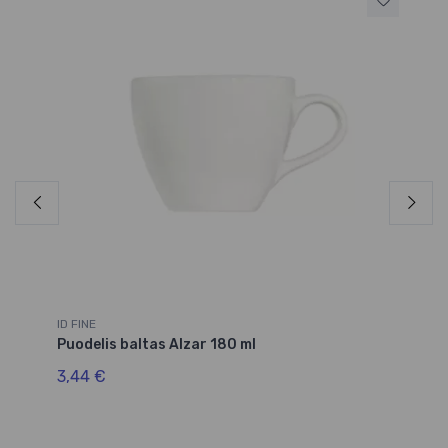
ID FINE
ID 
Puodelis baltas Alzar 180 ml
Pu
3,44 €
4,