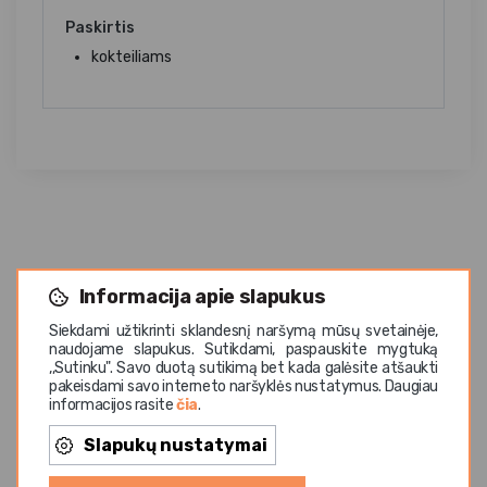
Paskirtis
kokteiliams
Informacija apie slapukus
Siekdami užtikrinti sklandesnį naršymą mūsų svetainėje,
Panašios prekės
naudojame slapukus. Sutikdami, paspauskite mygtuką
,,Sutinku". Savo duotą sutikimą bet kada galėsite atšaukti
pakeisdami savo interneto naršyklės nustatymus. Daugiau
informacijos rasite
čia
.
Vasaros TOP
Va
Slapukų nustatymai
Iš