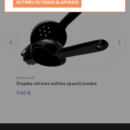
SUTINKU SU VISAIS SLAPUKAIS
Barkonsult
Be
Žnyplės citrinos sultims spausti juodos
Pl
9,60 €
29