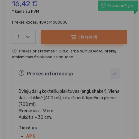
16,42 €
Yra sandėlyje
* kaina su PVM
Prekės kodas: 409314000000
Į krepšelį
Prekės pristatymas 1-5 d.d. arba NEMOKAMAS prekių
atsiėmimas fiziniuose salonuose
Prekės informacija
Dviejų dalių kokteilių plaktuvas (angl. shaker). Viena
dalis stiklinė (400 ml), kita iš nerūdijančiojo plieno
(700 ml).
Skersmuo – 9 cm.
Aukštis – 30 cm.
Tiekėjas
APS