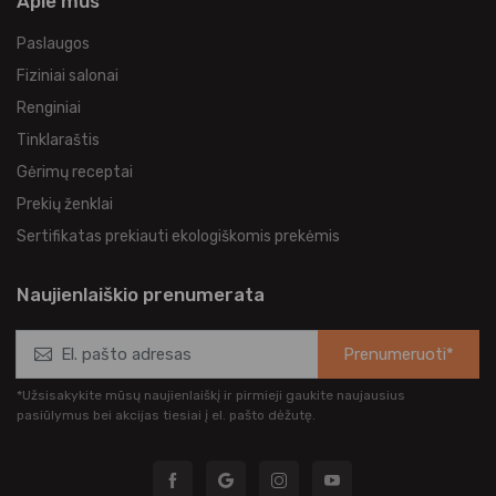
Apie mus
Paslaugos
Fiziniai salonai
Renginiai
Tinklaraštis
Gėrimų receptai
Prekių ženklai
Sertifikatas prekiauti ekologiškomis prekėmis
Naujienlaiškio prenumerata
Prenumeruoti*
*Užsisakykite mūsų naujienlaiškį ir pirmieji gaukite naujausius
pasiūlymus bei akcijas tiesiai į el. pašto dėžutę.