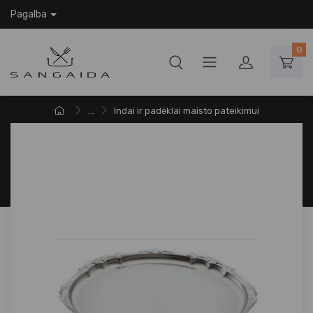
Pagalba
0
...
Indai ir padėklai maisto pateikimui