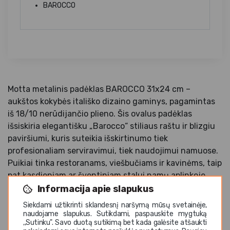
BAROCCO
Motta metalinis padėklas BAROCCO 31x24 cm –
aukštos kokybės itališko dizaino gaminys, pagamintas
iš 18/10 nerūdijančio plieno. Šis ovalus padėklas
išsiskiria elegantišku „Barocco“ stiliaus raštu ir blizgiu
paviršiumi, kuris suteikia išskirtinumo tiek
profesionaliam serviravimui, tiek naudojimui namuose.
Puikiai tinka restoranams, viešbučiams ir kavinėms, taip
pat kasdieniam ar šventiniam stalui namų aplinkoje.
Pagaminta Italijoje.
Informacija apie slapukus
Siekdami užtikrinti sklandesnį naršymą mūsų svetainėje,
naudojame slapukus. Sutikdami, paspauskite mygtuką
,,Sutinku". Savo duotą sutikimą bet kada galėsite atšaukti