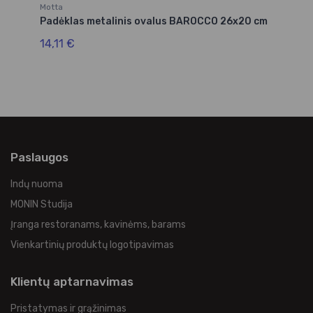
Motta
Mo
Padėklas metalinis ovalus BAROCCO 26x20 cm
Pa
14,11 €
14
Paslaugos
Indų nuoma
MONIN Studija
Įranga restoranams, kavinėms, barams
Vienkartinių produktų logotipavimas
Klientų aptarnavimas
Pristatymas ir grąžinimas