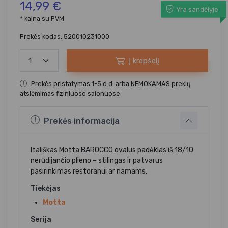
14,99 €
Yra sandėlyje
* kaina su PVM
Prekės kodas: 520010231000
Į krepšelį
Prekės pristatymas 1-5 d.d. arba NEMOKAMAS prekių
atsiėmimas fiziniuose salonuose
Prekės informacija
Itališkas Motta BAROCCO ovalus padėklas iš 18/10
nerūdijančio plieno – stilingas ir patvarus
pasirinkimas restoranui ar namams.
Tiekėjas
Motta
Serija