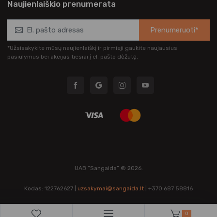
Naujienlaiškio prenumerata
Prenumeruoti*
*Užsisakykite mūsų naujienlaiškį ir pirmieji gaukite naujausius
pasiūlymus bei akcijas tiesiai į el. pašto dėžutę.
UAB “Sangaida” © 2026.
Kodas: 122762627 |
uzsakymai@sangaida.lt
| +370 687 58816
0