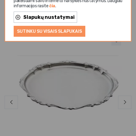
pakeisdami savo interneto naršyklės nustatymus. Daugiau
informacijos rasite
čia
.
Panašios prekės
Slapukų nustatymai
SUTINKU SU VISAIS SLAPUKAIS