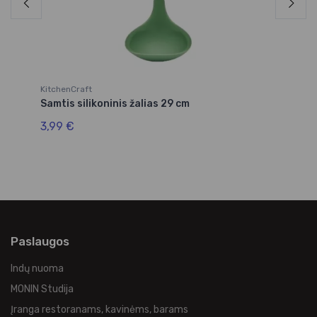
KitchenCraft
Ki
Samtis silikoninis žalias 29 cm
Ša
ka
3,99 €
3,
Paslaugos
Indų nuoma
MONIN Studija
Įranga restoranams, kavinėms, barams