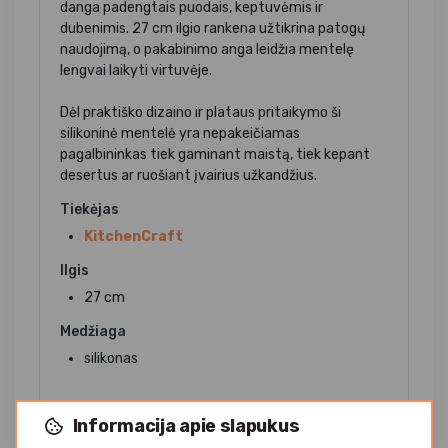
danga padengtais puodais, keptuvėmis ir
dubenimis. 27 cm ilgio rankena užtikrina patogų
naudojimą, o pakabinimo anga leidžia mentelę
lengvai laikyti virtuvėje.
Dėl praktiško dizaino ir plataus pritaikymo ši
silikoninė mentelė yra nepakeičiamas
pagalbininkas tiek gaminant maistą, tiek kepant
desertus ar ruošiant įvairius užkandžius.
Tiekėjas
KitchenCraft
Ilgis
27 cm
Medžiaga
silikonas
Informacija apie slapukus