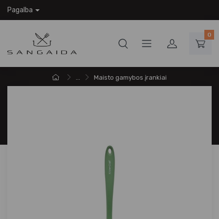
Pagalba
0
...
Maisto gamybos įrankiai