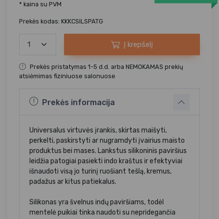
* kaina su PVM
Prekės kodas: KKKCSILSPATG
Į krepšelį
Prekės pristatymas 1-5 d.d. arba NEMOKAMAS prekių
atsiėmimas fiziniuose salonuose
Prekės informacija
Universalus virtuvės įrankis, skirtas maišyti,
perkelti, paskirstyti ar nugramdyti įvairius maisto
produktus bei mases. Lankstus silikoninis paviršius
leidžia patogiai pasiekti indo kraštus ir efektyviai
išnaudoti visą jo turinį ruošiant tešlą, kremus,
padažus ar kitus patiekalus.
Silikonas yra švelnus indų paviršiams, todėl
mentelė puikiai tinka naudoti su nepridegančia