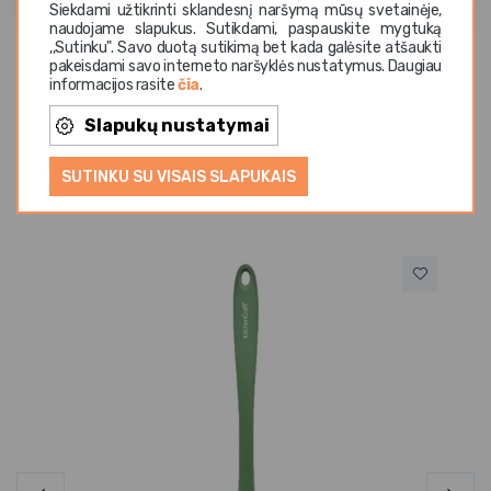
Siekdami užtikrinti sklandesnį naršymą mūsų svetainėje,
naudojame slapukus. Sutikdami, paspauskite mygtuką
,,Sutinku". Savo duotą sutikimą bet kada galėsite atšaukti
pakeisdami savo interneto naršyklės nustatymus. Daugiau
informacijos rasite
čia
.
Slapukų nustatymai
SUTINKU SU VISAIS SLAPUKAIS
Panašios prekės