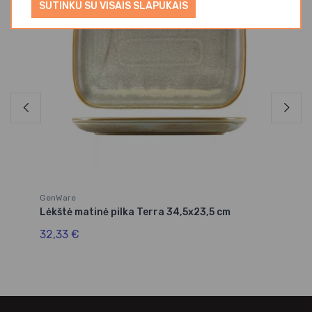
SUTINKU SU VISAIS SLAPUKAIS
GenWare
Ge
Lėkštė matinė pilka Terra 34,5x23,5 cm
Lė
32,33 €
17