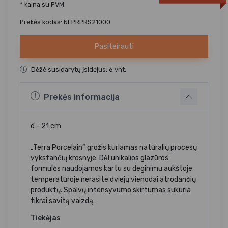
* kaina su PVM
Prekės kodas: NEPRPRS21000
Pasiteirauti
Dėžė susidarytų įsidėjus: 6 vnt.
Prekės informacija
d - 21 cm
„Terra Porcelain“ grožis kuriamas natūralių procesų
vykstančių krosnyje. Dėl unikalios glazūros
formulės naudojamos kartu su deginimu aukštoje
temperatūroje nerasite dviejų vienodai atrodančių
produktų. Spalvų intensyvumo skirtumas sukuria
tikrai savitą vaizdą.
Tiekėjas