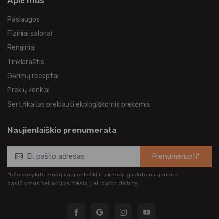
Apie mus
Paslaugos
Fiziniai salonai
Renginiai
Tinklaraštis
Gėrimų receptai
Prekių ženklai
Sertifikatas prekiauti ekologiškomis prekėmis
Naujienlaiškio prenumerata
Prenumeruoti*
*Užsisakykite mūsų naujienlaiškį ir pirmieji gaukite naujausius
pasiūlymus bei akcijas tiesiai į el. pašto dėžutę.