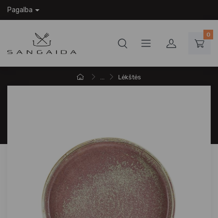
Pagalba
0
...
Lėkštės