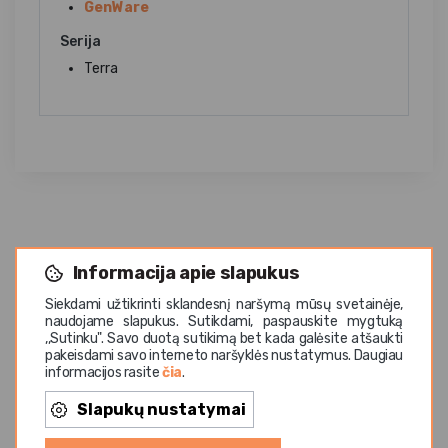
GenWare
Serija
Terra
Informacija apie slapukus
Siekdami užtikrinti sklandesnį naršymą mūsų svetainėje,
naudojame slapukus. Sutikdami, paspauskite mygtuką
Panašios prekės
,,Sutinku". Savo duotą sutikimą bet kada galėsite atšaukti
pakeisdami savo interneto naršyklės nustatymus. Daugiau
informacijos rasite
čia
.
Slapukų nustatymai