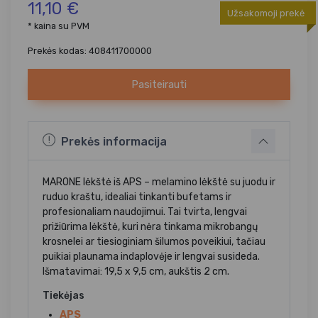
11,10 €
Užsakomoji prekė
* kaina su PVM
Prekės kodas: 408411700000
Pasiteirauti
Prekės informacija
MARONE lėkštė iš APS – melamino lėkštė su juodu ir
ruduo kraštu, idealiai tinkanti bufetams ir
profesionaliam naudojimui. Tai tvirta, lengvai
prižiūrima lėkštė, kuri nėra tinkama mikrobangų
krosnelei ar tiesioginiam šilumos poveikiui, tačiau
puikiai plaunama indaplovėje ir lengvai susideda.
Išmatavimai: 19,5 x 9,5 cm, aukštis 2 cm.
Tiekėjas
APS