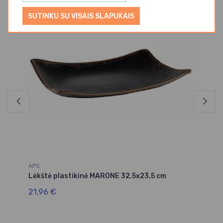
SUTINKU SU VISAIS SLAPUKAIS
APS
AP
Lėkštė plastikinė MARONE 32,5x23,5 cm
Lė
21,96 €
27