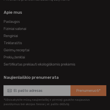
Apie mus
Paslaugos
Fiziniai salonai
Renginiai
Tinklaraštis
Gėrimų receptai
Prekių ženklai
Sertifikatas prekiauti ekologiškomis prekėmis
Naujienlaiškio prenumerata
Prenumeruoti*
*Užsisakykite mūsų naujienlaiškį ir pirmieji gaukite naujausius
pasiūlymus bei akcijas tiesiai į el. pašto dėžutę.