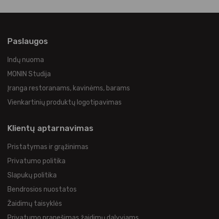
Paslaugos
Indų nuoma
MONIN Studija
Įranga restoranams, kavinėms, barams
Vienkartinių produktų logotipavimas
Klientų aptarnavimas
Pristatymas ir grąžinimas
Privatumo politika
Slapukų politika
Bendrosios nuostatos
Žaidimų taisyklės
Privatumo pranešimas žaidimų dalyviams