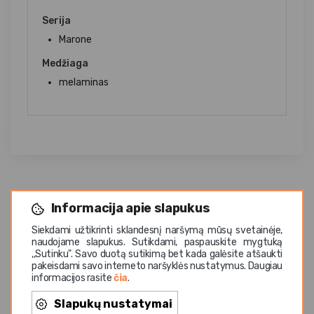
Serija
Marone
Medžiaga
melaminas
Informacija apie slapukus
Siekdami užtikrinti sklandesnį naršymą mūsų svetainėje,
naudojame slapukus. Sutikdami, paspauskite mygtuką
,,Sutinku". Savo duotą sutikimą bet kada galėsite atšaukti
Panašios prekės
pakeisdami savo interneto naršyklės nustatymus. Daugiau
informacijos rasite
čia
.
Slapukų nustatymai