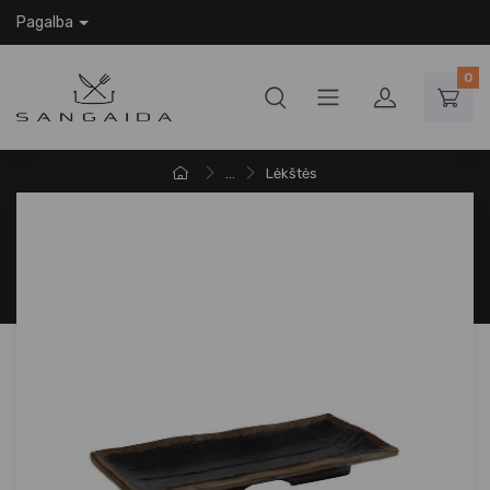
Pagalba
0
...
Lėkštės