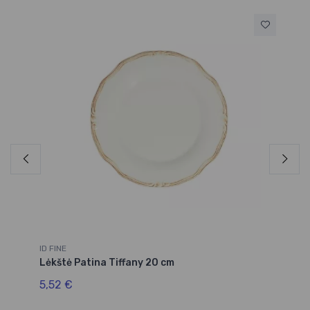
ID FINE
ID 
Lėkštė Patina Tiffany 20 cm
Lė
5,52 €
7,