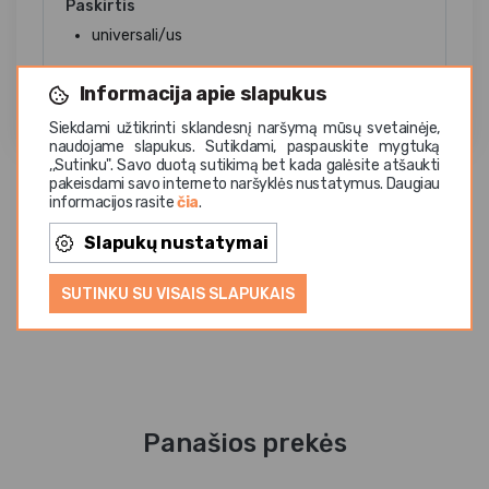
Paskirtis
universali/us
Informacija apie slapukus
Siekdami užtikrinti sklandesnį naršymą mūsų svetainėje,
naudojame slapukus. Sutikdami, paspauskite mygtuką
,,Sutinku". Savo duotą sutikimą bet kada galėsite atšaukti
pakeisdami savo interneto naršyklės nustatymus. Daugiau
informacijos rasite
čia
.
Slapukų nustatymai
SUTINKU SU VISAIS SLAPUKAIS
Panašios prekės