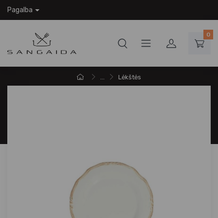
Pagalba
0
...
Lėkštės