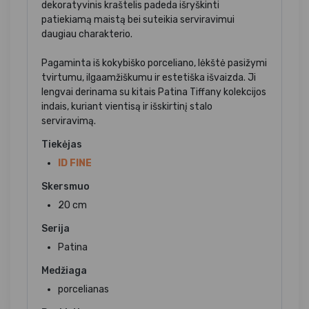
dekoratyvinis kraštelis padeda išryškinti
patiekiamą maistą bei suteikia serviravimui
daugiau charakterio.
Pagaminta iš kokybiško porceliano, lėkštė pasižymi
tvirtumu, ilgaamžiškumu ir estetiška išvaizda. Ji
lengvai derinama su kitais Patina Tiffany kolekcijos
indais, kuriant vientisą ir išskirtinį stalo
serviravimą.
Tiekėjas
ID FINE
Skersmuo
20 cm
Serija
Patina
Medžiaga
porcelianas