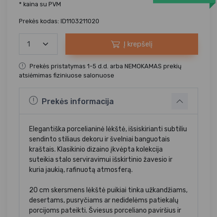
* kaina su PVM
Prekės kodas: ID1103211020
Į krepšelį
Prekės pristatymas 1-5 d.d. arba NEMOKAMAS prekių
atsiėmimas fiziniuose salonuose
Prekės informacija
Elegantiška porcelianinė lėkštė, išsiskirianti subtiliu
sendinto stiliaus dekoru ir švelniai banguotais
kraštais. Klasikinio dizaino įkvėpta kolekcija
suteikia stalo serviravimui išskirtinio žavesio ir
kuria jaukią, rafinuotą atmosferą.
20 cm skersmens lėkštė puikiai tinka užkandžiams,
desertams, pusryčiams ar nedidelėms patiekalų
porcijoms pateikti. Šviesus porceliano paviršius ir