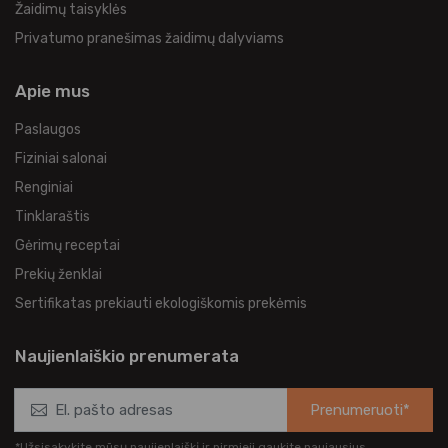
Žaidimų taisyklės
Privatumo pranešimas žaidimų dalyviams
Apie mus
Paslaugos
Fiziniai salonai
Renginiai
Tinklaraštis
Gėrimų receptai
Prekių ženklai
Sertifikatas prekiauti ekologiškomis prekėmis
Naujienlaiškio prenumerata
Prenumeruoti*
*Užsisakykite mūsų naujienlaiškį ir pirmieji gaukite naujausius