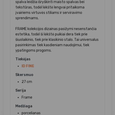
spalva leidžia išryškinti maisto spalvas bei
tekstūras, todėl lėkštė lengvai pritaikoma
įvairiems virtuvės stiliams ir serviravimo
sprendimams.
FRAME kolekcijos dizainas pasižymi nesenstančia
estetika, todėl ši lėkštė puikiai dera tiek prie
šiuolaikinio, tiek prie klasikinio stalo. Tai universalus
pasirinkimas tiek kasdieniam naudojimui, tiek
ypatingoms progoms.
Tiekėjas
ID FINE
Skersmuo
27 cm
Serija
Frame
Medžiaga
porcelianas