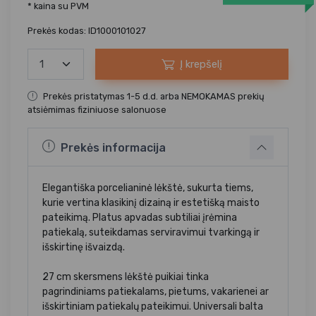
* kaina su PVM
Prekės kodas: ID1000101027
Į krepšelį
Prekės pristatymas 1-5 d.d. arba NEMOKAMAS prekių
atsiėmimas fiziniuose salonuose
Prekės informacija
Elegantiška porcelianinė lėkštė, sukurta tiems,
kurie vertina klasikinį dizainą ir estetišką maisto
pateikimą. Platus apvadas subtiliai įrėmina
patiekalą, suteikdamas serviravimui tvarkingą ir
išskirtinę išvaizdą.
27 cm skersmens lėkštė puikiai tinka
pagrindiniams patiekalams, pietums, vakarienei ar
išskirtiniam patiekalų pateikimui. Universali balta