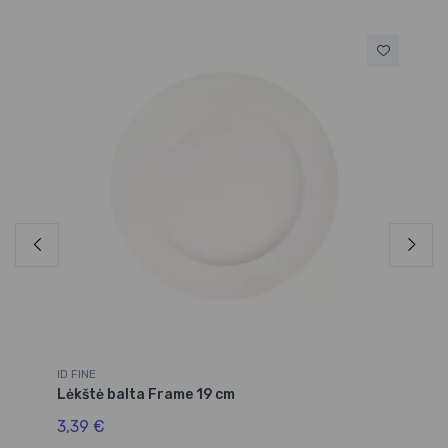
ID FINE
ID 
Lėkštė balta Frame 19 cm
Lė
3,39 €
3,