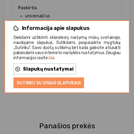
Paskirtis
universali/us
Informacija apie slapukus
Siekdami užtikrinti sklandesnį naršymą mūsų svetainėje,
naudojame slapukus. Sutikdami, paspauskite mygtuką
,,Sutinku". Savo duotą sutikimą bet kada galėsite atšaukti
pakeisdami savo interneto naršyklės nustatymus. Daugiau
informacijos rasite
čia
.
Slapukų nustatymai
SUTINKU SU VISAIS SLAPUKAIS
Panašios prekės