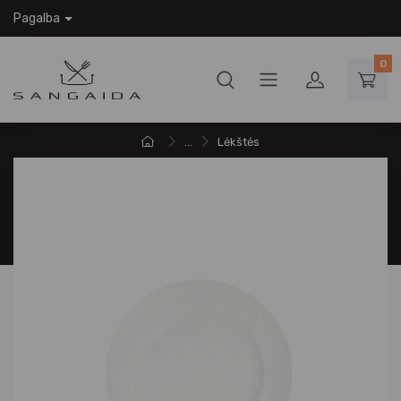
Pagalba
0
...
Lėkštės