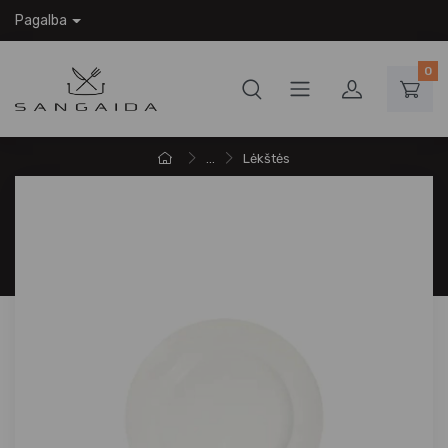
Pagalba
0
...
Lėkštės