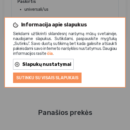
Paskirtis
universali/us
Informacija apie slapukus
Siekdami užtikrinti sklandesnį naršymą mūsų svetainėje,
naudojame slapukus. Sutikdami, paspauskite mygtuką
,,Sutinku". Savo duotą sutikimą bet kada galėsite atšaukti
pakeisdami savo interneto naršyklės nustatymus. Daugiau
informacijos rasite
čia
.
Slapukų nustatymai
SUTINKU SU VISAIS SLAPUKAIS
Panašios prekės