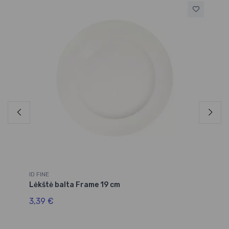
ID FINE
ID 
Lėkštė balta Frame 19 cm
Lė
3,39 €
5,