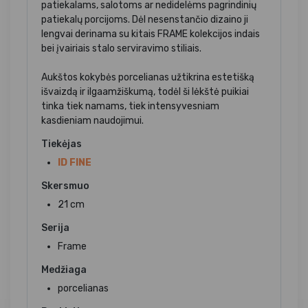
patiekalams, salotoms ar nedidelėms pagrindinių
patiekalų porcijoms. Dėl nesenstančio dizaino ji
lengvai derinama su kitais FRAME kolekcijos indais
bei įvairiais stalo serviravimo stiliais.
Aukštos kokybės porcelianas užtikrina estetišką
išvaizdą ir ilgaamžiškumą, todėl ši lėkštė puikiai
tinka tiek namams, tiek intensyvesniam
kasdieniam naudojimui.
Tiekėjas
ID FINE
Skersmuo
21 cm
Serija
Frame
Medžiaga
porcelianas