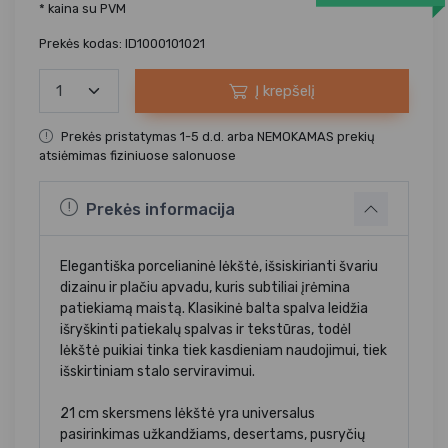
* kaina su PVM
Prekės kodas: ID1000101021
Į krepšelį
Prekės pristatymas 1-5 d.d. arba NEMOKAMAS prekių
atsiėmimas fiziniuose salonuose
Prekės informacija
Elegantiška porcelianinė lėkštė, išsiskirianti švariu
dizainu ir plačiu apvadu, kuris subtiliai įrėmina
patiekiamą maistą. Klasikinė balta spalva leidžia
išryškinti patiekalų spalvas ir tekstūras, todėl
lėkštė puikiai tinka tiek kasdieniam naudojimui, tiek
išskirtiniam stalo serviravimui.
21 cm skersmens lėkštė yra universalus
pasirinkimas užkandžiams, desertams, pusryčių