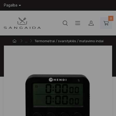
Pagalba
0
...
Termometrai / svarstyklės / matavimo indai