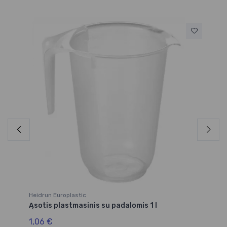
Heidrun Europlastic
Co
Ąsotis plastmasinis su padalomis 1 l
Ąs
1,06 €
11