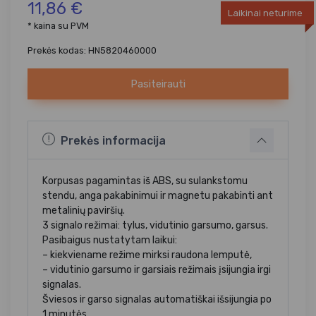
11,86 €
Laikinai neturime
* kaina su PVM
Prekės kodas: HN5820460000
Pasiteirauti
Prekės informacija
Korpusas pagamintas iš ABS, su sulankstomu
stendu, anga pakabinimui ir magnetu pakabinti ant
metalinių paviršių.
3 signalo režimai: tylus, vidutinio garsumo, garsus.
Pasibaigus nustatytam laikui:
– kiekviename režime mirksi raudona lemputė,
– vidutinio garsumo ir garsiais režimais įsijungia irgi
signalas.
Šviesos ir garso signalas automatiškai išsijungia po
1 minutės.