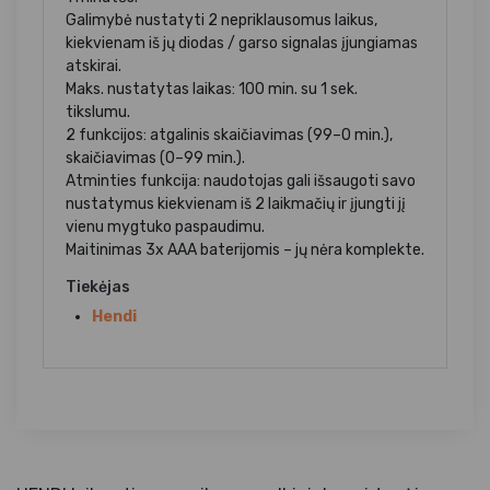
Galimybė nustatyti 2 nepriklausomus laikus,
kiekvienam iš jų diodas / garso signalas įjungiamas
atskirai.
Maks. nustatytas laikas: 100 min. su 1 sek.
tikslumu.
2 funkcijos: atgalinis skaičiavimas (99–0 min.),
skaičiavimas (0–99 min.).
Atminties funkcija: naudotojas gali išsaugoti savo
nustatymus kiekvienam iš 2 laikmačių ir įjungti jį
vienu mygtuko paspaudimu.
Maitinimas 3x AAA baterijomis – jų nėra komplekte.
Tiekėjas
Hendi