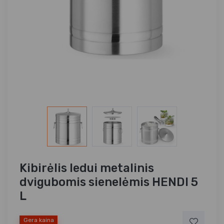
Kibirėlis ledui metalinis
dvigubomis sienelėmis HENDI 5
L
Gera kaina