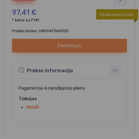
97,41 €
Užsakomoji prekė
* kaina su PVM
Prekės kodas: HN5947040000
Pasiteirauti
Prekės informacija
Pagamintas iš nerūdijančio plieno
Tiekėjas
Hendi