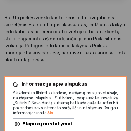
Bar Up prekės ženklo konteineris ledui dvigubomis
sienelėmis yra naudingas aksesuaras, leidžiantis laikyti
ledo kubelius barmeno darbo vietoje arba ant klientų
stalo. Pagamintas iš nerūdijančio plieno Puiki šilumos
izoliacija Patogus ledo kubelių laikymas Puikus
naudojant alaus baruose, baruose ir restoranuose Tinka
plauti indaplovėse
Informacija apie slapukus
Siekdami užtikrinti sklandesnį naršymą mūsų svetainėje,
naudojame slapukus. Sutikdami, paspauskite mygtuką
Panašios prekės
,,Sutinku". Savo duotą sutikimą bet kada galėsite atšaukti
pakeisdami savo interneto naršyklės nustatymus. Daugiau
informacijos rasite
čia
.
Vasaros TOP
Va
Slapukų nustatymai