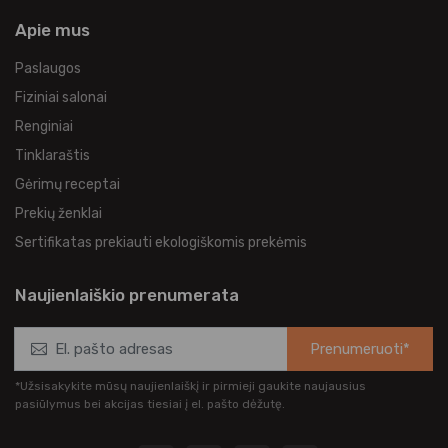
Apie mus
Paslaugos
Fiziniai salonai
Renginiai
Tinklaraštis
Gėrimų receptai
Prekių ženklai
Sertifikatas prekiauti ekologiškomis prekėmis
Naujienlaiškio prenumerata
Prenumeruoti*
*Užsisakykite mūsų naujienlaiškį ir pirmieji gaukite naujausius
pasiūlymus bei akcijas tiesiai į el. pašto dėžutę.