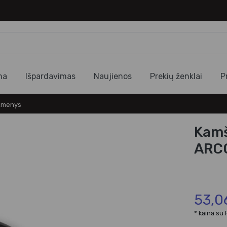
ma
Išpardavimas
Naujienos
Prekių ženklai
P
ikmenys
Kamš
ARC
53,0
* kaina su