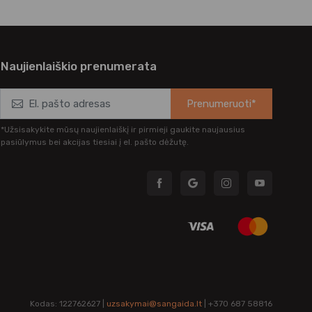
Naujienlaiškio prenumerata
Prenumeruoti*
*Užsisakykite mūsų naujienlaiškį ir pirmieji gaukite naujausius
pasiūlymus bei akcijas tiesiai į el. pašto dėžutę.
Kodas: 122762627 |
uzsakymai@sangaida.lt
| +370 687 58816