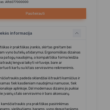
das: AR6077000000
Pasiteirauti
ekės informacija
iškas ir praktiškas įrankis, skirtas greitam bei
am vyno butelių atidarymui. Ergonomiškas dizainas
ina patogų naudojimą, o kompaktiška forma leidžia
traukį lengvai laikyti virtuvėje, bare ar
ortuoti kartu su kitais serviravimo reikmenimis.
mščiatraukis padeda sklandžiai ištraukti kamščius ir
nkamas tiek kasdieniam naudojimui namuose, tiek
onalioje aplinkoje. Dėl modernaus dizaino jis puikiai
ie įvairių stalo serviravimo ir baro aksesuarų.
kamščiatraukis yra praktiškas pasirinkimas
anams, viešbučiams, barams, vyno degustacijoms