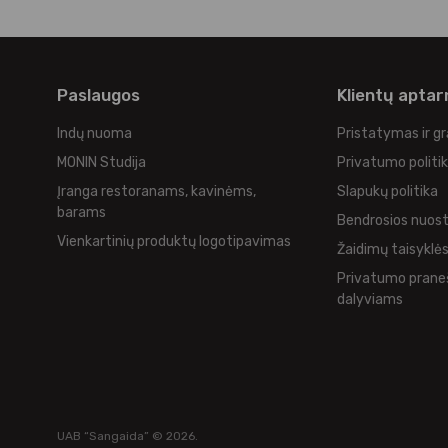
Paslaugos
Klientų apta
Indų nuoma
Pristatymas ir g
MONIN Studija
Privatumo politi
Įranga restoranams, kavinėms,
Slapukų politika
barams
Bendrosios nuos
Vienkartinių produktų logotipavimas
Žaidimų taisyklė
Privatumo prane
dalyviams
UAB “Sangaida” © 2026.