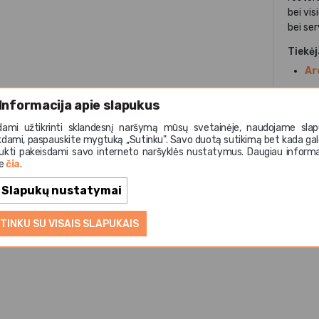
bei vis
bei ser
Tiekė
Ar
Medži
Informacija apie slapukus
ner
dami užtikrinti sklandesnį naršymą mūsų svetainėje, naudojame slap
Paskir
kdami, paspauskite mygtuką ,,Sutinku". Savo duotą sutikimą bet kada gal
ukti pakeisdami savo interneto naršyklės nustatymus. Daugiau informa
bu
te
čia
.
Slapukų nustatymai
TINKU SU VISAIS SLAPUKAIS