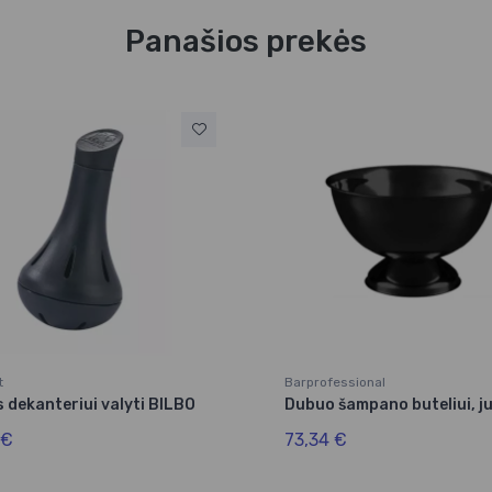
Panašios prekės
t
Barprofessional
s dekanteriui valyti BILBO
Dubuo šampano buteliui, j
 €
73,34 €