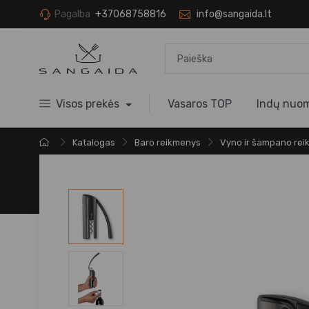
Pagalba
+37068758816
info@sangaida.lt
Visos prekės
Vasaros TOP
Indų nuo
Katalogas
Baro reikmenys
Vyno ir šampano re