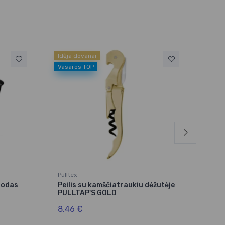
Idėja dovanai
Gera
Vasaros TOP
Pulltex
Hend
uodas
Peilis su kamščiatraukiu dėžutėje
Kibi
PULLTAP'S GOLD
meta
8,46 €
13,