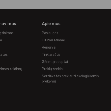
rnavimas
Apie mus
rąžinimas
Paslaugos
ka
Fiziniai salonai
Renginiai
tatos
Tinklaraštis
s
Gėrimų receptai
šimas žaidimų
Prekių ženklai
Sertifikatas prekiauti ekologiškomis
prekėmis