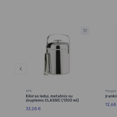
APS
Peugeo
nis
Kibiras ledui, metalinis su
Įranki
žnyplėmis CLASSIC (1300 ml)
12,68
33,28 €