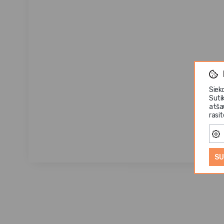
Siek
Suti
atša
rasi
SU