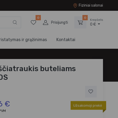
Fiziniai salonai
0
0
Krepšelis
Prisijungti
0 €
ristatymas ir grąžinimas
Kontaktai
čiatraukis buteliams
OS
6 €
Užsakomoji prekė
 PVM