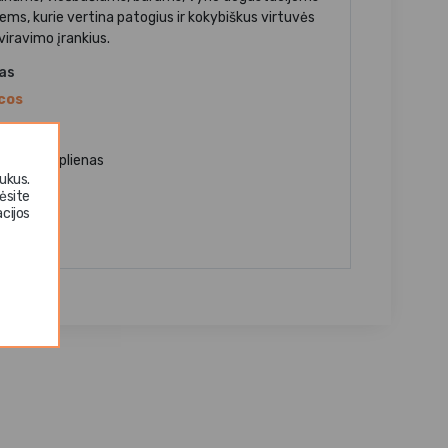
iems, kurie vertina patogius ir kokybiškus virtuvės
viravimo įrankius.
jas
cos
aga
ūdijantis plienas
ukus.
tis
ėsite
cijos
teliams